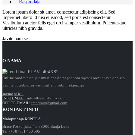
Rasprodaja
Lorem ipsum dolor sit amet, consectetur adipiscing elit. Sed
imperdiet libero id nisi euismod, sed porta est consectetur.
Vestibulum auctor felis eget orci semper vestibulum. Pellentesque
ultricies nibh gravida.
Javite nam se
O NAMA
Online prodavnica je osmišljena da na jednom mjestu ponudi sve ono što
vam je potrebno za vaš omiljeni hobi i rekreaciju.
saznaj više...
INFO EMAIL:
info@trendribolov.com
OFFICE EMAIL:
trendmiv@gmail.com
KONTAKT INFO
Maloprodaja KONTRA
Brace Potkonjaka 45, 78000 Banja Luka
Tel. (+387) 51 460 505