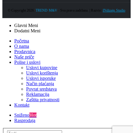
© Copyright 2026.
TREND M&V
- Sva prava zadržana. | Razvio:
INdizajn Studio
Glavni Meni
Dodatni Meni
Početna
O nama
Prodavnica
Naše priče
Polise i uslovi
Uslovi kupovine
Uslovi korištenja
Uslovi isporuke
Način plaćanja
Povrat sredstava
Reklamacija
Zaštita privatnosti
Kontakt
Sniženo
Hot
Rasprodaja