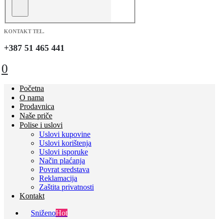
KONTAKT TEL.
+387 51 465 441
0
Početna
O nama
Prodavnica
Naše priče
Polise i uslovi
Uslovi kupovine
Uslovi korištenja
Uslovi isporuke
Način plaćanja
Povrat sredstava
Reklamacija
Zaštita privatnosti
Kontakt
Sniženo
Hot