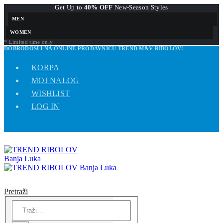
Get Up to
40% OFF
New-Season Styles
MEN
WOMEN
* Limited time only.
DOBRODOŠLI NA ONLINE PRODAVNICU TREND M&V RIBOLOV!
KORPA
MOJ NALOG
WISHLIST
LOG IN
Pretraži