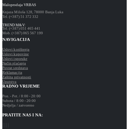
Maloprodaja VRBAS
Knjaza Miloša 128, 78000 Banja Luka
Tel. (+387) 51 372 332
TREND M&V:
Tel. (+387) 051 465 441
Mob. (+387) 065 567 199
NAVIGACIJA
Uslovi korištenja
Uslovi kupovine
Uslovi isporuke
Način plaćanja
Povrat sredstava
Reklamacija
Zaštita privatnosti
Uputstva
RADNO VRIJEME
Pon. - Pet. / 8:00 - 20:00
Subota / 8:00 - 20:00
Nedjelja / zatvoreno
PRATITE NAS I NA: