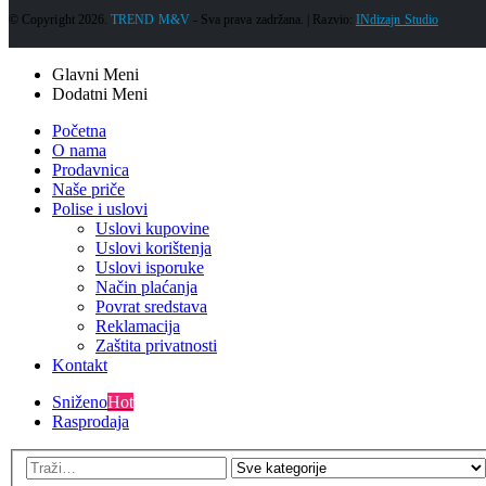
© Copyright 2026.
TREND M&V
- Sva prava zadržana. | Razvio:
INdizajn Studio
Glavni Meni
Dodatni Meni
Početna
O nama
Prodavnica
Naše priče
Polise i uslovi
Uslovi kupovine
Uslovi korištenja
Uslovi isporuke
Način plaćanja
Povrat sredstava
Reklamacija
Zaštita privatnosti
Kontakt
Sniženo
Hot
Rasprodaja