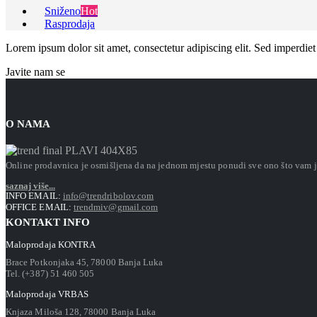
Sniženo
Hot
Rasprodaja
Lorem ipsum dolor sit amet, consectetur adipiscing elit. Sed imperdiet 
Javite nam se
O NAMA
Online prodavnica je osmišljena da na jednom mjestu ponudi sve ono što vam je
saznaj više...
INFO EMAIL:
info@trendribolov.com
OFFICE EMAIL:
trendmiv@gmail.com
KONTAKT INFO
Maloprodaja KONTRA
Brace Potkonjaka 45, 78000 Banja Luka
Tel. (+387) 51 460 505
Maloprodaja VRBAS
Knjaza Miloša 128, 78000 Banja Luka