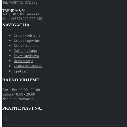
Tel. (+387) 51 372 332
TREND M&V:
Tel. (+387) 051 465 441
Mob. (+387) 065 567 199
NAVIGACIJA
Uslovi korištenja
Uslovi kupovine
Uslovi isporuke
Način plaćanja
Povrat sredstava
Reklamacija
Zaštita privatnosti
Uputstva
RADNO VRIJEME
Pon. - Pet. / 8:00 - 20:00
Subota / 8:00 - 20:00
Nedjelja / zatvoreno
PRATITE NAS I NA: