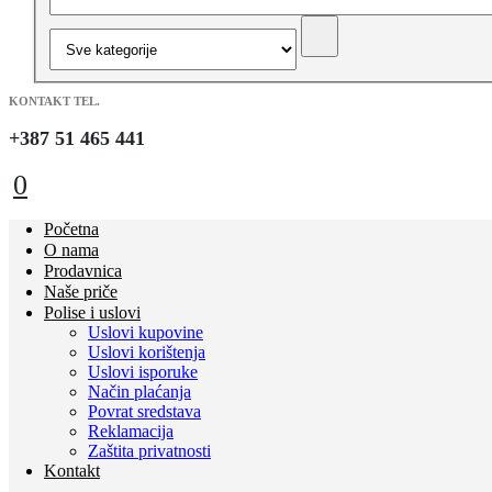
KONTAKT TEL.
+387 51 465 441
0
Početna
O nama
Prodavnica
Naše priče
Polise i uslovi
Uslovi kupovine
Uslovi korištenja
Uslovi isporuke
Način plaćanja
Povrat sredstava
Reklamacija
Zaštita privatnosti
Kontakt