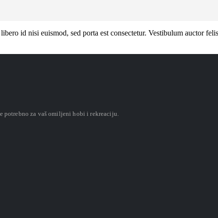
libero id nisi euismod, sed porta est consectetur. Vestibulum auctor feli
 potrebno za vaš omiljeni hobi i rekreaciju.