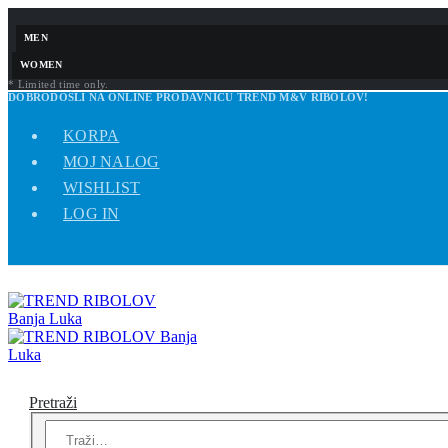
MEN
WOMEN
* Limited time only.
DOBRODOŠLI NA ONLINE PRODAVNICU TREND M&V RIBOLOV!
KORPA
MOJ NALOG
WISHLIST
LOG IN
Pretraži