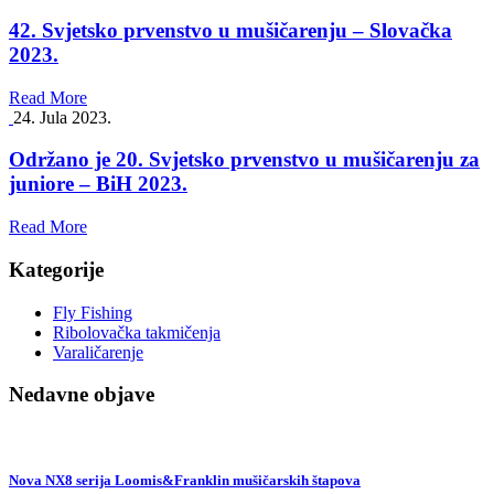
42. Svjetsko prvenstvo u mušičarenju – Slovačka
2023.
Read More
24. Jula 2023.
Održano je 20. Svjetsko prvenstvo u mušičarenju za
juniore – BiH 2023.
Read More
Kategorije
Fly Fishing
Ribolovačka takmičenja
Varaličarenje
Nedavne objave
Nova NX8 serija Loomis&Franklin mušičarskih štapova