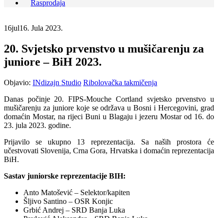
Rasprodaja
16
jul
16. Jula 2023.
20. Svjetsko prvenstvo u mušičarenju za
juniore – BiH 2023.
Objavio:
INdizajn Studio
Ribolovačka takmičenja
Danas počinje 20. FIPS-Mouche Cortland svjetsko prvenstvo u
mušičarenju za juniore koje se održava u Bosni i Hercegovini, grad
domaćin Mostar, na rijeci Buni u Blagaju i jezeru Mostar od 16. do
23. jula 2023. godine.
Prijavilo se ukupno 13 reprezentacija. Sa naših prostora će
učestvovati Slovenija, Crna Gora, Hrvatska i domaćin reprezentacija
BiH.
Sastav juniorske reprezentacije BIH:
Anto Matošević – Selektor/kapiten
Šljivo Santino – OSR Konjic
Grbić Andrej – SRD Banja Luka