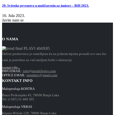
20. Svjetsko prvenstvo u mušičarenju za juniore – BiH 2023.
16. Jula 2023.
Javite nam se
O NAMA
Online prodavnica je osmišljena da na jednom mjestu ponudi sve ono što
vam je potrebno za vaš omiljeni hobi i rekreaciju.
saznaj više...
INFO EMAIL:
info@trendribolov.com
OFFICE EMAIL:
trendmiv@gmail.com
KONTAKT INFO
Maloprodaja KONTRA
Brace Potkonjaka 45, 78000 Banja Luka
Tel. (+387) 51 460 505
Maloprodaja VRBAS
Knjaza Miloša 128, 78000 Banja Luka