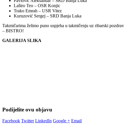
Pavlović Aleksandar – SRD Banja Luka
Laštro Teo – OSR Konjic
Trako Emrah – USR Vitez
Kuruzović Sergej – SRD Banja Luka
Takmičarima želimo puno uspjeha u takmičenju uz ribarski pozdrav
– BISTRO!
GALERIJA SLIKA
Podijelite ovu objavu
Facebook
Twitter
LinkedIn
Google +
Email