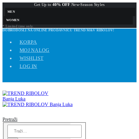
Get Up to
40% OFF
New-Season Styles
MEN
WOMEN
* Limited time only.
DOBRODOŠLI NA ONLINE PRODAVNICU TREND M&V RIBOLOV!
KORPA
MOJ NALOG
WISHLIST
LOG IN
Pretraži