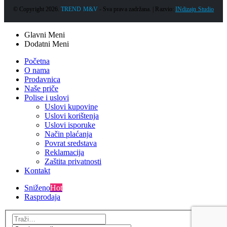
© Copyright 2026.
TREND M&V
- Sva prava zadržana. | Razvio:
INdizajn Studio
Glavni Meni
Dodatni Meni
Početna
O nama
Prodavnica
Naše priče
Polise i uslovi
Uslovi kupovine
Uslovi korištenja
Uslovi isporuke
Način plaćanja
Povrat sredstava
Reklamacija
Zaštita privatnosti
Kontakt
Sniženo
Hot
Rasprodaja