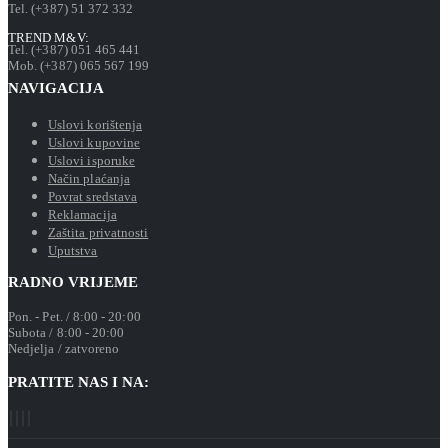
Tel. (+387) 51 372 332
TREND M&V:
Tel. (+387) 051 465 441
Mob. (+387) 065 567 199
NAVIGACIJA
Uslovi korištenja
Uslovi kupovine
Uslovi isporuke
Način plaćanja
Povrat sredstava
Reklamacija
Zaštita privatnosti
Uputstva
RADNO VRIJEME
Pon. - Pet. / 8:00 - 20:00
Subota / 8:00 - 20:00
Nedjelja / zatvoreno
PRATITE NAS I NA: