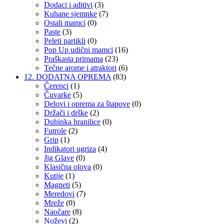
Dodaci i aditivi
(3)
Kuhane sjemnke
(7)
Ostali mamci
(0)
Paste
(3)
Peleti partikli
(0)
Pop Up udični mamci
(16)
Praškasta primama
(23)
Tečne arome i atraktori
(6)
12. DODATNA OPREMA
(83)
Čerenci
(1)
Čuvarke
(5)
Delovi i oprema za štapove
(0)
Držači i drške
(2)
Dubinka hranilice
(0)
Futrole
(2)
Grip
(1)
Indikatori ugriza
(4)
Jig Glave
(0)
Klasična olova
(0)
Kutije
(1)
Magneti
(5)
Meredovi
(7)
Mreže
(0)
Naočare
(8)
Noževi
(2)