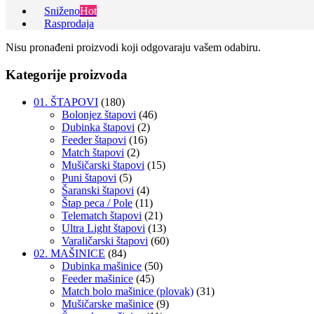
Sniženo
Hot
Rasprodaja
Nisu pronađeni proizvodi koji odgovaraju vašem odabiru.
Kategorije proizvoda
01. ŠTAPOVI
(180)
Bolonjez štapovi
(46)
Dubinka štapovi
(2)
Feeder štapovi
(16)
Match štapovi
(2)
Mušičarski štapovi
(15)
Puni štapovi
(5)
Šaranski štapovi
(4)
Štap peca / Pole
(11)
Telematch štapovi
(21)
Ultra Light štapovi
(13)
Varaličarski štapovi
(60)
02. MAŠINICE
(84)
Dubinka mašinice
(50)
Feeder mašinice
(45)
Match bolo mašinice (plovak)
(31)
Mušičarske mašinice
(9)