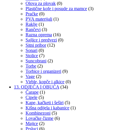
Olova za plovak
(0)
Plastične kofe i posude za mamce
(3)
Praćke
(0)
PVA materijali
(1)
Raklje
(1)
Rančevi
(3)
Razna oprema
(16)
Sajlice i predvezi
(0)
Sitni pribor
(12)
Sonari
(0)
Stolice
(7)
Suncobrani
(2)
Torbe
(2)
Torbice i organizeri
(9)
Vage
(2)
Virble, kopče i alkice
(0)
13. ODJEĆA I OBUĆA
(34)
Čarape
(1)
Cipele
(5)
Kape, kačketi i šeširi
(5)
Kišna odijela i kabanice
(1)
Kombinezoni
(5)
Lovačke čizme
(6)
Majice
(2)
Prsluci
(6)