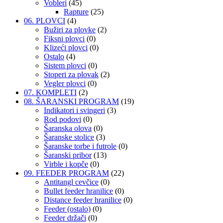
Vobleri
(45)
Rapture
(25)
06. PLOVCI
(4)
Bužiri za plovke
(2)
Fiksni plovci
(0)
Klizeći plovci
(0)
Ostalo
(4)
Sistem plovci
(0)
Stoperi za plovak
(2)
Vegler plovci
(0)
07. KOMPLETI
(2)
08. ŠARANSKI PROGRAM
(19)
Indikatori i svingeri
(3)
Rod podovi
(0)
Šaranska olova
(0)
Šaranske stolice
(3)
Šaranske torbe i futrole
(0)
Šaranski pribor
(13)
Virble i kopče
(0)
09. FEEDER PROGRAM
(22)
Antitangl cevčice
(0)
Bullet feeder hranilice
(0)
Distance feeder hranilice
(0)
Feeder (ostalo)
(0)
Feeder držači
(0)