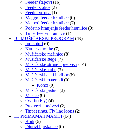
Feeder štapovi
(16)
Feeder stolice
(2)
Feeder vrhovi
(1)
Maggot feeder hranilice
(0)
Method feeder hranilice
(2)
Početno hranjenje feeder hranilice
(0)
Tunel feeder hranilice
(1)
10. MUŠIČARSKI PROGRAM
(49)
Indikatori
(0)
Kutije za muhe
(7)
Mušičarske mašinice
(8)
Mušičarske stege
(7)
Mušičarske strune i predvezi
(14)
Mušičarske torbe
(3)
Mušičarski alati i pribor
(6)
Mušičarski materijali
(0)
Konci
(0)
Mušičarski prsluci
(3)
Mušice
(0)
Ostalo (Fly)
(4)
Predvezi i podvezi
(2)
Tippet rings, Fly line loops
(2)
11. PRIMAMA I MAMCI
(64)
Boili
(6)
Dipovi i prskalice
(0)