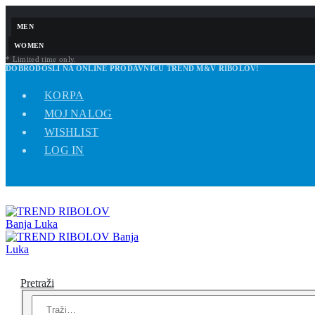
MEN
WOMEN
* Limited time only.
DOBRODOŠLI NA ONLINE PRODAVNICU TREND M&V RIBOLOV!
KORPA
MOJ NALOG
WISHLIST
LOG IN
Pretraži