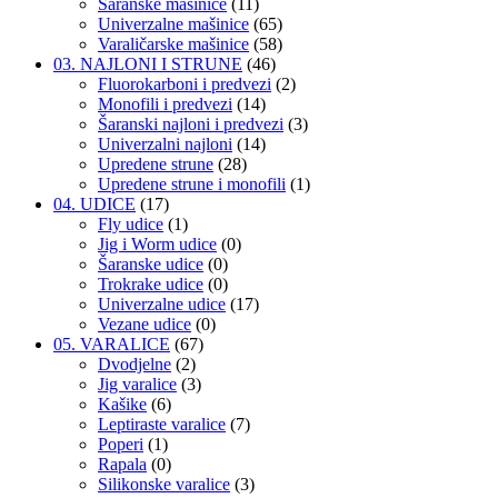
Šaranske mašinice
(11)
Univerzalne mašinice
(65)
Varaličarske mašinice
(58)
03. NAJLONI I STRUNE
(46)
Fluorokarboni i predvezi
(2)
Monofili i predvezi
(14)
Šaranski najloni i predvezi
(3)
Univerzalni najloni
(14)
Upredene strune
(28)
Upredene strune i monofili
(1)
04. UDICE
(17)
Fly udice
(1)
Jig i Worm udice
(0)
Šaranske udice
(0)
Trokrake udice
(0)
Univerzalne udice
(17)
Vezane udice
(0)
05. VARALICE
(67)
Dvodjelne
(2)
Jig varalice
(3)
Kašike
(6)
Leptiraste varalice
(7)
Poperi
(1)
Rapala
(0)
Silikonske varalice
(3)