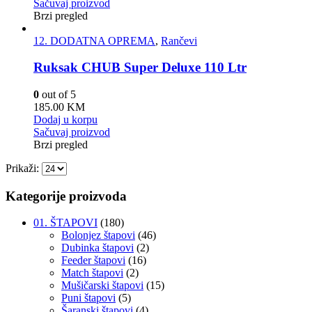
Sačuvaj proizvod
Brzi pregled
12. DODATNA OPREMA
,
Rančevi
Ruksak CHUB Super Deluxe 110 Ltr
0
out of 5
185.00
KM
Dodaj u korpu
Sačuvaj proizvod
Brzi pregled
Prikaži:
Kategorije proizvoda
01. ŠTAPOVI
(180)
Bolonjez štapovi
(46)
Dubinka štapovi
(2)
Feeder štapovi
(16)
Match štapovi
(2)
Mušičarski štapovi
(15)
Puni štapovi
(5)
Šaranski štapovi
(4)