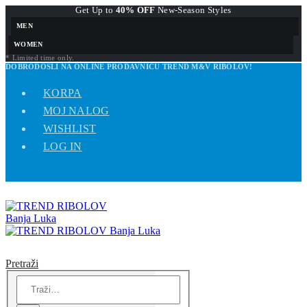
Get Up to
40% OFF
New-Season Styles
MEN
WOMEN
* Limited time only.
DOBRODOŠLI NA ONLINE PRODAVNICU TREND M&V RIBOLOV!
KORPA
MOJ NALOG
WISHLIST
LOG IN
Pretraži