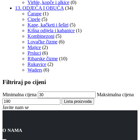
Virble, kopče i alkice
(0)
13. ODJEĆA I OBUĆA
(34)
Čarape
(1)
Cipele
(5)
Kape, kačketi i šeširi
(5)
Kišna odijela i kabanice
(1)
Kombinezoni
(5)
Lovačke čizme
(6)
Majice
(2)
Prsluci
(6)
Ribarske čizme
(10)
Rukavice
(2)
Waders
(6)
Filtriraj po cijeni
Minimalna cijena
Maksimalna cijena
Lista proizvoda
Javite nam se
O NAMA