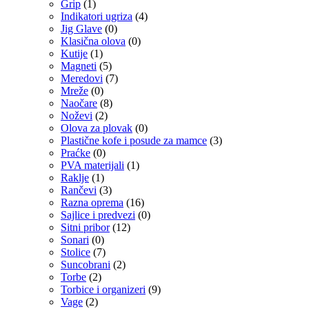
Grip
(1)
Indikatori ugriza
(4)
Jig Glave
(0)
Klasična olova
(0)
Kutije
(1)
Magneti
(5)
Meredovi
(7)
Mreže
(0)
Naočare
(8)
Noževi
(2)
Olova za plovak
(0)
Plastične kofe i posude za mamce
(3)
Praćke
(0)
PVA materijali
(1)
Raklje
(1)
Rančevi
(3)
Razna oprema
(16)
Sajlice i predvezi
(0)
Sitni pribor
(12)
Sonari
(0)
Stolice
(7)
Suncobrani
(2)
Torbe
(2)
Torbice i organizeri
(9)
Vage
(2)