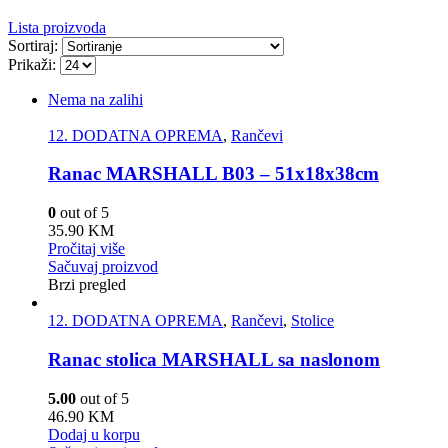
Lista proizvoda
Sortiraj:
Prikaži:
Nema na zalihi
12. DODATNA OPREMA
,
Rančevi
Ranac MARSHALL B03 – 51x18x38cm
0
out of 5
35.90
KM
Pročitaj više
Sačuvaj proizvod
Brzi pregled
12. DODATNA OPREMA
,
Rančevi
,
Stolice
Ranac stolica MARSHALL sa naslonom
5.00
out of 5
46.90
KM
Dodaj u korpu