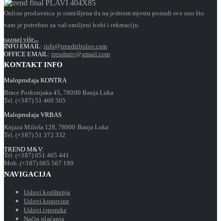
Online prodavnica je osmišljena da na jednom mjestu ponudi sve ono što
vam je potrebno za vaš omiljeni hobi i rekreaciju.
saznaj više...
INFO EMAIL:
info@trendribolov.com
OFFICE EMAIL:
trendmiv@gmail.com
KONTAKT INFO
Maloprodaja KONTRA
Brace Potkonjaka 45, 78000 Banja Luka
Tel. (+387) 51 460 505
Maloprodaja VRBAS
Knjaza Miloša 128, 78000 Banja Luka
Tel. (+387) 51 372 332
TREND M&V:
Tel. (+387) 051 465 441
Mob. (+387) 065 567 199
NAVIGACIJA
Uslovi korištenja
Uslovi kupovine
Uslovi isporuke
Način plaćanja