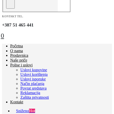
KONTAKT TEL.
+387 51 465 441
0
Početna
O nama
Prodavnica
Naše priče
Polise i uslovi
Uslovi kupovine
Uslovi korištenja
Uslovi isporuke
Način plaćanja
Povrat sredstava
Reklamacija
Zaštita privatnosti
Kontakt
Sniženo
Hot