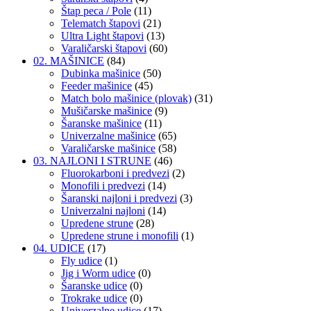
Štap peca / Pole
(11)
Telematch štapovi
(21)
Ultra Light štapovi
(13)
Varaličarski štapovi
(60)
02. MAŠINICE
(84)
Dubinka mašinice
(50)
Feeder mašinice
(45)
Match bolo mašinice (plovak)
(31)
Mušičarske mašinice
(9)
Šaranske mašinice
(11)
Univerzalne mašinice
(65)
Varaličarske mašinice
(58)
03. NAJLONI I STRUNE
(46)
Fluorokarboni i predvezi
(2)
Monofili i predvezi
(14)
Šaranski najloni i predvezi
(3)
Univerzalni najloni
(14)
Upredene strune
(28)
Upredene strune i monofili
(1)
04. UDICE
(17)
Fly udice
(1)
Jig i Worm udice
(0)
Šaranske udice
(0)
Trokrake udice
(0)
Univerzalne udice
(17)