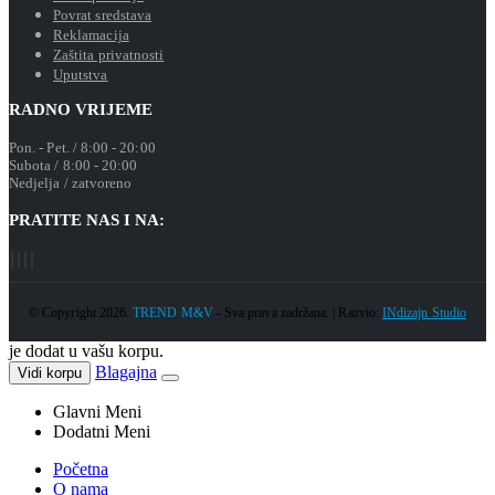
Povrat sredstava
Reklamacija
Zaštita privatnosti
Uputstva
RADNO VRIJEME
Pon. - Pet. / 8:00 - 20:00
Subota / 8:00 - 20:00
Nedjelja / zatvoreno
PRATITE NAS I NA:
© Copyright 2026.
TREND M&V
- Sva prava zadržana. | Razvio:
INdizajn Studio
je dodat u vašu korpu.
Blagajna
Vidi korpu
Glavni Meni
Dodatni Meni
Početna
O nama