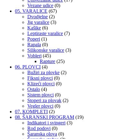
Vezane udice
(0)
05. VARALICE
(67)
Dvodjelne
(2)
Jig varalice
(3)
Kašike
(6)
Leptiraste varalice
(7)
Poperi
(1)
Rapala
(0)
Silikonske varalice
(3)
Vobleri
(45)
Rapture
(25)
06. PLOVCI
(4)
Bužiri za plovke
(2)
Fiksni plovci
(0)
Klizeći plovci
(0)
Ostalo
(4)
Sistem plovci
(0)
Stoperi za plovak
(2)
Vegler plovci
(0)
07. KOMPLETI
(2)
08. ŠARANSKI PROGRAM
(19)
Indikatori i svingeri
(3)
Rod podovi
(0)
Šaranska olova
(0)