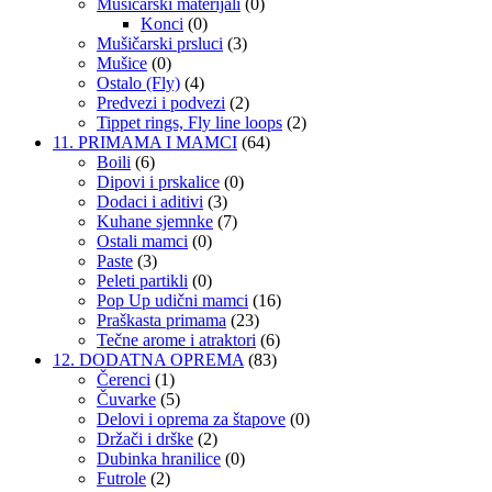
Mušičarski materijali
(0)
Konci
(0)
Mušičarski prsluci
(3)
Mušice
(0)
Ostalo (Fly)
(4)
Predvezi i podvezi
(2)
Tippet rings, Fly line loops
(2)
11. PRIMAMA I MAMCI
(64)
Boili
(6)
Dipovi i prskalice
(0)
Dodaci i aditivi
(3)
Kuhane sjemnke
(7)
Ostali mamci
(0)
Paste
(3)
Peleti partikli
(0)
Pop Up udični mamci
(16)
Praškasta primama
(23)
Tečne arome i atraktori
(6)
12. DODATNA OPREMA
(83)
Čerenci
(1)
Čuvarke
(5)
Delovi i oprema za štapove
(0)
Držači i drške
(2)
Dubinka hranilice
(0)
Futrole
(2)