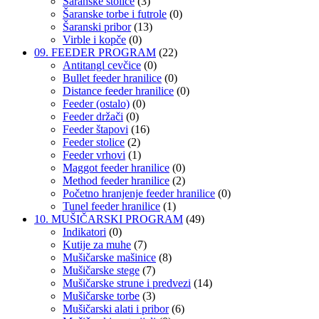
Šaranske stolice
(3)
Šaranske torbe i futrole
(0)
Šaranski pribor
(13)
Virble i kopče
(0)
09. FEEDER PROGRAM
(22)
Antitangl cevčice
(0)
Bullet feeder hranilice
(0)
Distance feeder hranilice
(0)
Feeder (ostalo)
(0)
Feeder držači
(0)
Feeder štapovi
(16)
Feeder stolice
(2)
Feeder vrhovi
(1)
Maggot feeder hranilice
(0)
Method feeder hranilice
(2)
Početno hranjenje feeder hranilice
(0)
Tunel feeder hranilice
(1)
10. MUŠIČARSKI PROGRAM
(49)
Indikatori
(0)
Kutije za muhe
(7)
Mušičarske mašinice
(8)
Mušičarske stege
(7)
Mušičarske strune i predvezi
(14)
Mušičarske torbe
(3)
Mušičarski alati i pribor
(6)