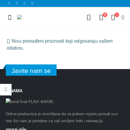
0
Nisu pronađeni proizvodi koji odgovaraju vašem
odabiru.
Javite nam se
O NAMA
Online prodavnica je osmišljena da na jednom mjestu ponudi sve
ono što vam je potrebno za vaš omiljeni hobi i rekreaciju.
saznaj više...