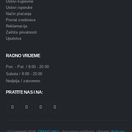
Uslovi kupovine
Uslovi isporuke
Način plaćanja
Povrat sredstava
Reklamacija
Zaštita privatnosti
Uputstva
RADNO VRIJEME
Pon. - Pet. / 8:00 - 20:00
Subota / 8:00 - 20:00
Nedjelja / zatvoreno
PRATITE NAS I NA:
© Copyright 2026.
TREND M&V
- Sva prava zadržana. | Razvio:
INdizajn