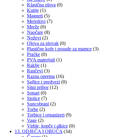
Klasična olova
(0)
Kutije
(1)
Magneti
(5)
Meredovi
(7)
Mreže
(0)
Naočare
(8)
Noževi
(2)
Olova za plovak
(0)
Plastične kofe i posude za mamce
(3)
Praćke
(0)
PVA materijali
(1)
Raklje
(1)
Rančevi
(3)
Razna oprema
(16)
Sajlice i predvezi
(0)
Sitni pribor
(12)
Sonari
(0)
Stolice
(7)
Suncobrani
(2)
Torbe
(2)
Torbice i organizeri
(9)
Vage
(2)
Virble, kopče i alkice
(0)
13. ODJEĆA I OBUĆA
(34)
Čarape
(1)