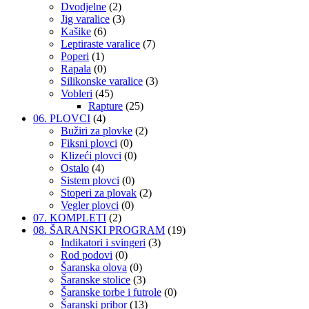
Dvodjelne
(2)
Jig varalice
(3)
Kašike
(6)
Leptiraste varalice
(7)
Poperi
(1)
Rapala
(0)
Silikonske varalice
(3)
Vobleri
(45)
Rapture
(25)
06. PLOVCI
(4)
Bužiri za plovke
(2)
Fiksni plovci
(0)
Klizeći plovci
(0)
Ostalo
(4)
Sistem plovci
(0)
Stoperi za plovak
(2)
Vegler plovci
(0)
07. KOMPLETI
(2)
08. ŠARANSKI PROGRAM
(19)
Indikatori i svingeri
(3)
Rod podovi
(0)
Šaranska olova
(0)
Šaranske stolice
(3)
Šaranske torbe i futrole
(0)
Šaranski pribor
(13)