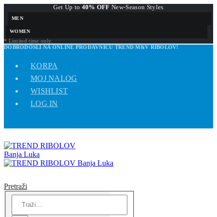
Get Up to
40% OFF
New-Season Styles
MEN
WOMEN
* Limited time only.
DOBRODOŠLI NA ONLINE PRODAVNICU TREND M&V RIBOLOV!
KORPA
MOJ NALOG
WISHLIST
LOG IN
Pretraži