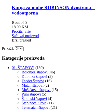
Kutija za muhe ROBINSON dvostrana –
vodootporna
0
out of 5
18.90
KM
Pročitaj više
Sačuvaj proizvod
Brzi pregled
Prikaži:
Kategorije proizvoda
01. ŠTAPOVI
(180)
Bolonjez štapovi
(46)
Dubinka štapovi
(2)
Feeder štapovi
(16)
Match štapovi
(2)
Mušičarski štapovi
(15)
Puni štapovi
(5)
Šaranski štapovi
(4)
Štap peca / Pole
(11)
Telematch štapovi
(21)