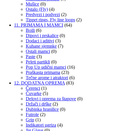
Mušice
(0)
Ostalo (Fly)
(4)
Predvezi i podvezi
(2)
Tippet rings, Fly line loops
(2)
11. PRIMAMA I MAMCI
(64)
Boili
(6)
Dipovi i prskalice
(0)
Dodaci i aditivi
(3)
Kuhane sjemnke
(7)
Ostali mamci
(0)
Paste
(3)
Peleti partikli
(0)
Pop Up udični mamci
(16)
Praškasta primama
(23)
Tečne arome i atraktori
(6)
12. DODATNA OPREMA
(83)
Čerenci
(1)
Čuvarke
(5)
Delovi i oprema za štapove
(0)
Držači i drške
(2)
Dubinka hranilice
(0)
Futrole
(2)
Grip
(1)
Indikatori ugriza
(4)
Jig Glave
(0)