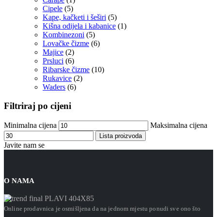
Cipele
(5)
Kape, kačketi i šeširi
(5)
Kišna odijela i kabanice
(1)
Kombinezoni
(5)
Lovačke čizme
(6)
Majice
(2)
Prsluci
(6)
Ribarske čizme
(10)
Rukavice
(2)
Waders
(6)
Filtriraj po cijeni
Minimalna cijena
Maksimalna cijena
Lista proizvoda
Javite nam se
O NAMA
Online prodavnica je osmišljena da na jednom mjestu ponudi sve ono što