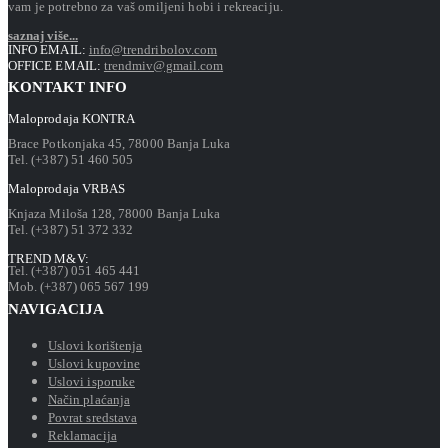
vam je potrebno za vaš omiljeni hobi i rekreaciju.
saznaj više...
INFO EMAIL:
info@trendribolov.com
OFFICE EMAIL:
trendmiv@gmail.com
KONTAKT INFO
Maloprodaja KONTRA
Brace Potkonjaka 45, 78000 Banja Luka
Tel. (+387) 51 460 505
Maloprodaja VRBAS
Knjaza Miloša 128, 78000 Banja Luka
Tel. (+387) 51 372 332
TREND M&V:
Tel. (+387) 051 465 441
Mob. (+387) 065 567 199
NAVIGACIJA
Uslovi korištenja
Uslovi kupovine
Uslovi isporuke
Način plaćanja
Povrat sredstava
Reklamacija