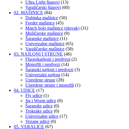
Ultra Light štapovi
(13)
Varaličarski štapovi
(60)
02. MAŠINICE
(84)
Dubinka mašinice
(50)
Feeder mašinice
(45)
Match bolo mašinice (plovak)
(31)
Mušičarske mašinice
(9)
Šaranske mašinice
(11)
Univerzalne mašinice
(65)
Varaličarske mašinice
(58)
03. NAJLONI I STRUNE
(46)
Fluorokarboni i predvezi
(2)
Monofili i predvezi
(14)
Šaranski najloni i predvezi
(3)
Univerzalni najloni
(14)
Upredene strune
(28)
Upredene strune i monofili
(1)
04. UDICE
(17)
Fly udice
(1)
Jig i Worm udice
(0)
Šaranske udice
(0)
Trokrake udice
(0)
Univerzalne udice
(17)
Vezane udice
(0)
05. VARALICE
(67)