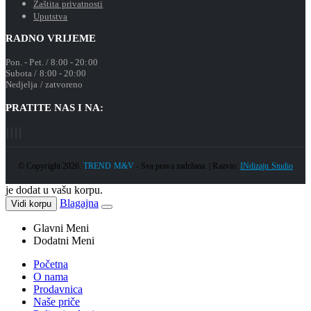
Zaštita privatnosti
Uputstva
RADNO VRIJEME
Pon. - Pet. / 8:00 - 20:00
Subota / 8:00 - 20:00
Nedjelja / zatvoreno
PRATITE NAS I NA:
© Copyright 2026.
TREND M&V
- Sva prava zadržana. | Razvio:
INdizajn Studio
je dodat u vašu korpu.
Blagajna
Vidi korpu
Glavni Meni
Dodatni Meni
Početna
O nama
Prodavnica
Naše priče