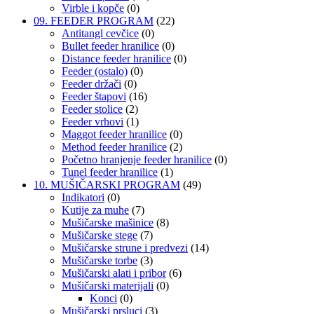
Virble i kopče
(0)
09. FEEDER PROGRAM
(22)
Antitangl cevčice
(0)
Bullet feeder hranilice
(0)
Distance feeder hranilice
(0)
Feeder (ostalo)
(0)
Feeder držači
(0)
Feeder štapovi
(16)
Feeder stolice
(2)
Feeder vrhovi
(1)
Maggot feeder hranilice
(0)
Method feeder hranilice
(2)
Početno hranjenje feeder hranilice
(0)
Tunel feeder hranilice
(1)
10. MUŠIČARSKI PROGRAM
(49)
Indikatori
(0)
Kutije za muhe
(7)
Mušičarske mašinice
(8)
Mušičarske stege
(7)
Mušičarske strune i predvezi
(14)
Mušičarske torbe
(3)
Mušičarski alati i pribor
(6)
Mušičarski materijali
(0)
Konci
(0)
Mušičarski prsluci
(3)