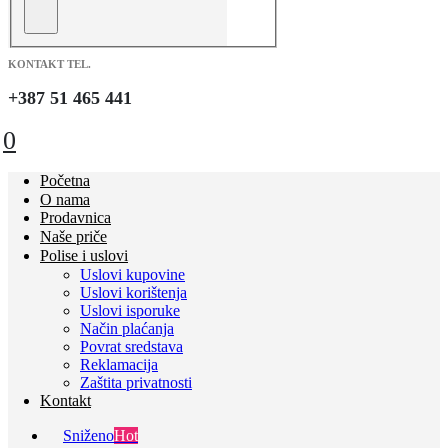
KONTAKT TEL.
+387 51 465 441
0
Početna
O nama
Prodavnica
Naše priče
Polise i uslovi
Uslovi kupovine
Uslovi korištenja
Uslovi isporuke
Način plaćanja
Povrat sredstava
Reklamacija
Zaštita privatnosti
Kontakt
Sniženo
Hot