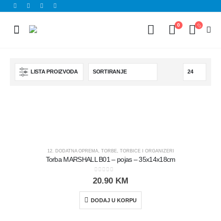
0
LISTA PROIZVODA
12. DODATNA OPREMA
,
TORBE
,
TORBICE I ORGANIZERI
Torba MARSHALL B01 – pojas – 35x14x18cm
0
out of 5
20.90
KM
DODAJ U KORPU