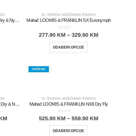
OVI
01. ŠTAPOVI
,
MUŠIČARSKI ŠTAPOVI
Mahač LOOMIS & FRANKLIN SX Dry & Nymph
Mahač LOOMIS & FRANKLIN SX Euronymph
0
out of 5
277.90
KM
–
329.90
KM
ODABERI OPCIJE
SNIŽENO
OVI
01. ŠTAPOVI
,
MUŠIČARSKI ŠTAPOVI
Mahač LOOMIS & FRANKLIN NX8 Dry & Nymph
Mahač LOOMIS & FRANKLIN NX8 Dry Fly
0
out of 5
KM
525.90
KM
–
559.90
KM
ODABERI OPCIJE