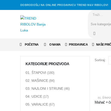
DOBRODOŠLI NA ONLINE PRODAVNICU TREND M&V RIBOLOV!
POČETNA
O NAMA
PRODAVNICA
NAŠE PRI
Sortiraj:
KATEGORIJE PROIZVODA
01. ŠTAPOVI
(180)
02. MAŠINICE
(84)
03. NAJLONI I STRUNE
(46)
04. UDICE
(17)
01. ŠTAPO
05. VARALICE
(67)