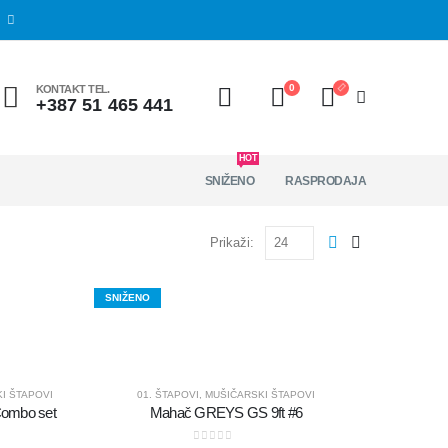
0
KONTAKT TEL.
+387 51 465 441
HOT
SNIŽENO
RASPRODAJA
Prikaži:
SNIŽENO
I ŠTAPOVI
01. ŠTAPOVI
,
MUŠIČARSKI ŠTAPOVI
ombo set
Mahač GREYS GS 9ft #6