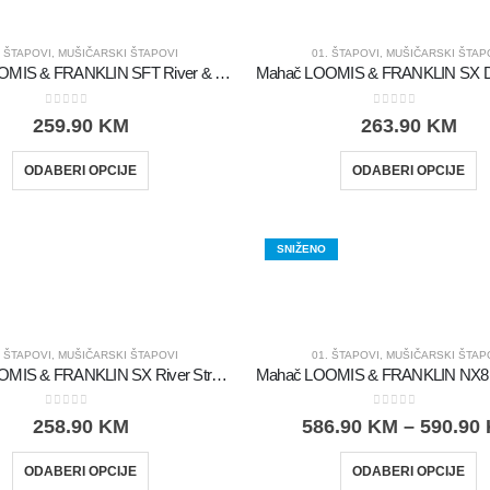
. ŠTAPOVI
,
MUŠIČARSKI ŠTAPOVI
01. ŠTAPOVI
,
MUŠIČARSKI ŠTAP
Mahač LOOMIS & FRANKLIN SFT River & Stream IM12
0
out of 5
0
out of 5
259.90
KM
263.90
KM
ODABERI OPCIJE
ODABERI OPCIJE
SNIŽENO
. ŠTAPOVI
,
MUŠIČARSKI ŠTAPOVI
01. ŠTAPOVI
,
MUŠIČARSKI ŠTAP
Mahač LOOMIS & FRANKLIN SX River Stream
0
out of 5
0
out of 5
258.90
KM
586.90
KM
–
590.90
ODABERI OPCIJE
ODABERI OPCIJE