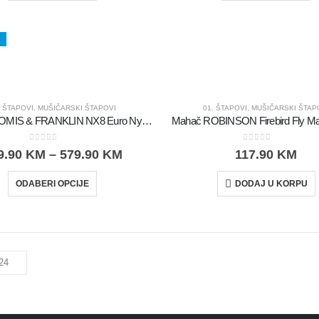
. ŠTAPOVI
,
MUŠIČARSKI ŠTAPOVI
01. ŠTAPOVI
,
MUŠIČARSKI ŠTAP
Mahač LOOMIS & FRANKLIN NX8 Euro Nymph
Mahač ROBINSON Firebird Fly Mas
0
out of 5
0
out of 5
9.90
KM
–
579.90
KM
117.90
KM
ODABERI OPCIJE
DODAJ U KORPU