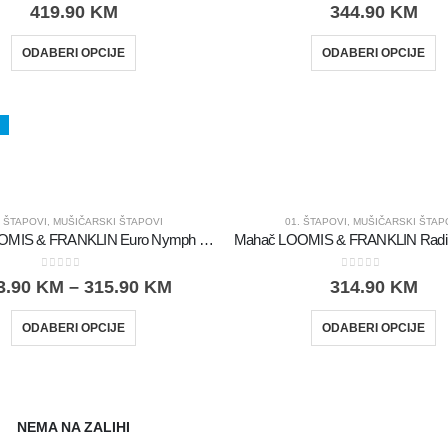
0
out of 5
0
out of 5
419.90
KM
344.90
KM
ODABERI OPCIJE
ODABERI OPCIJE
. ŠTAPOVI
,
MUŠIČARSKI ŠTAPOVI
01. ŠTAPOVI
,
MUŠIČARSKI ŠTAP
Mahač LOOMIS & FRANKLIN Euro Nymph IM12
0
out of 5
0
out of 5
3.90
KM
–
315.90
KM
314.90
KM
ODABERI OPCIJE
ODABERI OPCIJE
NEMA NA ZALIHI