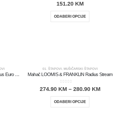
0
out of 5
151.20
KM
ODABERI OPCIJE
OVI
01. ŠTAPOVI
,
MUŠIČARSKI ŠTAPOVI
Mahač LOOMIS & FRANKLIN Radius Euro Nymph
Mahač LOOMIS & FRANKLIN Radius Stream
0
out of 5
274.90
KM
–
280.90
KM
ODABERI OPCIJE