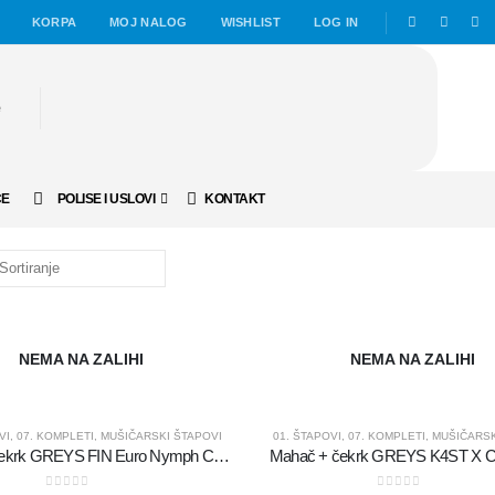
KORPA
MOJ NALOG
WISHLIST
LOG IN
ČE
POLISE I USLOVI
KONTAKT
NEMA NA ZALIHI
NEMA NA ZALIHI
VI
,
07. KOMPLETI
,
MUŠIČARSKI ŠTAPOVI
01. ŠTAPOVI
,
07. KOMPLETI
,
MUŠIČARSK
Mahač + čekrk GREYS FIN Euro Nymph Combo set
Mahač + čekrk GREYS K4ST X C