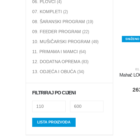
06. PLOVCI
(4)
07. KOMPLETI
(2)
08. ŠARANSKI PROGRAM
(19)
09. FEEDER PROGRAM
(22)
SNIŽENO
10. MUŠIČARSKI PROGRAM
(49)
11. PRIMAMA I MAMCI
(64)
12. DODATNA OPREMA
(83)
01
13. ODJEĆA I OBUĆA
(34)
26
FILTRIRAJ PO CIJENI
LISTA PROIZVODA