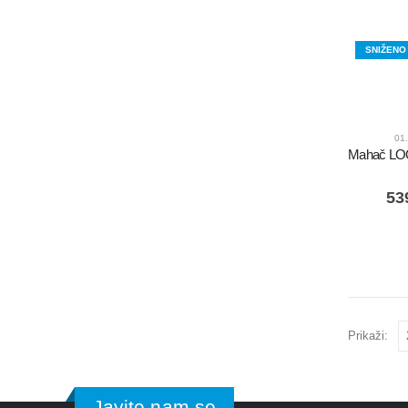
SNIŽENO
01
53
Prikaži:
Javite nam se