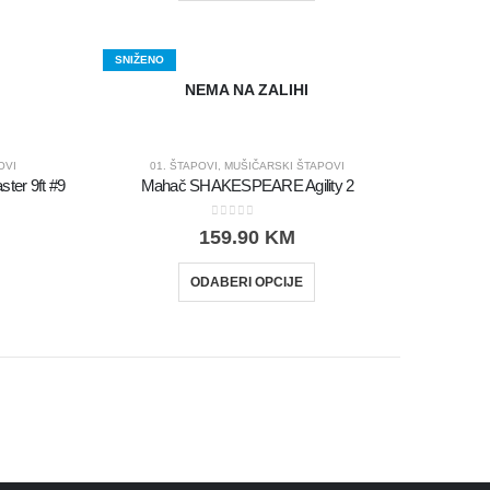
SNIŽENO
NEMA NA ZALIHI
OVI
01. ŠTAPOVI
,
MUŠIČARSKI ŠTAPOVI
ter 9ft #9
Mahač SHAKESPEARE Agility 2
0
out of 5
159.90
KM
ODABERI OPCIJE