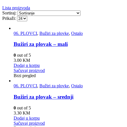
Lista proizvoda
Sortiraj:
Prikaži:
06. PLOVCI
,
Bužiri za plovke
,
Ostalo
Bužiri za plovak – mali
0
out of 5
3.00
KM
Dodaj u korpu
Sačuvaj proizvod
Brzi pregled
06. PLOVCI
,
Bužiri za plovke
,
Ostalo
Bužiri za plovak – srednji
0
out of 5
3.30
KM
Dodaj u korpu
Sačuvaj proizvod