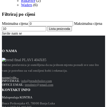
Rukavice
(2)
Waders
(6)
Filtriraj po cijeni
Minimalna cijena
Maksimalna cijena
Lista proizvoda
Javite nam se
O NAMA
Online prodavnica je osmišljena da na jednom mjestu ponudi sve ono što
vam je potrebno za vaš omiljeni hobi i rekreaciju.
saznaj više...
INFO EMAIL:
info@trendribolov.com
OFFICE EMAIL:
trendmiv@gmail.com
KONTAKT INFO
Maloprodaja KONTRA
Brace Potkonjaka 45, 78000 Banja Luka