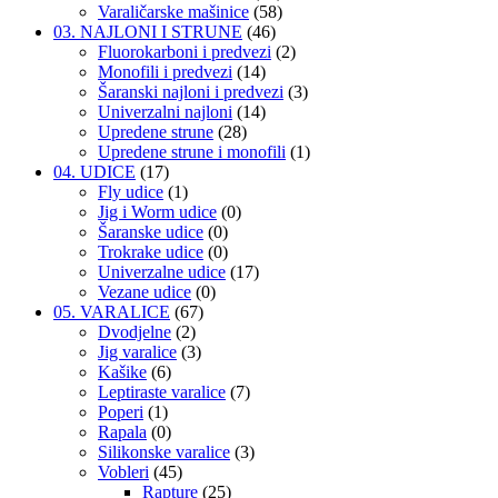
Varaličarske mašinice
(58)
03. NAJLONI I STRUNE
(46)
Fluorokarboni i predvezi
(2)
Monofili i predvezi
(14)
Šaranski najloni i predvezi
(3)
Univerzalni najloni
(14)
Upredene strune
(28)
Upredene strune i monofili
(1)
04. UDICE
(17)
Fly udice
(1)
Jig i Worm udice
(0)
Šaranske udice
(0)
Trokrake udice
(0)
Univerzalne udice
(17)
Vezane udice
(0)
05. VARALICE
(67)
Dvodjelne
(2)
Jig varalice
(3)
Kašike
(6)
Leptiraste varalice
(7)
Poperi
(1)
Rapala
(0)
Silikonske varalice
(3)
Vobleri
(45)
Rapture
(25)