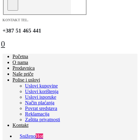
KONTAKT TEL.
+387 51 465 441
0
Početna
O nama
Prodavnica
Naše priče
Polise i uslovi
Uslovi kupovine
Uslovi korištenja
Uslovi isporuke
Način plaćanja
Povrat sredstava
Reklamacija
Zaštita privatnosti
Kontakt
Sniženo
Hot