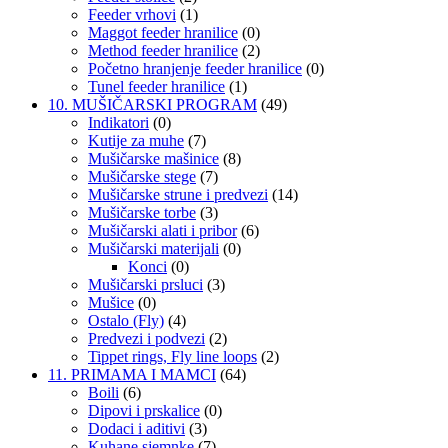
Feeder vrhovi
(1)
Maggot feeder hranilice
(0)
Method feeder hranilice
(2)
Početno hranjenje feeder hranilice
(0)
Tunel feeder hranilice
(1)
10. MUŠIČARSKI PROGRAM
(49)
Indikatori
(0)
Kutije za muhe
(7)
Mušičarske mašinice
(8)
Mušičarske stege
(7)
Mušičarske strune i predvezi
(14)
Mušičarske torbe
(3)
Mušičarski alati i pribor
(6)
Mušičarski materijali
(0)
Konci
(0)
Mušičarski prsluci
(3)
Mušice
(0)
Ostalo (Fly)
(4)
Predvezi i podvezi
(2)
Tippet rings, Fly line loops
(2)
11. PRIMAMA I MAMCI
(64)
Boili
(6)
Dipovi i prskalice
(0)
Dodaci i aditivi
(3)
Kuhane sjemnke
(7)