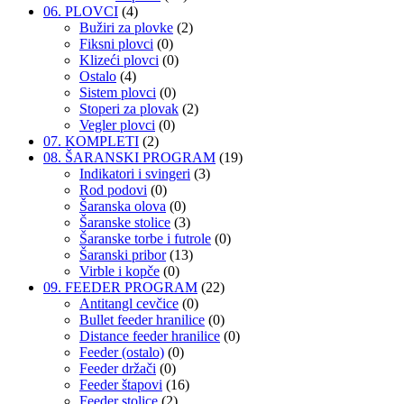
06. PLOVCI
(4)
Bužiri za plovke
(2)
Fiksni plovci
(0)
Klizeći plovci
(0)
Ostalo
(4)
Sistem plovci
(0)
Stoperi za plovak
(2)
Vegler plovci
(0)
07. KOMPLETI
(2)
08. ŠARANSKI PROGRAM
(19)
Indikatori i svingeri
(3)
Rod podovi
(0)
Šaranska olova
(0)
Šaranske stolice
(3)
Šaranske torbe i futrole
(0)
Šaranski pribor
(13)
Virble i kopče
(0)
09. FEEDER PROGRAM
(22)
Antitangl cevčice
(0)
Bullet feeder hranilice
(0)
Distance feeder hranilice
(0)
Feeder (ostalo)
(0)
Feeder držači
(0)
Feeder štapovi
(16)
Feeder stolice
(2)