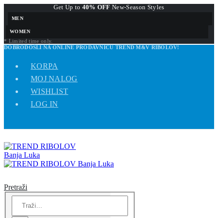
Get Up to
40% OFF
New-Season Styles
MEN
WOMEN
* Limited time only.
DOBRODOŠLI NA ONLINE PRODAVNICU TREND M&V RIBOLOV!
KORPA
MOJ NALOG
WISHLIST
LOG IN
Pretraži