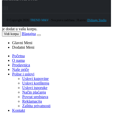
© Copyright 2026.
TREND M&V
- Sva prava zadržana. | Razvio:
INdizajn Studio
je dodat u vašu korpu.
Blagajna
Vidi korpu
Glavni Meni
Dodatni Meni
Početna
O nama
Prodavnica
Naše priče
Polise i uslovi
Uslovi kupovine
Uslovi korištenja
Uslovi isporuke
Način plaćanja
Povrat sredstava
Reklamacija
Zaštita privatnosti
Kontakt