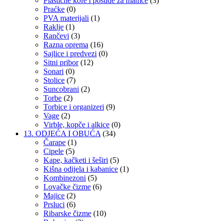
Plastične kofe i posude za mamce
(3)
Praćke
(0)
PVA materijali
(1)
Raklje
(1)
Rančevi
(3)
Razna oprema
(16)
Sajlice i predvezi
(0)
Sitni pribor
(12)
Sonari
(0)
Stolice
(7)
Suncobrani
(2)
Torbe
(2)
Torbice i organizeri
(9)
Vage
(2)
Virble, kopče i alkice
(0)
13. ODJEĆA I OBUĆA
(34)
Čarape
(1)
Cipele
(5)
Kape, kačketi i šeširi
(5)
Kišna odijela i kabanice
(1)
Kombinezoni
(5)
Lovačke čizme
(6)
Majice
(2)
Prsluci
(6)
Ribarske čizme
(10)