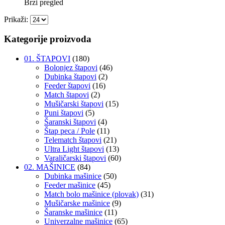
Brzi pregled
Prikaži:
Kategorije proizvoda
01. ŠTAPOVI
(180)
Bolonjez štapovi
(46)
Dubinka štapovi
(2)
Feeder štapovi
(16)
Match štapovi
(2)
Mušičarski štapovi
(15)
Puni štapovi
(5)
Šaranski štapovi
(4)
Štap peca / Pole
(11)
Telematch štapovi
(21)
Ultra Light štapovi
(13)
Varaličarski štapovi
(60)
02. MAŠINICE
(84)
Dubinka mašinice
(50)
Feeder mašinice
(45)
Match bolo mašinice (plovak)
(31)
Mušičarske mašinice
(9)
Šaranske mašinice
(11)
Univerzalne mašinice
(65)