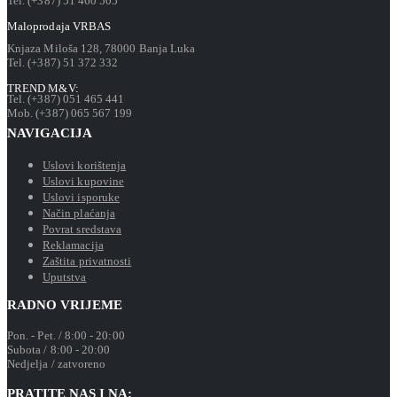
Tel. (+387) 51 460 505
Maloprodaja VRBAS
Knjaza Miloša 128, 78000 Banja Luka
Tel. (+387) 51 372 332
TREND M&V:
Tel. (+387) 051 465 441
Mob. (+387) 065 567 199
NAVIGACIJA
Uslovi korištenja
Uslovi kupovine
Uslovi isporuke
Način plaćanja
Povrat sredstava
Reklamacija
Zaštita privatnosti
Uputstva
RADNO VRIJEME
Pon. - Pet. / 8:00 - 20:00
Subota / 8:00 - 20:00
Nedjelja / zatvoreno
PRATITE NAS I NA: