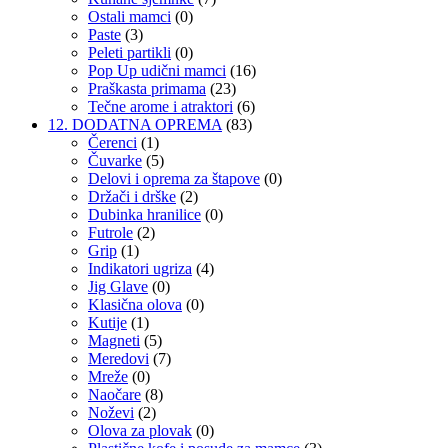
Ostali mamci
(0)
Paste
(3)
Peleti partikli
(0)
Pop Up udični mamci
(16)
Praškasta primama
(23)
Tečne arome i atraktori
(6)
12. DODATNA OPREMA
(83)
Čerenci
(1)
Čuvarke
(5)
Delovi i oprema za štapove
(0)
Držači i drške
(2)
Dubinka hranilice
(0)
Futrole
(2)
Grip
(1)
Indikatori ugriza
(4)
Jig Glave
(0)
Klasična olova
(0)
Kutije
(1)
Magneti
(5)
Meredovi
(7)
Mreže
(0)
Naočare
(8)
Noževi
(2)
Olova za plovak
(0)