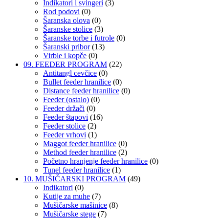
Indikatori i svingeri
(3)
Rod podovi
(0)
Šaranska olova
(0)
Šaranske stolice
(3)
Šaranske torbe i futrole
(0)
Šaranski pribor
(13)
Virble i kopče
(0)
09. FEEDER PROGRAM
(22)
Antitangl cevčice
(0)
Bullet feeder hranilice
(0)
Distance feeder hranilice
(0)
Feeder (ostalo)
(0)
Feeder držači
(0)
Feeder štapovi
(16)
Feeder stolice
(2)
Feeder vrhovi
(1)
Maggot feeder hranilice
(0)
Method feeder hranilice
(2)
Početno hranjenje feeder hranilice
(0)
Tunel feeder hranilice
(1)
10. MUŠIČARSKI PROGRAM
(49)
Indikatori
(0)
Kutije za muhe
(7)
Mušičarske mašinice
(8)
Mušičarske stege
(7)