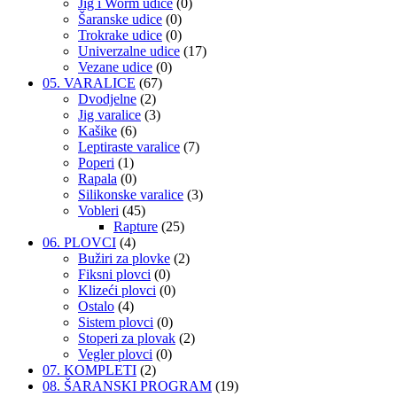
Jig i Worm udice
(0)
Šaranske udice
(0)
Trokrake udice
(0)
Univerzalne udice
(17)
Vezane udice
(0)
05. VARALICE
(67)
Dvodjelne
(2)
Jig varalice
(3)
Kašike
(6)
Leptiraste varalice
(7)
Poperi
(1)
Rapala
(0)
Silikonske varalice
(3)
Vobleri
(45)
Rapture
(25)
06. PLOVCI
(4)
Bužiri za plovke
(2)
Fiksni plovci
(0)
Klizeći plovci
(0)
Ostalo
(4)
Sistem plovci
(0)
Stoperi za plovak
(2)
Vegler plovci
(0)
07. KOMPLETI
(2)
08. ŠARANSKI PROGRAM
(19)