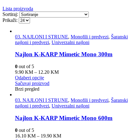
Lista proizvoda
Sortiraj:
Prikaži:
03. NAJLONI I STRUNE
,
Monofili i predvezi
,
Šaranski
najloni i predvezi
,
Univerzalni najloni
Najlon K-KARP Mimetic Mono 300m
0
out of 5
9.90
KM
–
12.20
KM
Odaberi opcije
Sačuvaj proizvod
Brzi pregled
03. NAJLONI I STRUNE
,
Monofili i predvezi
,
Šaranski
najloni i predvezi
,
Univerzalni najloni
Najlon K-KARP Mimetic Mono 600m
0
out of 5
16.10
KM
–
19.90
KM