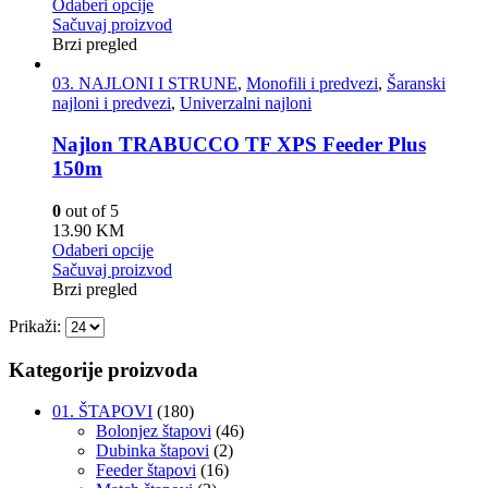
Odaberi opcije
Sačuvaj proizvod
Brzi pregled
03. NAJLONI I STRUNE
,
Monofili i predvezi
,
Šaranski
najloni i predvezi
,
Univerzalni najloni
Najlon TRABUCCO TF XPS Feeder Plus
150m
0
out of 5
13.90
KM
Odaberi opcije
Sačuvaj proizvod
Brzi pregled
Prikaži:
Kategorije proizvoda
01. ŠTAPOVI
(180)
Bolonjez štapovi
(46)
Dubinka štapovi
(2)
Feeder štapovi
(16)