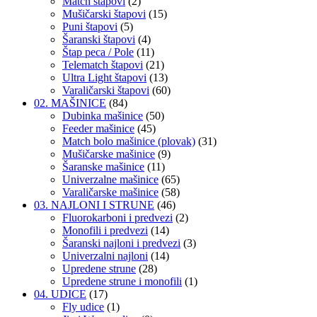
Match štapovi
(2)
Mušičarski štapovi
(15)
Puni štapovi
(5)
Šaranski štapovi
(4)
Štap peca / Pole
(11)
Telematch štapovi
(21)
Ultra Light štapovi
(13)
Varaličarski štapovi
(60)
02. MAŠINICE
(84)
Dubinka mašinice
(50)
Feeder mašinice
(45)
Match bolo mašinice (plovak)
(31)
Mušičarske mašinice
(9)
Šaranske mašinice
(11)
Univerzalne mašinice
(65)
Varaličarske mašinice
(58)
03. NAJLONI I STRUNE
(46)
Fluorokarboni i predvezi
(2)
Monofili i predvezi
(14)
Šaranski najloni i predvezi
(3)
Univerzalni najloni
(14)
Upredene strune
(28)
Upredene strune i monofili
(1)
04. UDICE
(17)
Fly udice
(1)