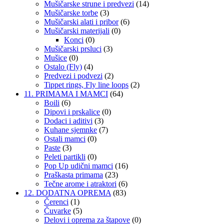
Mušičarske strune i predvezi
(14)
Mušičarske torbe
(3)
Mušičarski alati i pribor
(6)
Mušičarski materijali
(0)
Konci
(0)
Mušičarski prsluci
(3)
Mušice
(0)
Ostalo (Fly)
(4)
Predvezi i podvezi
(2)
Tippet rings, Fly line loops
(2)
11. PRIMAMA I MAMCI
(64)
Boili
(6)
Dipovi i prskalice
(0)
Dodaci i aditivi
(3)
Kuhane sjemnke
(7)
Ostali mamci
(0)
Paste
(3)
Peleti partikli
(0)
Pop Up udični mamci
(16)
Praškasta primama
(23)
Tečne arome i atraktori
(6)
12. DODATNA OPREMA
(83)
Čerenci
(1)
Čuvarke
(5)
Delovi i oprema za štapove
(0)