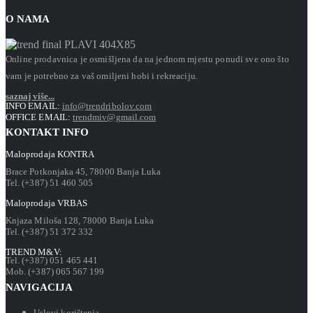
O NAMA
Online prodavnica je osmišljena da na jednom mjestu ponudi sve ono što
vam je potrebno za vaš omiljeni hobi i rekreaciju.
saznaj više...
INFO EMAIL:
info@trendribolov.com
OFFICE EMAIL:
trendmiv@gmail.com
KONTAKT INFO
Maloprodaja KONTRA
Brace Potkonjaka 45, 78000 Banja Luka
Tel. (+387) 51 460 505
Maloprodaja VRBAS
Knjaza Miloša 128, 78000 Banja Luka
Tel. (+387) 51 372 332
TREND M&V:
Tel. (+387) 051 465 441
Mob. (+387) 065 567 199
NAVIGACIJA
Uslovi korištenja