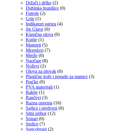
Držači i drške
(2)
Dubinka hranilice
(0)
Futrole
(2)
Grip
(1)
Indikatori ugriza
(4)
Jig Glave
(0)
Klasična olova
(0)
Kutije
(1)
Magneti
(5)
Meredovi
(7)
Mreže
(0)
Naočare
(8)
Noževi
(2)
Olova za plovak
(0)
Plastične kofe i posude za mamce
(3)
Praćke
(0)
PVA materijali
(1)
Raklje
(1)
Rančevi
(3)
Razna oprema
(16)
Sajlice i predvezi
(0)
Sitni pribor
(12)
Sonari
(0)
Stolice
(7)
Suncobrani
(2)