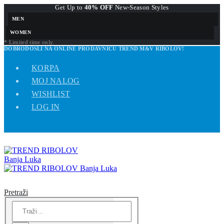
Get Up to
40% OFF
New-Season Styles
MEN
WOMEN
* Limited time only.
DOBRODOŠLI NA ONLINE PRODAVNICU TREND M&V RIBOLOV!
KORPA
MOJ NALOG
WISHLIST
LOG IN
Pretraži