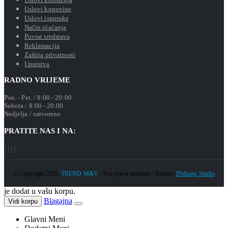
Uslovi kupovine
Uslovi isporuke
Način plaćanja
Povrat sredstava
Reklamacija
Zaštita privatnosti
Uputstva
RADNO VRIJEME
Pon. - Pet. / 8:00 - 20:00
Subota / 8:00 - 20:00
Nedjelja / zatvoreno
PRATITE NAS I NA:
© Copyright 2026.
TREND M&V
- Sva prava zadržana. | Razvio:
INdizajn Studio
je dodat u vašu korpu.
Blagajna
Vidi korpu
Glavni Meni