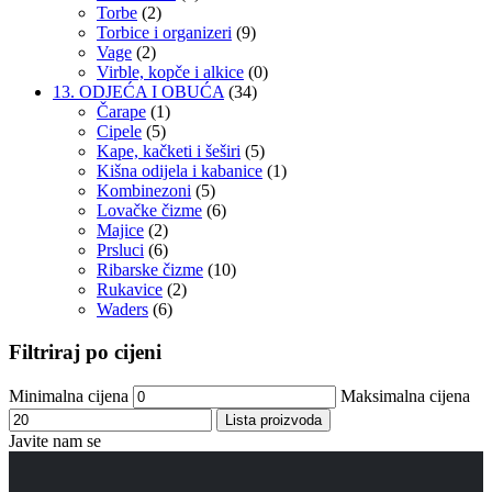
Torbe
(2)
Torbice i organizeri
(9)
Vage
(2)
Virble, kopče i alkice
(0)
13. ODJEĆA I OBUĆA
(34)
Čarape
(1)
Cipele
(5)
Kape, kačketi i šeširi
(5)
Kišna odijela i kabanice
(1)
Kombinezoni
(5)
Lovačke čizme
(6)
Majice
(2)
Prsluci
(6)
Ribarske čizme
(10)
Rukavice
(2)
Waders
(6)
Filtriraj po cijeni
Minimalna cijena
Maksimalna cijena
Lista proizvoda
Javite nam se