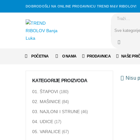
DOBRODOŠLI NA ONLINE PRODAVNICU TREND M&V RIBOLOV!
POČETNA
O NAMA
PRODAVNICA
NAŠE PRI
Nisu p
KATEGORIJE PROIZVODA
01. ŠTAPOVI
(180)
02. MAŠINICE
(84)
03. NAJLONI I STRUNE
(46)
04. UDICE
(17)
05. VARALICE
(67)