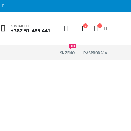
0
KONTAKT TEL.
+387 51 465 441
HOT
SNIŽENO
RASPRODAJA