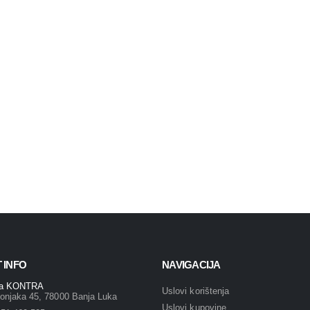
 INFO
NAVIGACIJA
ja KONTRA
Uslovi korištenja
onjaka 45, 78000 Banja Luka
Uslovi kupovine