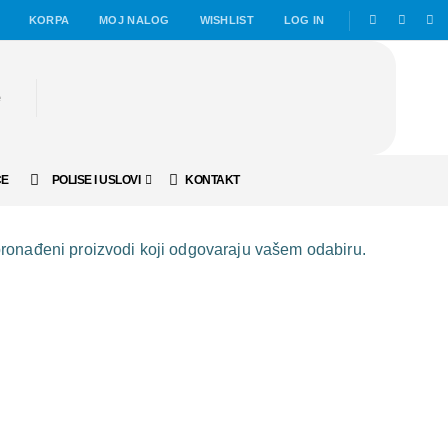
KORPA
MOJ NALOG
WISHLIST
LOG IN
ČE
POLISE I USLOVI
KONTAKT
ronađeni proizvodi koji odgovaraju vašem odabiru.