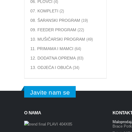
06. PLOVCI
(4)
07. KOMPLETI
(2)
08. ŠARANSKI PROGRAM
(19)
09. FEEDER PROGRAM
(22)
10. MUŠIČARSKI PROGRAM
(49)
11. PRIMAMA I MAMCI
(64)
12. DODATNA OPREMA
(83)
13. ODJEĆA I OBUĆA
(34)
Javite nam se
O NAMA
KONTAKT
Maloproda
Brace Potk