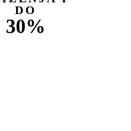
DO
30%