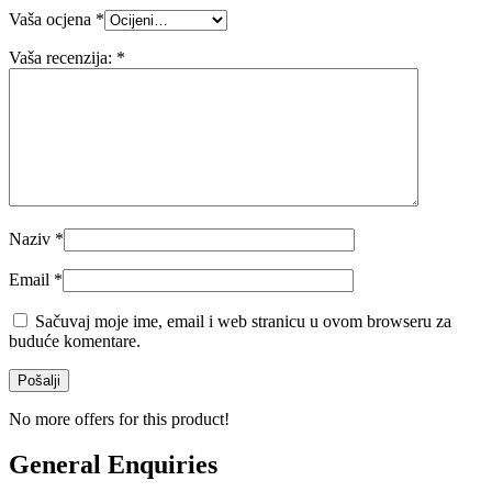
Vaša ocjena
*
Vaša recenzija:
*
Naziv
*
Email
*
Sačuvaj moje ime, email i web stranicu u ovom browseru za
buduće komentare.
No more offers for this product!
General Enquiries