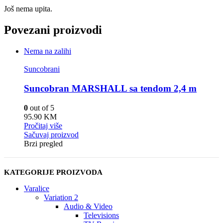
Još nema upita.
Povezani proizvodi
Nema na zalihi
Suncobrani
Suncobran MARSHALL sa tendom 2,4 m
0
out of 5
95.90
KM
Pročitaj više
Sačuvaj proizvod
Brzi pregled
KATEGORIJE PROIZVODA
Varalice
Variation 2
Audio & Video
Televisions