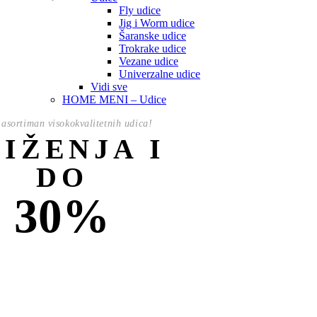
Fly udice
Jig i Worm udice
Šaranske udice
Trokrake udice
Vezane udice
Univerzalne udice
Vidi sve
HOME MENI – Udice
asortiman visokokvalitetnih udica!
NIŽENJA I
DO
30%