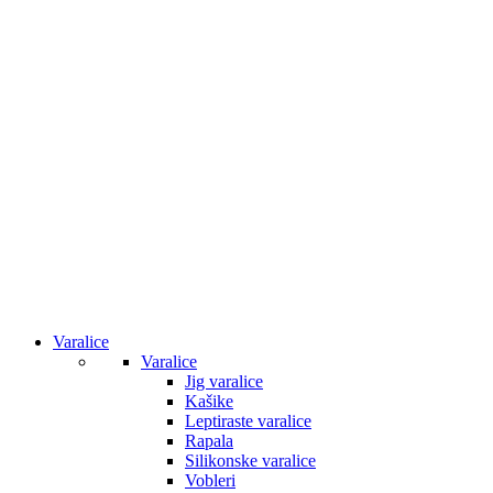
Varalice
Varalice
Jig varalice
Kašike
Leptiraste varalice
Rapala
Silikonske varalice
Vobleri