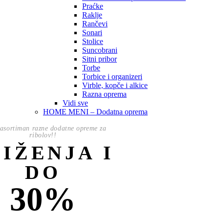
Praćke
Raklje
Rančevi
Sonari
Stolice
Suncobrani
Sitni pribor
Torbe
Torbice i organizeri
Virble, kopče i alkice
Razna oprema
Vidi sve
HOME MENI – Dodatna oprema
asortiman razne dodatne opreme za
ribolov!!
NIŽENJA I
DO
30%