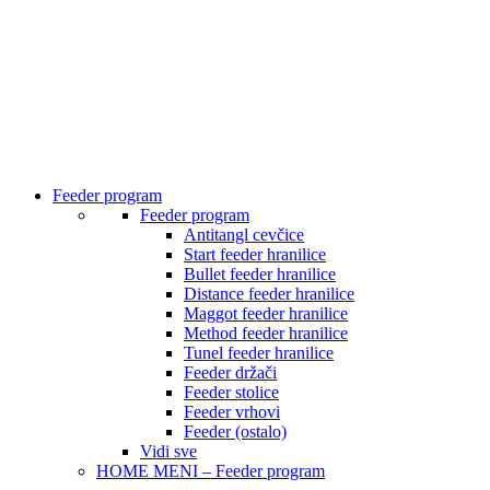
Feeder program
Feeder program
Antitangl cevčice
Start feeder hranilice
Bullet feeder hranilice
Distance feeder hranilice
Maggot feeder hranilice
Method feeder hranilice
Tunel feeder hranilice
Feeder držači
Feeder stolice
Feeder vrhovi
Feeder (ostalo)
Vidi sve
HOME MENI – Feeder program