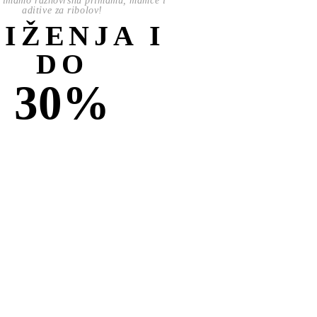
 imamo raznovrsnu primamu, mamce i
aditive za ribolov!
NIŽENJA I
DO
30%