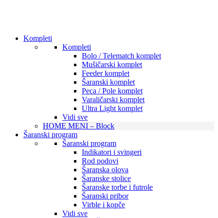
Kompleti
Kompleti
Bolo / Telematch komplet
Mušičarski komplet
Feeder komplet
Šaranski komplet
Peca / Pole komplet
Varaličarski komplet
Ultra Light komplet
Vidi sve
HOME MENI – Block
Šaranski program
Šaranski program
Indikatori i svingeri
Rod podovi
Šaranska olova
Šaranske stolice
Šaranske torbe i futrole
Šaranski pribor
Virble i kopče
Vidi sve