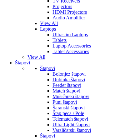
TV Receivers
Projectors
HDMI Projectors
Audio Amplifier
View All
Laptops
Ultraslim Laptops
Tablets
Laptop Accessories
Tablet Accessories
View All
Štapovi
Štapovi
Bolonjez štapovi
Dubinka štapovi
Feeder štapovi
Match štapovi
Mušičarski štapovi
Puni štapovi
Šaranski štapovi
Štap peca / Pole
Telematch štapovi
Ultra Light štapovi
Varaličarski štapovi
Štapovi