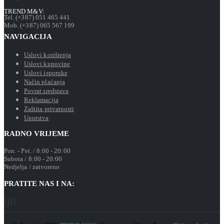
TREND M&V:
Tel. (+387) 051 465 441
Mob. (+387) 065 567 199
NAVIGACIJA
Uslovi korištenja
Uslovi kupovine
Uslovi isporuke
Način plaćanja
Povrat sredstava
Reklamacija
Zaštita privatnosti
Uputstva
RADNO VRIJEME
Pon. - Pet. / 8:00 - 20:00
Subota / 8:00 - 20:00
Nedjelja / zatvoreno
PRATITE NAS I NA: