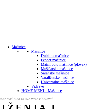
Mašinice
Mašinice
Dubinka mašinice
Feeder mašinice
Match bolo mašinice (plovak)
Mušičarske mašinice
Šaranske mašinice
Varaličarske mašinice
Univerzalne mašinice
Vidi sve
HOME MENI – Mašinice
izbor mašinica za sve vrste ribolova!
NIŽENJA I