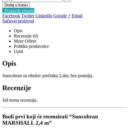
Dodaj u korpu
Postavite pitanje
Facebook
Twitter
LinkedIn
Google +
Email
Sačuvaj proizvod
Opis
Recenzije (0)
More Offers
Politika prodavnice
Upiti
Opis
Suncobran za ribolov prečnika 2,4m, bez postolja.
Recenzije
Još nema recenzija.
Budi prvi koji će recenzirati “Suncobran
MARSHALL 2,4 m”