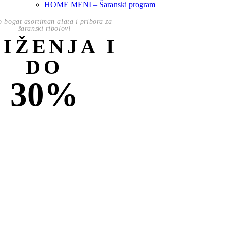
HOME MENI – Šaranski program
o bogat asortiman alata i pribora za
šaranski ribolov!
NIŽENJA I
DO
30%