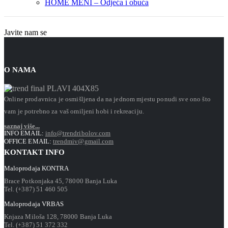
HOME MENI – Odjeća i obuća
Javite nam se
O NAMA
Online prodavnica je osmišljena da na jednom mjestu ponudi sve ono što
vam je potrebno za vaš omiljeni hobi i rekreaciju.
saznaj više...
INFO EMAIL:
info@trendribolov.com
OFFICE EMAIL:
trendmiv@gmail.com
KONTAKT INFO
Maloprodaja KONTRA
Brace Potkonjaka 45, 78000 Banja Luka
Tel. (+387) 51 460 505
Maloprodaja VRBAS
Knjaza Miloša 128, 78000 Banja Luka
Tel. (+387) 51 372 332