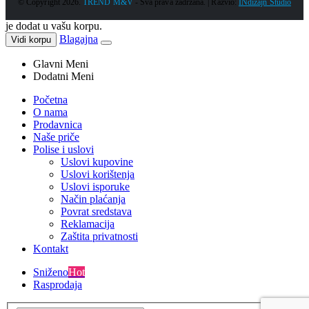
© Copyright 2026.
TREND M&V
- Sva prava zadržana. | Razvio:
INdizajn Studio
je dodat u vašu korpu.
Blagajna
Vidi korpu
Glavni Meni
Dodatni Meni
Početna
O nama
Prodavnica
Naše priče
Polise i uslovi
Uslovi kupovine
Uslovi korištenja
Uslovi isporuke
Način plaćanja
Povrat sredstava
Reklamacija
Zaštita privatnosti
Kontakt
Sniženo
Hot
Rasprodaja