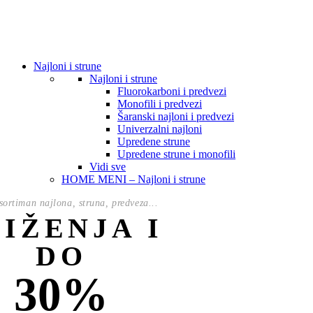
Najloni i strune
Najloni i strune
Fluorokarboni i predvezi
Monofili i predvezi
Šaranski najloni i predvezi
Univerzalni najloni
Upredene strune
Upredene strune i monofili
Vidi sve
HOME MENI – Najloni i strune
ortiman najlona, struna, predveza...
NIŽENJA I
DO
30%