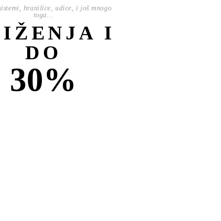
istemi, hranilice, udice, i još mnogo
toga...
NIŽENJA I
DO
30%