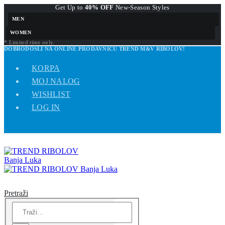
Get Up to
40% OFF
New-Season Styles
MEN
WOMEN
* Limited time only.
DOBRODOŠLI NA ONLINE PRODAVNICU TREND M&V RIBOLOV!
KORPA
MOJ NALOG
WISHLIST
LOG IN
Pretraži