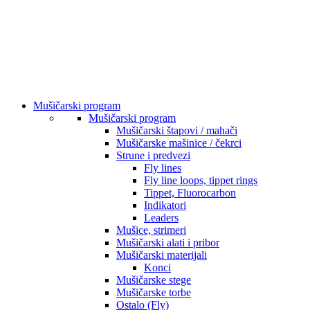
Mušičarski program
Mušičarski program
Mušičarski štapovi / mahači
Mušičarske mašinice / čekrci
Strune i predvezi
Fly lines
Fly line loops, tippet rings
Tippet, Fluorocarbon
Indikatori
Leaders
Mušice, strimeri
Mušičarski alati i pribor
Mušičarski materijali
Konci
Mušičarske stege
Mušičarske torbe
Ostalo (Fly)