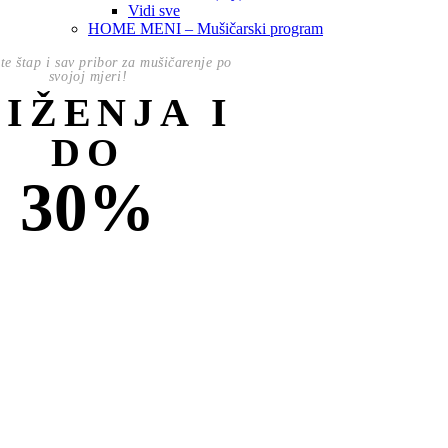
Vidi sve
HOME MENI – Mušičarski program
te štap i sav pribor za mušičarenje po
svojoj mjeri!
NIŽENJA I
DO
30%