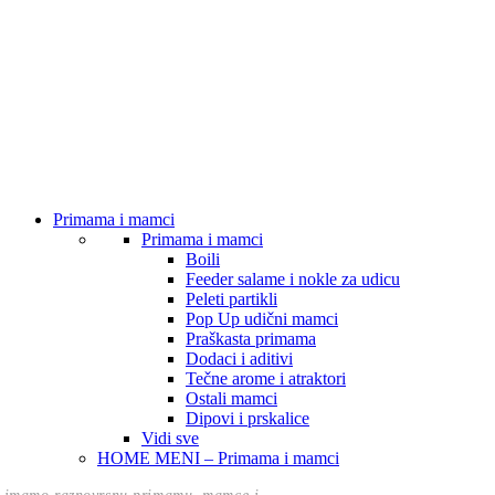
Primama i mamci
Primama i mamci
Boili
Feeder salame i nokle za udicu
Peleti partikli
Pop Up udični mamci
Praškasta primama
Dodaci i aditivi
Tečne arome i atraktori
Ostali mamci
Dipovi i prskalice
Vidi sve
HOME MENI – Primama i mamci