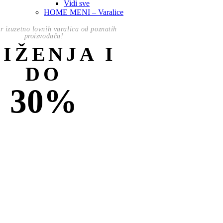
Vidi sve
HOME MENI – Varalice
or izuzetno lovnih varalica od poznatih
proizvođača!
NIŽENJA I
DO
30%