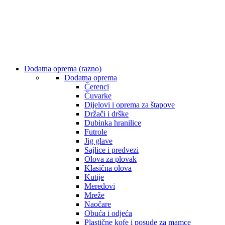
Dodatna oprema (razno)
Dodatna oprema
Čerenci
Čuvarke
Dijelovi i oprema za štapove
Držači i drške
Dubinka hranilice
Futrole
Jig glave
Sajlice i predvezi
Olova za plovak
Klasična olova
Kutije
Meredovi
Mreže
Naočare
Obuća i odjeća
Plastične kofe i posude za mamce