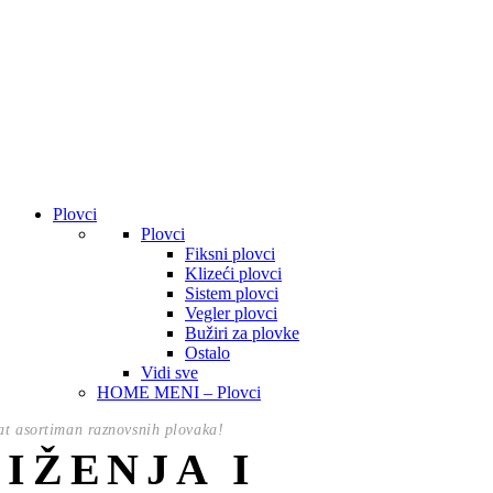
Plovci
Plovci
Fiksni plovci
Klizeći plovci
Sistem plovci
Vegler plovci
Bužiri za plovke
Ostalo
Vidi sve
HOME MENI – Plovci
t asortiman raznovsnih plovaka!
NIŽENJA I