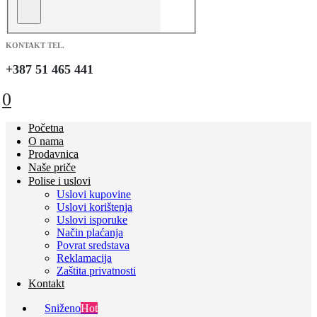
KONTAKT TEL.
+387 51 465 441
0
Početna
O nama
Prodavnica
Naše priče
Polise i uslovi
Uslovi kupovine
Uslovi korištenja
Uslovi isporuke
Način plaćanja
Povrat sredstava
Reklamacija
Zaštita privatnosti
Kontakt
Sniženo
Hot