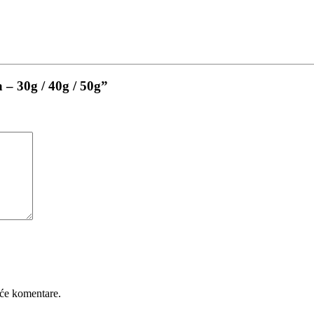
 – 30g / 40g / 50g”
će komentare.