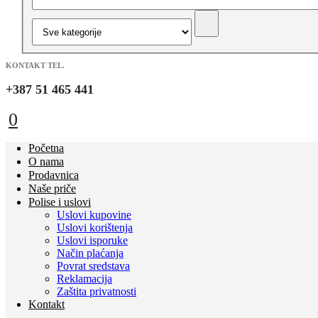
KONTAKT TEL.
+387 51 465 441
0
Početna
O nama
Prodavnica
Naše priče
Polise i uslovi
Uslovi kupovine
Uslovi korištenja
Uslovi isporuke
Način plaćanja
Povrat sredstava
Reklamacija
Zaštita privatnosti
Kontakt