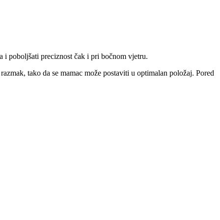
 i poboljšati preciznost čak i pri bočnom vjetru.
ki razmak, tako da se mamac može postaviti u optimalan položaj. Pored