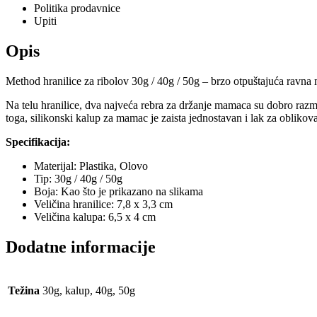
Politika prodavnice
Upiti
Opis
Method hranilice za ribolov 30g / 40g / 50g – brzo otpuštajuća ravna m
Na telu hranilice, dva najveća rebra za držanje mamaca su dobro razm
toga, silikonski kalup za mamac je zaista jednostavan i lak za obliko
Specifikacija:
Materijal: Plastika, Olovo
Tip: 30g / 40g / 50g
Boja: Kao što je prikazano na slikama
Veličina hranilice: 7,8 x 3,3 cm
Veličina kalupa: 6,5 x 4 cm
Dodatne informacije
Težina
30g, kalup, 40g, 50g