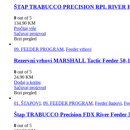
ŠTAP TRABUCCO PRECISION RPL RIVER FE
0
out of 5
134.90
KM
Pročitaj više
Sačuvaj proizvod
Brzi pregled
09. FEEDER PROGRAM
,
Feeder vrhovi
Rezervni vrhovi MARSHALL Tactic Feeder 50-
0
out of 5
24.90
KM
Dodaj u korpu
Sačuvaj proizvod
Brzi pregled
01. ŠTAPOVI
,
09. FEEDER PROGRAM
,
Feeder štapovi
,
Fee
Štap TRABUCCO Precision FDX River Feeder 
0
out of 5