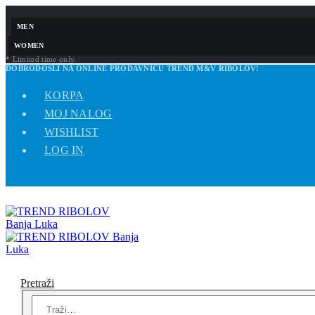
MEN
WOMEN
* Limited time only.
DOBRODOŠLI NA ONLINE PRODAVNICU TREND M&V RIBOLOV!
KORPA
MOJ NALOG
WISHLIST
LOG IN
Pretraži