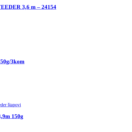
EDER 3,6 m – 24154
150g/3kom
der štapovi
3,9m 150g