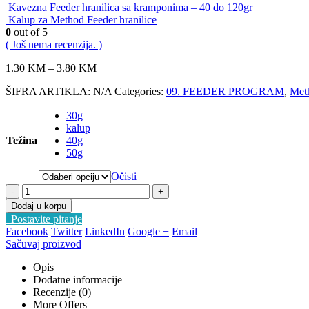
Kavezna Feeder hranilica sa kramponima – 40 do 120gr
Kalup za Method Feeder hranilice
0
out of 5
( Još nema recenzija. )
1.30
KM
–
3.80
KM
ŠIFRA ARTIKLA:
N/A
Categories:
09. FEEDER PROGRAM
,
Meth
30g
kalup
Težina
40g
50g
Očisti
-
+
Dodaj u korpu
Postavite pitanje
Facebook
Twitter
LinkedIn
Google +
Email
Sačuvaj proizvod
Opis
Dodatne informacije
Recenzije (0)
More Offers