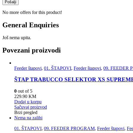
No more offers for this product!
General Enquiries
Još nema upita.
Povezani proizvodi
Feeder štapovi
,
01. ŠTAPOVI
,
Feeder štapovi
,
09. FEEDER
ŠTAP TRABUCCO SELEKTOR XS SUPREME 
0
out of 5
229.90
KM
Dodaj u korpu
Sačuvaj proizvod
Brzi pregled
Nema na zalihi
01. ŠTAPOVI
,
09. FEEDER PROGRAM
,
Feeder štapovi
,
Fee