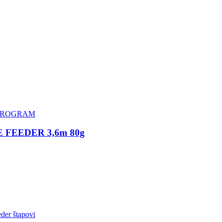
 PROGRAM
FEEDER 3,6m 80g
der štapovi