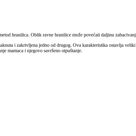
etod hranilica. Oblik ravne hranilice može povećati daljinu zabacivanja
aknuta i zakrivljena jedno od drugog. Ova karakteristika ostavlja veli
vanje mamaca i njegovo savršeno otpuštanje.