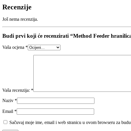
Recenzije
Još nema recenzija.
Budi prvi koji će recenzirati “Method Feeder hranilica
Vaša ocjena
*
Vaša recenzija:
*
Naziv
*
Email
*
Sačuvaj moje ime, email i web stranicu u ovom browseru za budu