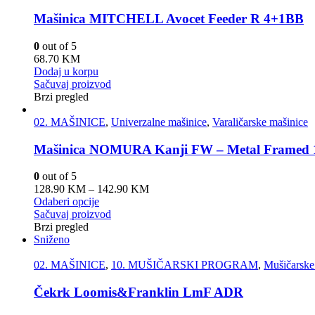
Mašinica MITCHELL Avocet Feeder R 4+1BB
0
out of 5
68.70
KM
Dodaj u korpu
Sačuvaj proizvod
Brzi pregled
02. MAŠINICE
,
Univerzalne mašinice
,
Varaličarske mašinice
Mašinica NOMURA Kanji FW – Metal Framed
0
out of 5
128.90
KM
–
142.90
KM
Odaberi opcije
Sačuvaj proizvod
Brzi pregled
Sniženo
02. MAŠINICE
,
10. MUŠIČARSKI PROGRAM
,
Mušičarske
Čekrk Loomis&Franklin LmF ADR