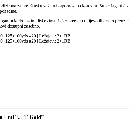
izirana za površinsku zaštitu i otpornost na koroziju. Super lagani diz
pozadine.
laganim karbonskim diskovima. Lako pretvara u lijevo ili desno preuzi
movi dostupni zasebno.
150+125+100yds #20 | Ležajevi: 2+1RB
150+125+100yds #20 | Ležajevi: 2+1RB
klin LmF ULT Gold”