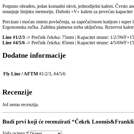
Potpuno obrađen, jedan komadni okvir, jednodijelni kalem. Čvrsto anod
smanjuje linijsku memoriju. Duboki «V» kalem za povećan kapacitet 
Precizan i moćan sistem povlačenja, sa zapečaćenom kutijom i super 
Ergonomska ručka. Zaštitna platnena torba uključena. Rezervni kale
Line #1/2/3 ->
Prečnik čekrka: 75mm | Kapacitet strune: 1/2/3WF+
Line #4/5/6 ->
Prečnik čekrka: 85mm | Kapacitet strune: 4/5/6WF+
Dodatne informacije
Fly Line / AFTM
#1/2/3, #4/5/6
Recenzije
Još nema recenzija.
Budi prvi koji će recenzirati “Čekrk Loomis&Fran
Vaša ocjena
*