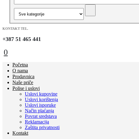
KONTAKT TEL.
+387 51 465 441
0
Početna
O nama
Prodavnica
Naše priče
Polise i uslovi
Uslovi kupovine
Uslovi korištenja
Uslovi isporuke
Način plaćanja
Povrat sredstava
Reklamacija
Zaštita privatnosti
Kontakt