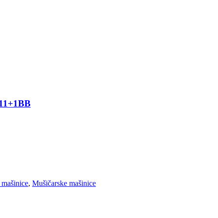
 11+1BB
 mašinice
,
Mušičarske mašinice