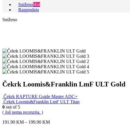
Sniženo
Hot
Rasprodaja
Sniženo
Čekrk Loomis&Franklin LmF ULT Gold
Čekrk RAPTURE Guide Master ADC+
Čekrk Loomis&Franklin LmF ULT Titan
0
out of 5
( Još nema recenzija. )
191.90
KM
–
199.90
KM