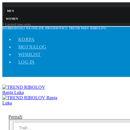
MEN
WOMEN
* Limited time only.
DOBRODOŠLI NA ONLINE PRODAVNICU TREND M&V RIBOLOV!
KORPA
MOJ NALOG
WISHLIST
LOG IN
Pretraži