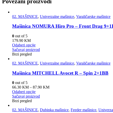
Povezani proizvodi
02. MAŠINICE
,
Univerzalne mašinice
,
Varaličarske mašinice
Mašinica NOMURA Hiro Pro – Front Drag 9+
0
out of 5
179.90
KM
Odaberi opcije
Sačuvaj proizvod
Brzi pregled
02. MAŠINICE
,
Univerzalne mašinice
,
Varaličarske mašinice
Mašinica MITCHELL Avocet R – Spin 2+1BB
0
out of 5
66.30
KM
–
87.90
KM
Odaberi opcije
Sačuvaj proizvod
Brzi pregled
02. MAŠINICE
,
Dubinka mašinice
,
Feeder mašinice
,
Univerza