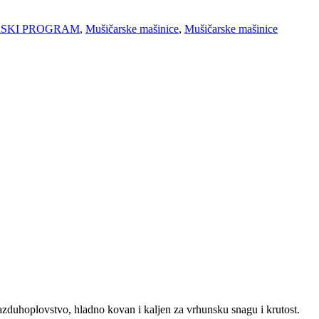
RSKI PROGRAM
,
Mušičarske mašinice
,
Mušičarske mašinice
zduhoplovstvo, hladno kovan i kaljen za vrhunsku snagu i krutost.