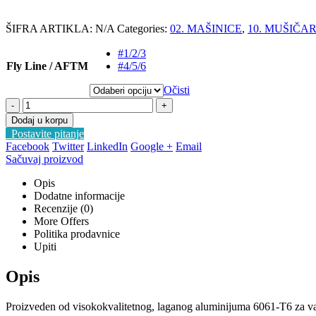
ŠIFRA ARTIKLA:
N/A
Categories:
02. MAŠINICE
,
10. MUŠIČA
#1/2/3
Fly Line / AFTM
#4/5/6
Očisti
-
+
Dodaj u korpu
Postavite pitanje
Facebook
Twitter
LinkedIn
Google +
Email
Sačuvaj proizvod
Opis
Dodatne informacije
Recenzije (0)
More Offers
Politika prodavnice
Upiti
Opis
Proizveden od visokokvalitetnog, laganog aluminijuma 6061-T6 za va