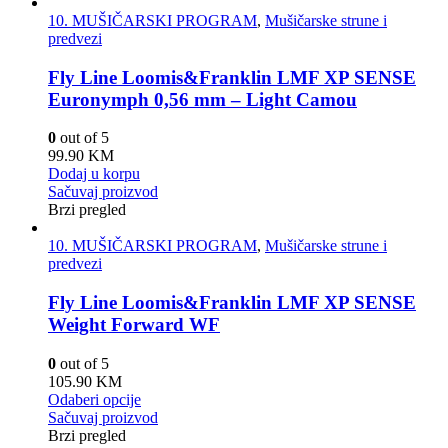
10. MUŠIČARSKI PROGRAM
,
Mušičarske strune i
predvezi
Fly Line Loomis&Franklin LMF XP SENSE
Euronymph 0,56 mm – Light Camou
0
out of 5
99.90
KM
Dodaj u korpu
Sačuvaj proizvod
Brzi pregled
10. MUŠIČARSKI PROGRAM
,
Mušičarske strune i
predvezi
Fly Line Loomis&Franklin LMF XP SENSE
Weight Forward WF
0
out of 5
105.90
KM
Odaberi opcije
Sačuvaj proizvod
Brzi pregled