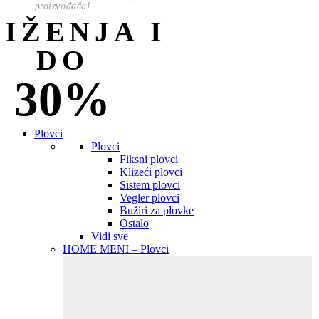
proizvođača!
NIŽENJA I
DO
30%
Plovci
Plovci
Fiksni plovci
Klizeći plovci
Sistem plovci
Vegler plovci
Bužiri za plovke
Ostalo
Vidi sve
HOME MENI – Plovci