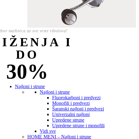
izbor mašinica za sve vrste ribolova!
NIŽENJA I
DO
30%
Najloni i strune
Najloni i strune
Fluorokarboni i predvezi
Monofili i predvezi
Šaranski najloni i predvezi
Univerzalni najloni
Upredene strune
Upredene strune i monofili
Vidi sve
HOME MENI – Najloni i strune