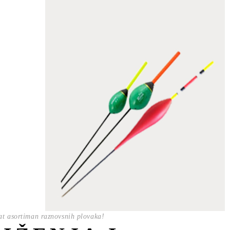
t asortiman raznovsnih plovaka!