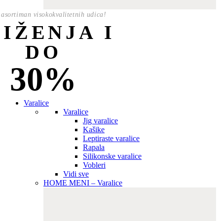
asortiman visokokvalitetnih udica!
NIŽENJA I
DO
30%
Varalice
Varalice
Jig varalice
Kašike
Leptiraste varalice
Rapala
Silikonske varalice
Vobleri
Vidi sve
HOME MENI – Varalice