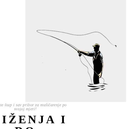
te štap i sav pribor za mušičarenje po
svojoj mjeri!
NIŽENJA I