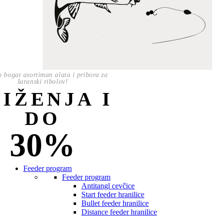
o bogat asortiman alata i pribora za
šaranski ribolov!
NIŽENJA I
DO
30%
Feeder program
Feeder program
Antitangl cevčice
Start feeder hranilice
Bullet feeder hranilice
Distance feeder hranilice