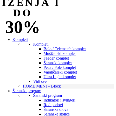
NIŽENJA I
DO
30%
Kompleti
Kompleti
Bolo / Telematch komplet
Mušičarski komplet
Feeder komplet
Šaranski komplet
Peca / Pole komplet
Varaličarski komplet
Ultra Light komplet
Vidi sve
HOME MENI – Block
Šaranski program
Šaranski program
Indikatori i svingeri
Rod podovi
Šaranska olova
Šaranske stolice