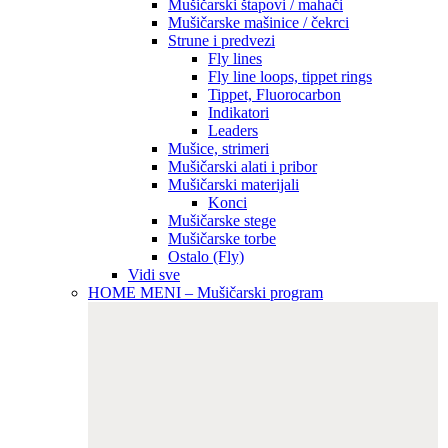
Mušičarski štapovi / mahači
Mušičarske mašinice / čekrci
Strune i predvezi
Fly lines
Fly line loops, tippet rings
Tippet, Fluorocarbon
Indikatori
Leaders
Mušice, strimeri
Mušičarski alati i pribor
Mušičarski materijali
Konci
Mušičarske stege
Mušičarske torbe
Ostalo (Fly)
Vidi sve
HOME MENI – Mušičarski program