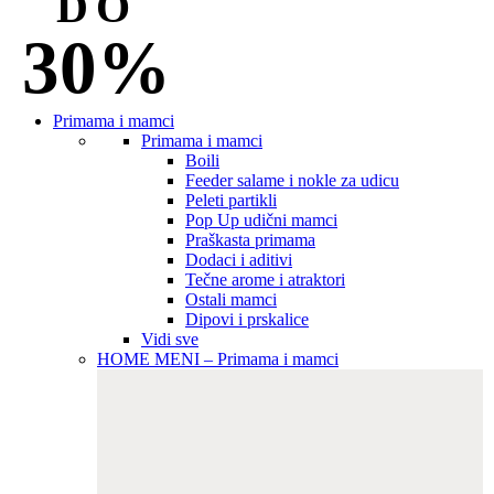
DO
30%
Primama i mamci
Primama i mamci
Boili
Feeder salame i nokle za udicu
Peleti partikli
Pop Up udični mamci
Praškasta primama
Dodaci i aditivi
Tečne arome i atraktori
Ostali mamci
Dipovi i prskalice
Vidi sve
HOME MENI – Primama i mamci