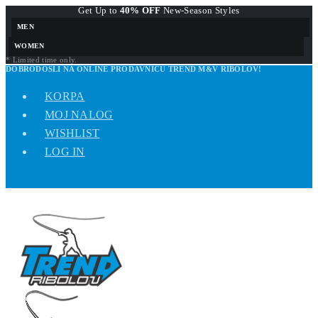
Get Up to
40% OFF
New-Season Styles
MEN
WOMEN
* Limited time only.
DOBRODOŠLI NA ONLINE PRODAVNICU TREND M&V RIBOLOV!
KORPA
MOJ NALOG
WISHLIST
LOG IN