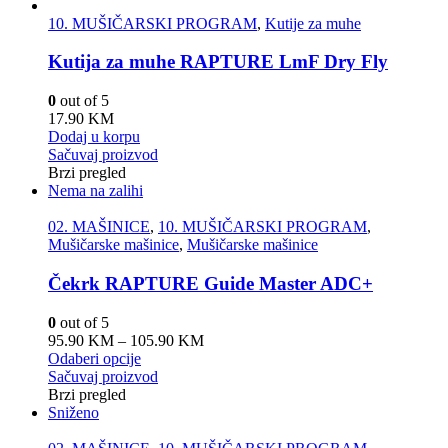
10. MUŠIČARSKI PROGRAM
,
Kutije za muhe
Kutija za muhe RAPTURE LmF Dry Fly
0
out of 5
17.90
KM
Dodaj u korpu
Sačuvaj proizvod
Brzi pregled
Nema na zalihi
02. MAŠINICE
,
10. MUŠIČARSKI PROGRAM
,
Mušičarske mašinice
,
Mušičarske mašinice
Čekrk RAPTURE Guide Master ADC+
0
out of 5
95.90
KM
–
105.90
KM
Odaberi opcije
Sačuvaj proizvod
Brzi pregled
Sniženo