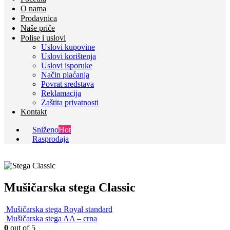
O nama
Prodavnica
Naše priče
Polise i uslovi
Uslovi kupovine
Uslovi korištenja
Uslovi isporuke
Način plaćanja
Povrat sredstava
Reklamacija
Zaštita privatnosti
Kontakt
Sniženo
Hot
Rasprodaja
Mušičarska stega Classic
Mušičarska stega Royal standard
Mušičarska stega AA – crna
0
out of 5