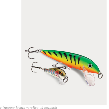
or izuzetno lovnih varalica od poznatih