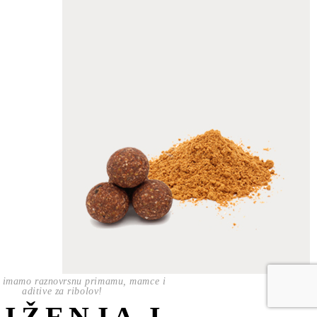
 imamo raznovrsnu primamu, mamce i
aditive za ribolov!
NIŽENJA I