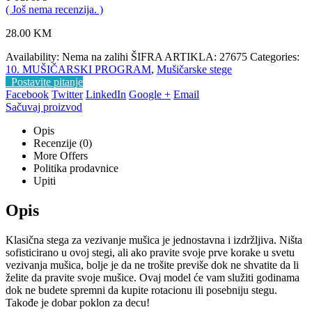
( Još nema recenzija. )
28.00
KM
Availability:
Nema na zalihi
ŠIFRA ARTIKLA:
27675
Categories:
10. MUŠIČARSKI PROGRAM
,
Mušičarske stege
Postavite pitanje
Facebook
Twitter
LinkedIn
Google +
Email
Sačuvaj proizvod
Opis
Recenzije (0)
More Offers
Politika prodavnice
Upiti
Opis
Klasična stega za vezivanje mušica je jednostavna i izdržljiva. Ništa
sofisticirano u ovoj stegi, ali ako pravite svoje prve korake u svetu
vezivanja mušica, bolje je da ne trošite previše dok ne shvatite da li
želite da pravite svoje mušice. Ovaj model će vam služiti godinama
dok ne budete spremni da kupite rotacionu ili posebniju stegu.
Takođe je dobar poklon za decu!