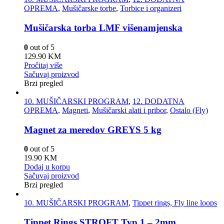
OPREMA
,
Mušičarske torbe
,
Torbice i organizeri
Mušičarska torba LMF višenamjenska
0
out of 5
129.90
KM
Pročitaj više
Sačuvaj proizvod
Brzi pregled
10. MUŠIČARSKI PROGRAM
,
12. DODATNA
OPREMA
,
Magneti
,
Mušičarski alati i pribor
,
Ostalo (Fly)
Magnet za meredov GREYS 5 kg
0
out of 5
19.90
KM
Dodaj u korpu
Sačuvaj proizvod
Brzi pregled
10. MUŠIČARSKI PROGRAM
,
Tippet rings, Fly line loops
Tippet Rings STROFT Typ 1 – 2mm