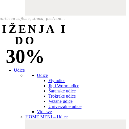
ortiman najlona, struna, predveza...
NIŽENJA I
DO
30%
Udice
Udice
Fly udice
Jig i Worm udice
Šaranske udice
Trokrake udice
Vezane udice
Univerzalne udice
Vidi sve
HOME MENI – Udice