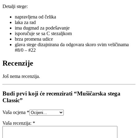
Detalji stege:
napravljena od čelika
laka za rad
ima dugmad za podešavanje
isporučuje se sa C stezaljkom
brza promena udice
glava stege dizajnirana da odgovara skoro svim veličinama
#8/0 – #22
Recenzije
Još nema recenzija.
Budi prvi koji će recenzirati “Mušičarska stega
Classic”
Vaša ocjena
*
Vaša recenzija:
*