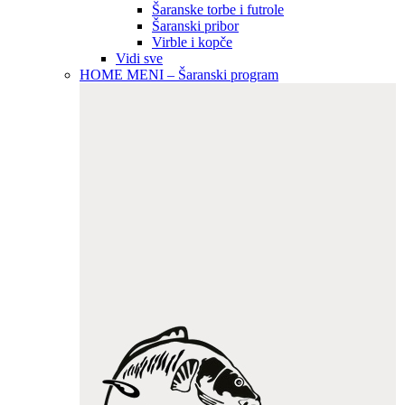
Šaranske torbe i futrole
Šaranski pribor
Virble i kopče
Vidi sve
HOME MENI – Šaranski program