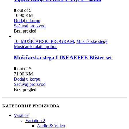
0
out of 5
10.90
KM
Dodaj u korpu
Sačuvaj proizvod
Brzi pregled
10. MUŠIČARSKI PROGRAM
,
Mušičarske stege
,
Mušičarski alati i pribor
Mušičarska stega LINEAEFFE Blister set
0
out of 5
71.90
KM
Dodaj u korpu
Sačuvaj proizvod
Brzi pregled
KATEGORIJE PROIZVODA
Varalice
Variation 2
Audio & Video