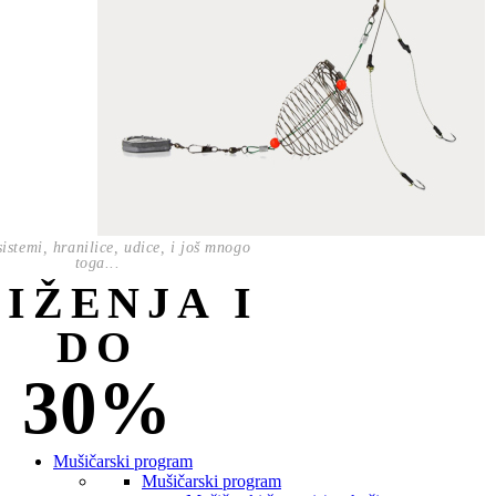
istemi, hranilice, udice, i još mnogo
toga...
NIŽENJA I
DO
30%
Mušičarski program
Mušičarski program