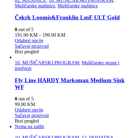
02. MAŠINICE
,
10. MUŠIČARSKI PROGRAM
,
Mušičarske mašinice
,
Mušičarske mašinice
Čekrk Loomis&Franklin LmF ULT Gold
0
out of 5
191.90
KM
–
199.90
KM
Odaberi opcije
Sačuvaj proizvod
Brzi pregled
10. MUŠIČARSKI PROGRAM
,
Mušičarske strune i
predvezi
Fly Line HARDY Marksman Medium Sink
WF
0
out of 5
99.00
KM
Odaberi opcije
Sačuvaj proizvod
Brzi pregled
Nema na zalihi
10. MUŠIČARSKI PROGRAM
,
12. DODATNA