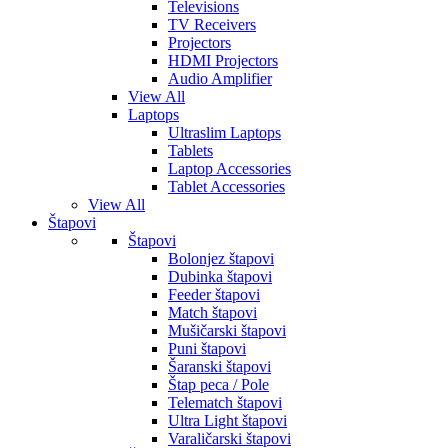
Televisions
TV Receivers
Projectors
HDMI Projectors
Audio Amplifier
View All
Laptops
Ultraslim Laptops
Tablets
Laptop Accessories
Tablet Accessories
View All
Štapovi
Štapovi
Bolonjez štapovi
Dubinka štapovi
Feeder štapovi
Match štapovi
Mušičarski štapovi
Puni štapovi
Šaranski štapovi
Štap peca / Pole
Telematch štapovi
Ultra Light štapovi
Varaličarski štapovi