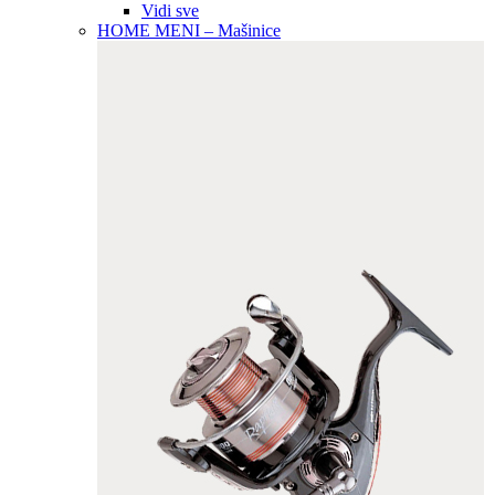
Vidi sve
HOME MENI – Mašinice