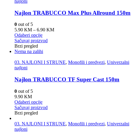
najloni
Najlon TRABUCCO Max Plus Allround 150m
0
out of 5
5.90
KM
–
6.90
KM
Odaberi opcije
Sačuvaj proizvod
Brzi pregled
Nema na zalihi
03. NAJLONI I STRUNE
,
Monofili i predvezi
,
Univerzalni
najloni
Najlon TRABUCCO TF Super Cast 150m
0
out of 5
9.90
KM
Odaberi opcije
Sačuvaj proizvod
Brzi pregled
03. NAJLONI I STRUNE
,
Monofili i predvezi
,
Univerzalni
najloni