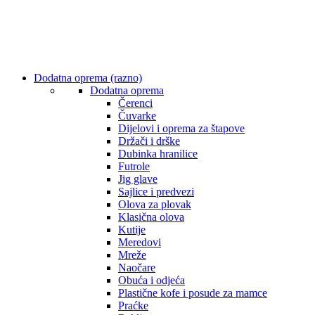
Dodatna oprema (razno)
Dodatna oprema
Čerenci
Čuvarke
Dijelovi i oprema za štapove
Držači i drške
Dubinka hranilice
Futrole
Jig glave
Sajlice i predvezi
Olova za plovak
Klasična olova
Kutije
Meredovi
Mreže
Naočare
Obuća i odjeća
Plastične kofe i posude za mamce
Praćke