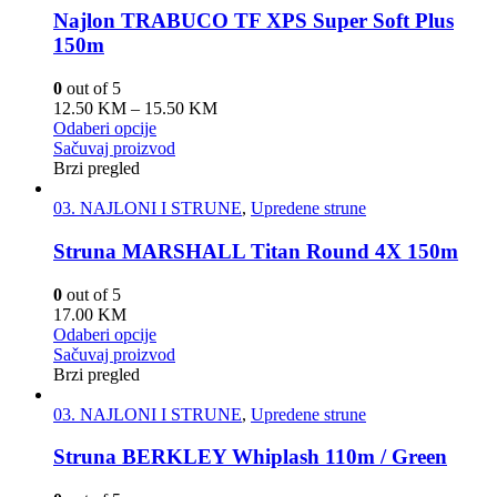
Najlon TRABUCO TF XPS Super Soft Plus
150m
0
out of 5
12.50
KM
–
15.50
KM
Odaberi opcije
Sačuvaj proizvod
Brzi pregled
03. NAJLONI I STRUNE
,
Upredene strune
Struna MARSHALL Titan Round 4X 150m
0
out of 5
17.00
KM
Odaberi opcije
Sačuvaj proizvod
Brzi pregled
03. NAJLONI I STRUNE
,
Upredene strune
Struna BERKLEY Whiplash 110m / Green