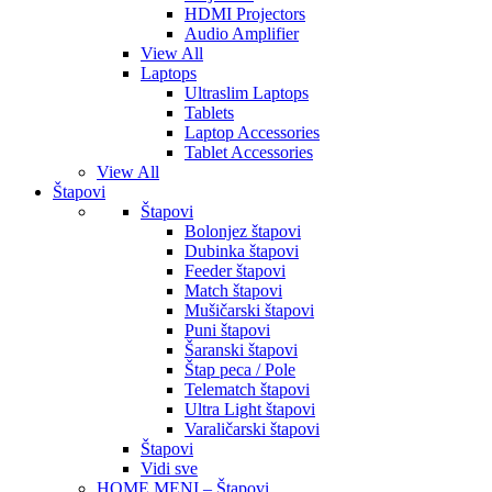
HDMI Projectors
Audio Amplifier
View All
Laptops
Ultraslim Laptops
Tablets
Laptop Accessories
Tablet Accessories
View All
Štapovi
Štapovi
Bolonjez štapovi
Dubinka štapovi
Feeder štapovi
Match štapovi
Mušičarski štapovi
Puni štapovi
Šaranski štapovi
Štap peca / Pole
Telematch štapovi
Ultra Light štapovi
Varaličarski štapovi
Štapovi
Vidi sve
HOME MENI – Štapovi