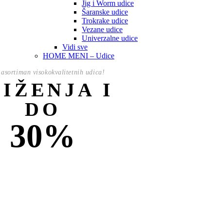
Jig i Worm udice
Šaranske udice
Trokrake udice
Vezane udice
Univerzalne udice
Vidi sve
HOME MENI – Udice
asortiman visokokvalitetnih udica!
NIŽENJA I
DO
30%