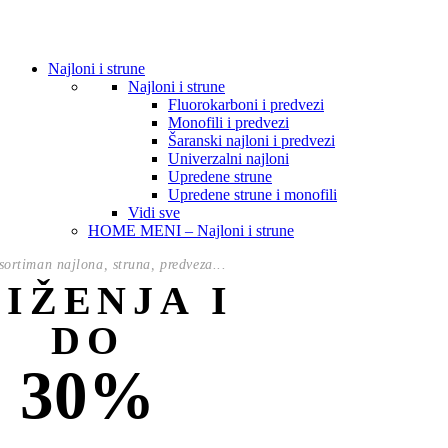
Najloni i strune
Najloni i strune
Fluorokarboni i predvezi
Monofili i predvezi
Šaranski najloni i predvezi
Univerzalni najloni
Upredene strune
Upredene strune i monofili
Vidi sve
HOME MENI – Najloni i strune
ortiman najlona, struna, predveza...
NIŽENJA I
DO
30%