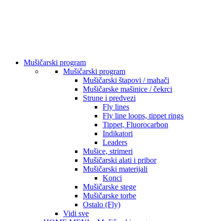
Mušičarski program
Mušičarski program
Mušičarski štapovi / mahači
Mušičarske mašinice / čekrci
Strune i predvezi
Fly lines
Fly line loops, tippet rings
Tippet, Fluorocarbon
Indikatori
Leaders
Mušice, strimeri
Mušičarski alati i pribor
Mušičarski materijali
Konci
Mušičarske stege
Mušičarske torbe
Ostalo (Fly)
Vidi sve