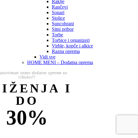
Raklje
Rančevi
Sonari
Stolice
Suncobrani
Sitni pribor
Torbe
Torbice i organizeri
Virble, kopče i alkice
Razna oprema
Vidi sve
HOME MENI – Dodatna oprema
asortiman razne dodatne opreme za
ribolov!!
NIŽENJA I
DO
30%