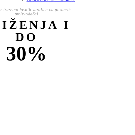
or izuzetno lovnih varalica od poznatih
proizvođača!
NIŽENJA I
DO
30%