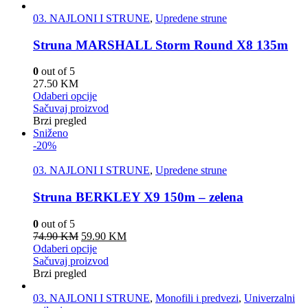
03. NAJLONI I STRUNE
,
Upredene strune
Struna MARSHALL Storm Round X8 135m
0
out of 5
27.50
KM
Odaberi opcije
Sačuvaj proizvod
Brzi pregled
Sniženo
-20%
03. NAJLONI I STRUNE
,
Upredene strune
Struna BERKLEY X9 150m – zelena
0
out of 5
74.90
KM
59.90
KM
Odaberi opcije
Sačuvaj proizvod
Brzi pregled
03. NAJLONI I STRUNE
,
Monofili i predvezi
,
Univerzalni