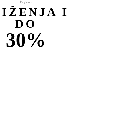
toga...
NIŽENJA I
DO
30%