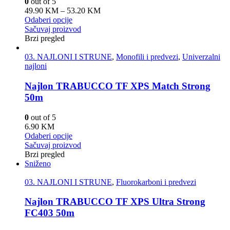
0
out of 5
49.90
KM
–
53.20
KM
Odaberi opcije
Sačuvaj proizvod
Brzi pregled
03. NAJLONI I STRUNE
,
Monofili i predvezi
,
Univerzalni
najloni
Najlon TRABUCCO TF XPS Match Strong
50m
0
out of 5
6.90
KM
Odaberi opcije
Sačuvaj proizvod
Brzi pregled
Sniženo
03. NAJLONI I STRUNE
,
Fluorokarboni i predvezi
Najlon TRABUCCO TF XPS Ultra Strong
FC403 50m