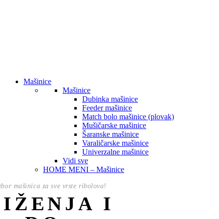
Mašinice
Mašinice
Dubinka mašinice
Feeder mašinice
Match bolo mašinice (plovak)
Mušičarske mašinice
Šaranske mašinice
Varaličarske mašinice
Univerzalne mašinice
Vidi sve
HOME MENI – Mašinice
izbor mašinica za sve vrste ribolova!
NIŽENJA I