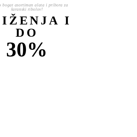
o bogat asortiman alata i pribora za
šaranski ribolov!
NIŽENJA I
DO
30%