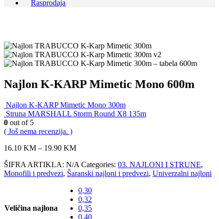
Rasprodaja
Najlon K-KARP Mimetic Mono 600m
Najlon K-KARP Mimetic Mono 300m
Struna MARSHALL Storm Round X8 135m
0
out of 5
( Još nema recenzija. )
16.10
KM
–
19.90
KM
ŠIFRA ARTIKLA:
N/A
Categories:
03. NAJLONI I STRUNE
,
Monofili i predvezi
,
Šaranski najloni i predvezi
,
Univerzalni najloni
0,30
0,32
Veličina najlona
0,35
0,40