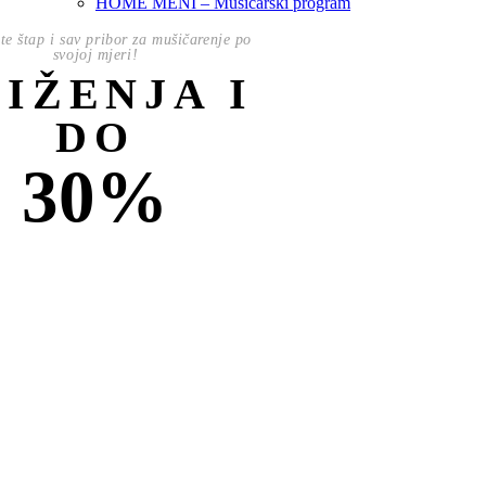
HOME MENI – Mušičarski program
te štap i sav pribor za mušičarenje po
svojoj mjeri!
NIŽENJA I
DO
30%