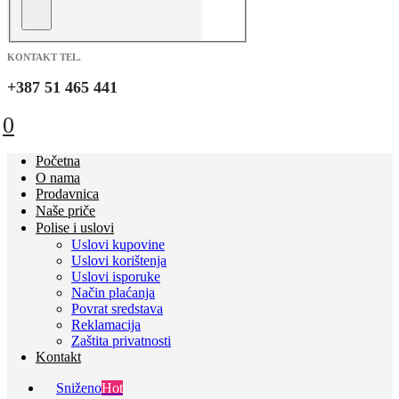
KONTAKT TEL.
+387 51 465 441
0
Početna
O nama
Prodavnica
Naše priče
Polise i uslovi
Uslovi kupovine
Uslovi korištenja
Uslovi isporuke
Način plaćanja
Povrat sredstava
Reklamacija
Zaštita privatnosti
Kontakt
Sniženo
Hot