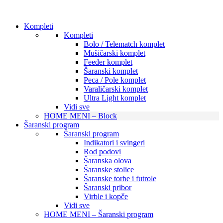
Kompleti
Kompleti
Bolo / Telematch komplet
Mušičarski komplet
Feeder komplet
Šaranski komplet
Peca / Pole komplet
Varaličarski komplet
Ultra Light komplet
Vidi sve
HOME MENI – Block
Šaranski program
Šaranski program
Indikatori i svingeri
Rod podovi
Šaranska olova
Šaranske stolice
Šaranske torbe i futrole
Šaranski pribor
Virble i kopče
Vidi sve
HOME MENI – Šaranski program