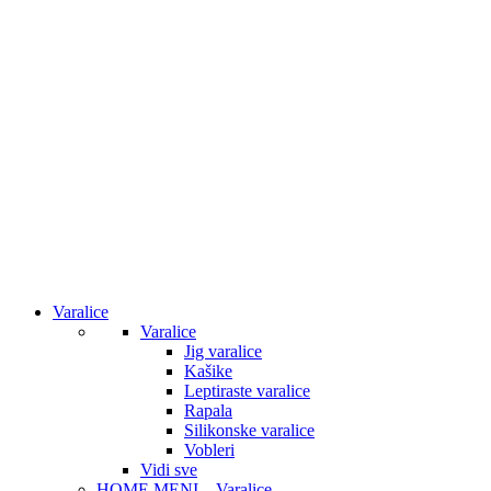
Varalice
Varalice
Jig varalice
Kašike
Leptiraste varalice
Rapala
Silikonske varalice
Vobleri
Vidi sve
HOME MENI – Varalice