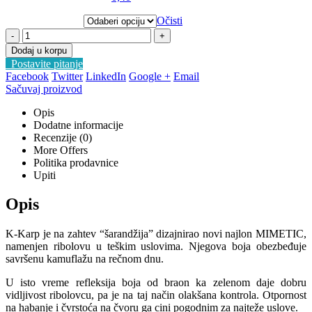
Očisti
-
+
Dodaj u korpu
Postavite pitanje
Facebook
Twitter
LinkedIn
Google +
Email
Sačuvaj proizvod
Opis
Dodatne informacije
Recenzije (0)
More Offers
Politika prodavnice
Upiti
Opis
K-Karp je na zahtev “šarandžija” dizajnirao novi najlon MIMETIC,
namenjen ribolovu u teškim uslovima. Njegova boja obezbeđuje
savršenu kamuflažu na rečnom dnu.
U isto vreme refleksija boja od braon ka zelenom daje dobru
vidljivost ribolovcu, pa je na taj način olakšana kontrola. Otpornost
na habanje i čvrstoća na čvoru ga cini pogodnim za najteže uslove.