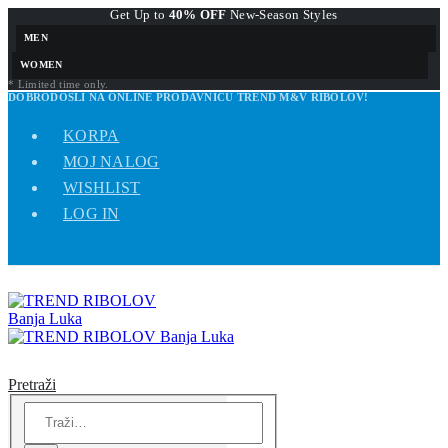
Get Up to
40% OFF
New-Season Styles
MEN
WOMEN
* Limited time only.
DOBRODOŠLI NA ONLINE PRODAVNICU TREND M&V RIBOLOV!
KORPA
MOJ NALOG
WISHLIST
LOG IN
Pretraži