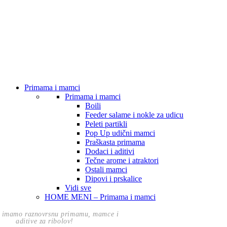
Primama i mamci
Primama i mamci
Boili
Feeder salame i nokle za udicu
Peleti partikli
Pop Up udični mamci
Praškasta primama
Dodaci i aditivi
Tečne arome i atraktori
Ostali mamci
Dipovi i prskalice
Vidi sve
HOME MENI – Primama i mamci
 imamo raznovrsnu primamu, mamce i
aditive za ribolov!