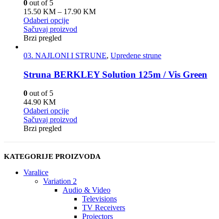
0
out of 5
15.50
KM
–
17.90
KM
Odaberi opcije
Sačuvaj proizvod
Brzi pregled
03. NAJLONI I STRUNE
,
Upredene strune
Struna BERKLEY Solution 125m / Vis Green
0
out of 5
44.90
KM
Odaberi opcije
Sačuvaj proizvod
Brzi pregled
KATEGORIJE PROIZVODA
Varalice
Variation 2
Audio & Video
Televisions
TV Receivers
Projectors