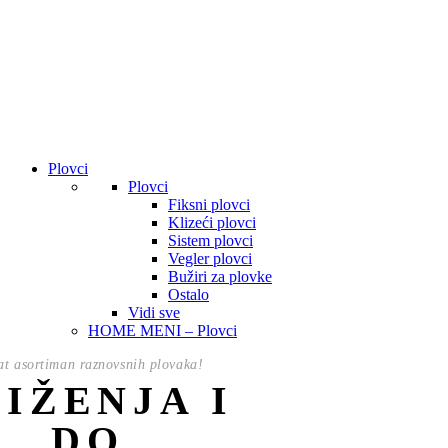
Plovci
Plovci
Fiksni plovci
Klizeći plovci
Sistem plovci
Vegler plovci
Bužiri za plovke
Ostalo
Vidi sve
HOME MENI – Plovci
t asortiman raznovsnih plovaka!
NIŽENJA I
DO