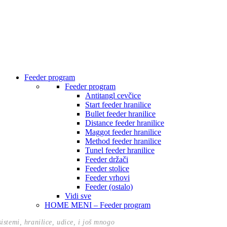
Feeder program
Feeder program
Antitangl cevčice
Start feeder hranilice
Bullet feeder hranilice
Distance feeder hranilice
Maggot feeder hranilice
Method feeder hranilice
Tunel feeder hranilice
Feeder držači
Feeder stolice
Feeder vrhovi
Feeder (ostalo)
Vidi sve
HOME MENI – Feeder program
istemi, hranilice, udice, i još mnogo