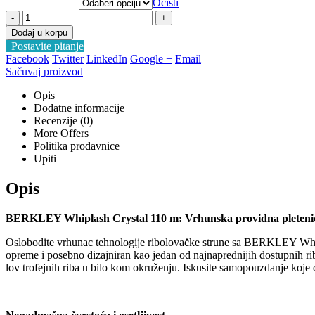
Očisti
-
+
Dodaj u korpu
Postavite pitanje
Facebook
Twitter
LinkedIn
Google +
Email
Sačuvaj proizvod
Opis
Dodatne informacije
Recenzije (0)
More Offers
Politika prodavnice
Upiti
Opis
BERKLEY Whiplash Crystal 110 m: Vrhunska providna pletenic
Oslobodite vrhunac tehnologije ribolovačke strune sa BERKLEY Whipl
opreme i posebno dizajniran kao jedan od najnaprednijih dostupnih ri
lov trofejnih riba u bilo kom okruženju. Iskusite samopouzdanje koje d