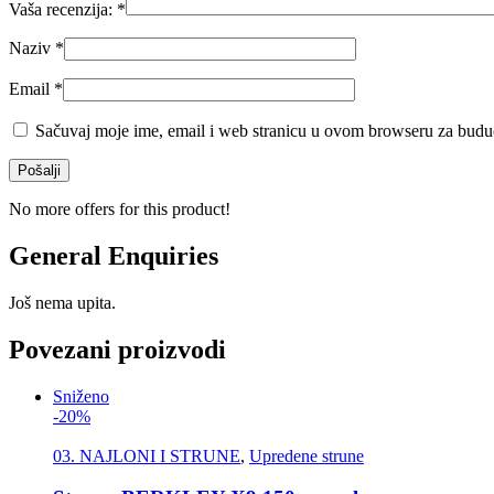
Vaša recenzija:
*
Naziv
*
Email
*
Sačuvaj moje ime, email i web stranicu u ovom browseru za budu
No more offers for this product!
General Enquiries
Još nema upita.
Povezani proizvodi
Sniženo
-20%
03. NAJLONI I STRUNE
,
Upredene strune