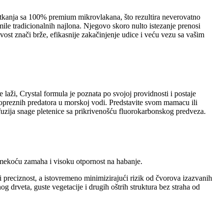
g tkanja sa 100% premium mikrovlakana, što rezultira neverovatno
ile tradicionalnih najlona. Njegovo skoro nulto istezanje prenosi
ivost znači brže, efikasnije zakačinjenje udice i veću vezu sa vašim
laži, Crystal formula je poznata po svojoj providnosti i postaje
 opreznih predatora u morskoj vodi. Predstavite svom mamacu ili
fuzija snage pletenice sa prikrivenošću fluorokarbonskog predveza.
 mekoću zamaha i visoku otpornost na habanje.
i preciznost, a istovremeno minimizirajući rizik od čvorova izazvanih
 drveta, guste vegetacije i drugih oštrih struktura bez straha od