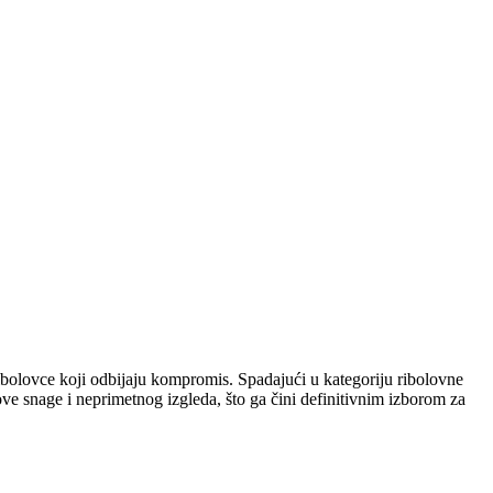
lovce koji odbijaju kompromis. Spadajući u kategoriju ribolovne
e snage i neprimetnog izgleda, što ga čini definitivnim izborom za