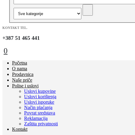
KONTAKT TEL.
+387 51 465 441
0
Početna
O nama
Prodavnica
Naše priče
Polise i uslovi
Uslovi kupovine
Uslovi korištenja
Uslovi isporuke
Način plaćanja
Povrat sredstava
Reklamacija
Zaštita privatnosti
Kontakt