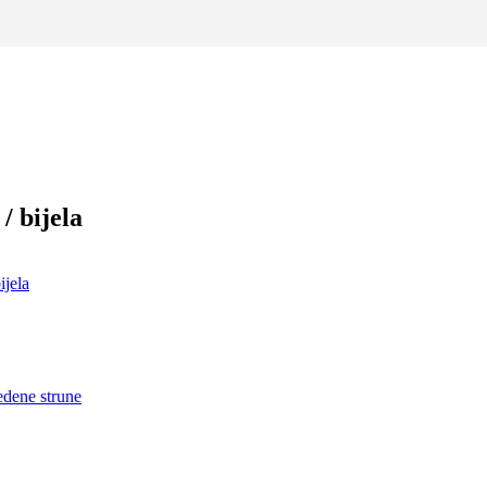
 bijela
jela
dene strune