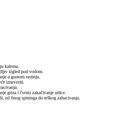
agu kalema.
idljiv izgled pod vodom.
nje u gustom rastinju.
́e izneveriti.
bacivanja.
nje griza i čvrsto zakačivanje udice.
di, od finog spininga do teškog zabacivanja.