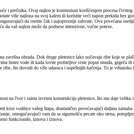
će i prečnika. Ovaj najlon je konstruisan korišćenjem procesa čvrsto
e više najlona na svoj kalem ili koristite veći napon prekida bez gom
 osiguravajući da osetite čak i najopreznije zahvate. Ova povećana osetlj
́u da vaš najlon može da podnese intenzivne, vučne poteze.
a završna obrada. Dok druge pletenice lako uočavaju ribe koje se plaše 
a bistre vode ili kada lovite probirljive vrste poput smuđa, grgeča ili
 ribe, što dovodi do više udaraca i uspešnijih kačenja. To je vrhunska 
st na čvor i zaista izvrsnu konstrukciju pletenice, što mu daje veliku
eti kroz vodilice vašeg štapa, dramatično povećavajući daljinu zamaha 
nje, omogućavajući vam da sa sigurnošću pecate oko stena, potopljenog
rno funkcioniše, iznova i iznova.