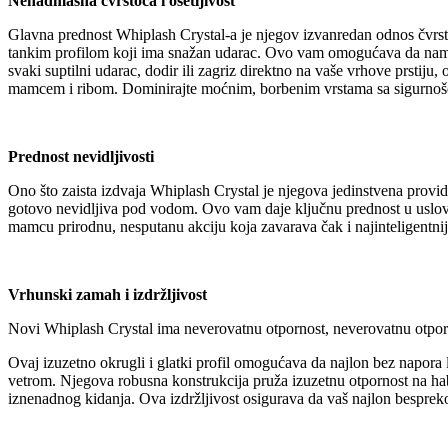
Nenadmašna čvrstoća i osetljivost
Glavna prednost Whiplash Crystal-a je njegov izvanredan odnos čvrsto
tankim profilom koji ima snažan udarac. Ovo vam omogućava da namotat
svaki suptilni udarac, dodir ili zagriz direktno na vaše vrhove prstiju,
mamcem i ribom. Dominirajte moćnim, borbenim vrstama sa sigurnošc
Prednost nevidljivosti
Ono što zaista izdvaja Whiplash Crystal je njegova jedinstvena providn
gotovo nevidljiva pod vodom. Ovo vam daje ključnu prednost u uslovim
mamcu prirodnu, nesputanu akciju koja zavarava čak i najinteligentnije
Vrhunski zamah i izdržljivost
Novi Whiplash Crystal ima neverovatnu otpornost, neverovatnu otporno
Ovaj izuzetno okrugli i glatki profil omogućava da najlon bez napora l
vetrom. Njegova robusna konstrukcija pruža izuzetnu otpornost na haba
iznenadnog kidanja. Ova izdržljivost osigurava da vaš najlon bespreko