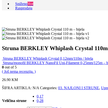
Sniženo
Hot
Rasprodaja
Struna BERKLEY Whiplash Crystal 110m /
Struna BERKLEY Whiplash Crystal 0,12mm/110m / bijela
Struna/monofil BERKLEY NanoFil Uni-Filament 0,25mm/125m – bi
0
out of 5
( Još nema recenzija. )
26.90
KM
ŠIFRA ARTIKLA:
N/A
Categories:
03. NAJLONI I STRUNE
,
Upre
0,17
Veličina strune
0,28