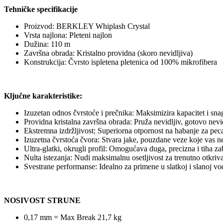
Tehničke specifikacije
Proizvod: BERKLEY Whiplash Crystal
Vrsta najlona: Pleteni najlon
Dužina: 110 m
Završna obrada: Kristalno providna (skoro nevidljiva)
Konstrukcija: Čvrsto ispletena pletenica od 100% mikrofibera
Ključne karakteristike:
Izuzetan odnos čvrstoće i prečnika: Maksimizira kapacitet i sn
Providna kristalna završna obrada: Pruža nevidljiv, gotovo nev
Ekstremna izdržljivost: Superiorna otpornost na habanje za peca
Izuzetna čvrstoća čvora: Stvara jake, pouzdane veze koje vas nec
Ultra-glatki, okrugli profil: Omogućava duga, precizna i tiha za
Nulta istezanja: Nudi maksimalnu osetljivost za trenutno otkriva
Svestrane performanse: Idealno za primene u slatkoj i slanoj vo
NOSIVOST STRUNE
0,17 mm = Max Break 21,7 kg