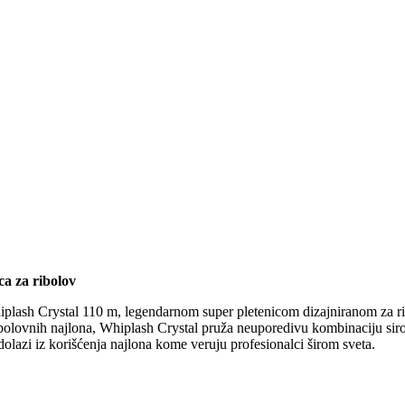
a za ribolov
ash Crystal 110 m, legendarnom super pletenicom dizajniranom za ribo
bolovnih najlona, Whiplash Crystal pruža neuporedivu kombinaciju sirov
olazi iz korišćenja najlona kome veruju profesionalci širom sveta.