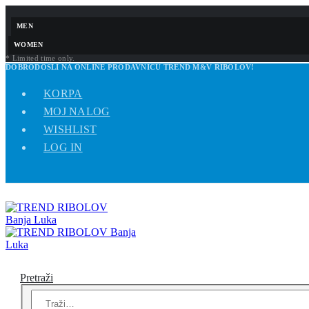
MEN
WOMEN
* Limited time only.
DOBRODOŠLI NA ONLINE PRODAVNICU TREND M&V RIBOLOV!
KORPA
MOJ NALOG
WISHLIST
LOG IN
Pretraži