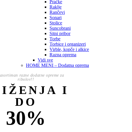
Praćke
Raklje
Rančevi
Sonari
Stolice
Suncobrani
Sitni pribor
Torbe
Torbice i organizeri
Virble, kopče i alkice
Razna oprema
Vidi sve
HOME MENI – Dodatna oprema
asortiman razne dodatne opreme za
ribolov!!
NIŽENJA I
DO
30%