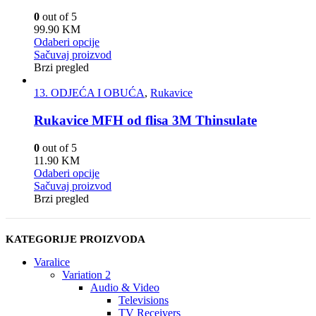
0
out of 5
99.90
KM
Odaberi opcije
Sačuvaj proizvod
Brzi pregled
13. ODJEĆA I OBUĆA
,
Rukavice
Rukavice MFH od flisa 3M Thinsulate
0
out of 5
11.90
KM
Odaberi opcije
Sačuvaj proizvod
Brzi pregled
KATEGORIJE PROIZVODA
Varalice
Variation 2
Audio & Video
Televisions
TV Receivers