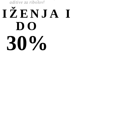
aditive za ribolov!
NIŽENJA I
DO
30%