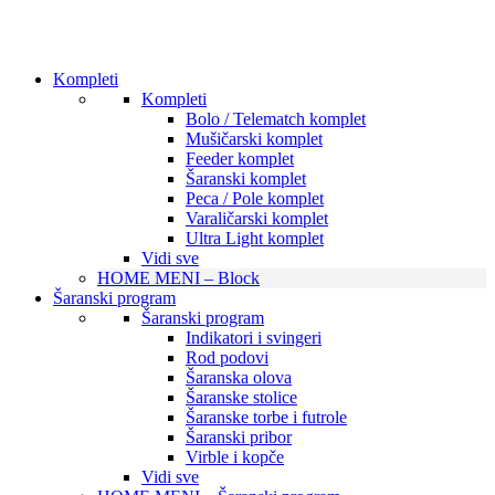
Kompleti
Kompleti
Bolo / Telematch komplet
Mušičarski komplet
Feeder komplet
Šaranski komplet
Peca / Pole komplet
Varaličarski komplet
Ultra Light komplet
Vidi sve
HOME MENI – Block
Šaranski program
Šaranski program
Indikatori i svingeri
Rod podovi
Šaranska olova
Šaranske stolice
Šaranske torbe i futrole
Šaranski pribor
Virble i kopče
Vidi sve