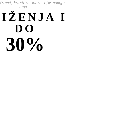
istemi, hranilice, udice, i još mnogo
toga...
NIŽENJA I
DO
30%