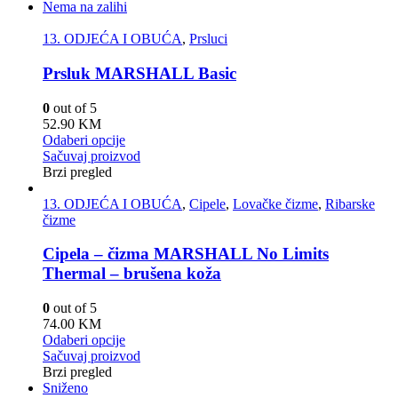
Nema na zalihi
13. ODJEĆA I OBUĆA
,
Prsluci
Prsluk MARSHALL Basic
0
out of 5
52.90
KM
Odaberi opcije
Sačuvaj proizvod
Brzi pregled
13. ODJEĆA I OBUĆA
,
Cipele
,
Lovačke čizme
,
Ribarske
čizme
Cipela – čizma MARSHALL No Limits
Thermal – brušena koža
0
out of 5
74.00
KM
Odaberi opcije
Sačuvaj proizvod
Brzi pregled
Sniženo