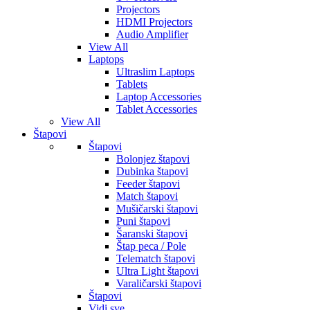
Projectors
HDMI Projectors
Audio Amplifier
View All
Laptops
Ultraslim Laptops
Tablets
Laptop Accessories
Tablet Accessories
View All
Štapovi
Štapovi
Bolonjez štapovi
Dubinka štapovi
Feeder štapovi
Match štapovi
Mušičarski štapovi
Puni štapovi
Šaranski štapovi
Štap peca / Pole
Telematch štapovi
Ultra Light štapovi
Varaličarski štapovi
Štapovi
Vidi sve