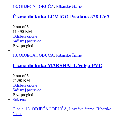
13. ODJEĆA I OBUĆA
,
Ribarske čizme
Čizma do kuka LEMIGO Prodano 826 EVA
0
out of 5
119.90
KM
Odaberi opcije
Sačuvaj proizvod
Brzi pregled
13. ODJEĆA I OBUĆA
,
Ribarske čizme
Čizma do kuka MARSHALL Volga PVC
0
out of 5
71.90
KM
Odaberi opcije
Sačuvaj proizvod
Brzi pregled
Sniženo
Cipele
,
13. ODJEĆA I OBUĆA
,
Lovačke čizme
,
Ribarske
čizme