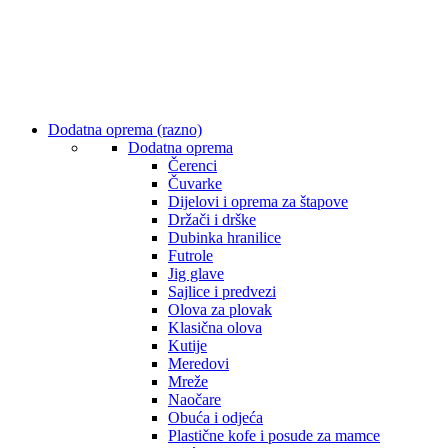
Dodatna oprema (razno)
Dodatna oprema
Čerenci
Čuvarke
Dijelovi i oprema za štapove
Držači i drške
Dubinka hranilice
Futrole
Jig glave
Sajlice i predvezi
Olova za plovak
Klasična olova
Kutije
Meredovi
Mreže
Naočare
Obuća i odjeća
Plastične kofe i posude za mamce