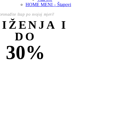
HOME MENI – Štapovi
oronađite štap po svojoj mjeri!
NIŽENJA I
DO
30%