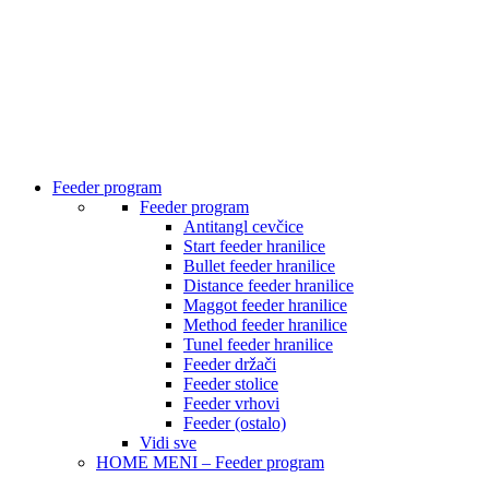
Feeder program
Feeder program
Antitangl cevčice
Start feeder hranilice
Bullet feeder hranilice
Distance feeder hranilice
Maggot feeder hranilice
Method feeder hranilice
Tunel feeder hranilice
Feeder držači
Feeder stolice
Feeder vrhovi
Feeder (ostalo)
Vidi sve
HOME MENI – Feeder program