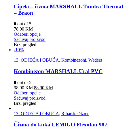
Cipela – čizma MARSHALL Tundra Thermal
– Braon
0
out of 5
78.00
KM
Odaberi opcije
Sačuvaj proizvod
Brzi pregled
-10%
13. ODJEĆA I OBUĆA
,
Kombinezoni
,
Waders
Kombinezon MARSHALL Ural PVC
0
out of 5
98.90
KM
88.90
KM
Odaberi opcije
Sačuvaj proizvod
Brzi pregled
13. ODJEĆA I OBUĆA
,
Ribarske čizme
Čizma do kuka LEMIGO Flexotan 987