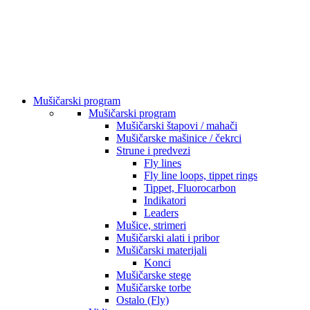
Mušičarski program
Mušičarski program
Mušičarski štapovi / mahači
Mušičarske mašinice / čekrci
Strune i predvezi
Fly lines
Fly line loops, tippet rings
Tippet, Fluorocarbon
Indikatori
Leaders
Mušice, strimeri
Mušičarski alati i pribor
Mušičarski materijali
Konci
Mušičarske stege
Mušičarske torbe
Ostalo (Fly)