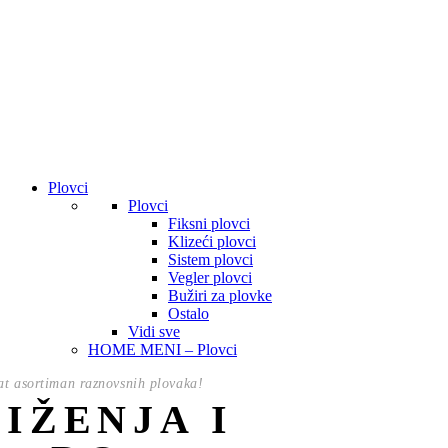
Plovci
Plovci
Fiksni plovci
Klizeći plovci
Sistem plovci
Vegler plovci
Bužiri za plovke
Ostalo
Vidi sve
HOME MENI – Plovci
t asortiman raznovsnih plovaka!
NIŽENJA I