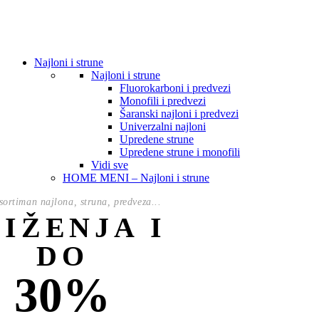
Najloni i strune
Najloni i strune
Fluorokarboni i predvezi
Monofili i predvezi
Šaranski najloni i predvezi
Univerzalni najloni
Upredene strune
Upredene strune i monofili
Vidi sve
HOME MENI – Najloni i strune
ortiman najlona, struna, predveza...
NIŽENJA I
DO
30%