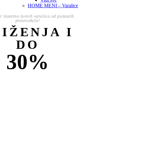
HOME MENI – Varalice
or izuzetno lovnih varalica od poznatih
proizvođača!
NIŽENJA I
DO
30%