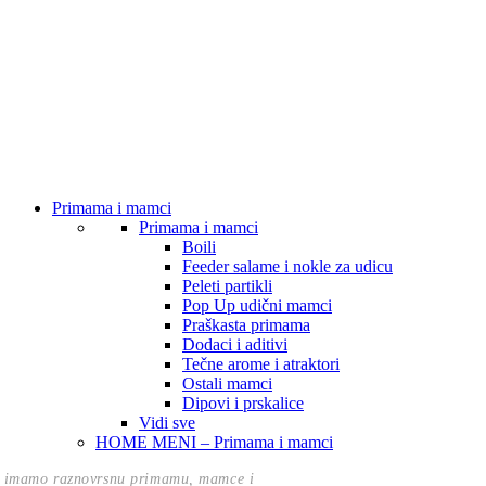
Primama i mamci
Primama i mamci
Boili
Feeder salame i nokle za udicu
Peleti partikli
Pop Up udični mamci
Praškasta primama
Dodaci i aditivi
Tečne arome i atraktori
Ostali mamci
Dipovi i prskalice
Vidi sve
HOME MENI – Primama i mamci
 imamo raznovrsnu primamu, mamce i