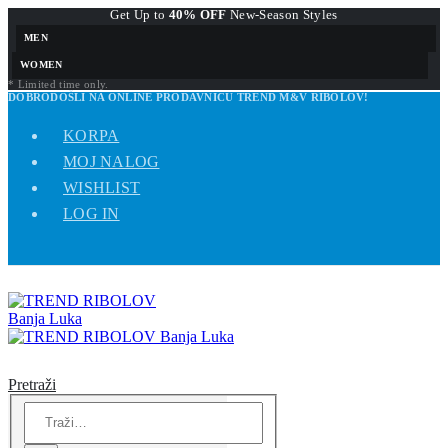
Get Up to
40% OFF
New-Season Styles
MEN
WOMEN
* Limited time only.
DOBRODOŠLI NA ONLINE PRODAVNICU TREND M&V RIBOLOV!
KORPA
MOJ NALOG
WISHLIST
LOG IN
Pretraži