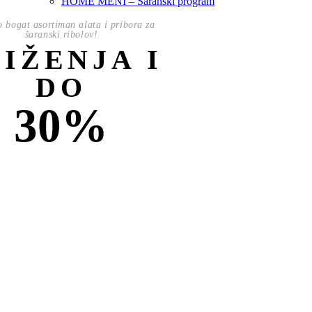
HOME MENI – Šaranski program
o bogat asortiman alata i pribora za
šaranski ribolov!
NIŽENJA I
DO
30%