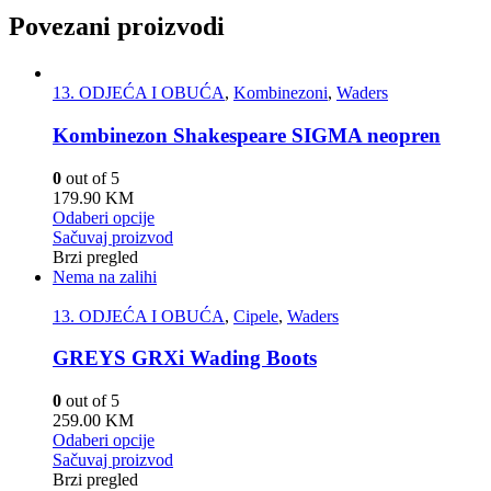
Povezani proizvodi
13. ODJEĆA I OBUĆA
,
Kombinezoni
,
Waders
Kombinezon Shakespeare SIGMA neopren
0
out of 5
179.90
KM
Odaberi opcije
Sačuvaj proizvod
Brzi pregled
Nema na zalihi
13. ODJEĆA I OBUĆA
,
Cipele
,
Waders
GREYS GRXi Wading Boots
0
out of 5
259.00
KM
Odaberi opcije
Sačuvaj proizvod
Brzi pregled