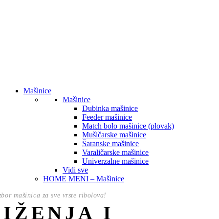
Mašinice
Mašinice
Dubinka mašinice
Feeder mašinice
Match bolo mašinice (plovak)
Mušičarske mašinice
Šaranske mašinice
Varaličarske mašinice
Univerzalne mašinice
Vidi sve
HOME MENI – Mašinice
izbor mašinica za sve vrste ribolova!
NIŽENJA I