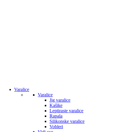
Varalice
Varalice
Jig varalice
Kašike
Leptiraste varalice
Rapala
Silikonske varalice
Vobleri
Vidi sve