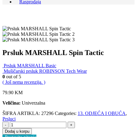
Rasprodaja
Prsluk MARSHALL Spin Tactic
Prsluk MARSHALL Basic
Mušičarski prsluk ROBINSON Tech Wear
0
out of 5
( Još nema recenzija. )
79.90
KM
Veličina:
Univerzalna
ŠIFRA ARTIKLA:
27296
Categories:
13. ODJEĆA I OBUĆA
,
Prsluci
-
+
Dodaj u korpu