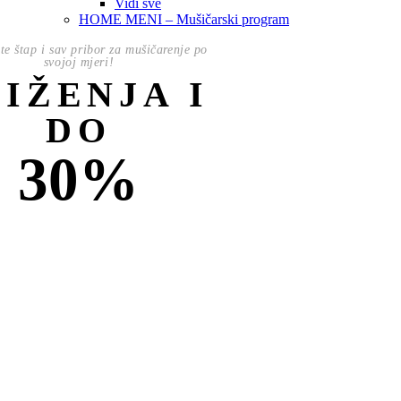
Vidi sve
HOME MENI – Mušičarski program
te štap i sav pribor za mušičarenje po
svojoj mjeri!
NIŽENJA I
DO
30%