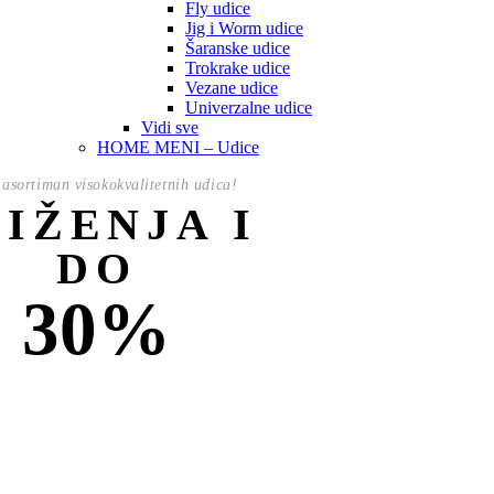
Fly udice
Jig i Worm udice
Šaranske udice
Trokrake udice
Vezane udice
Univerzalne udice
Vidi sve
HOME MENI – Udice
asortiman visokokvalitetnih udica!
NIŽENJA I
DO
30%