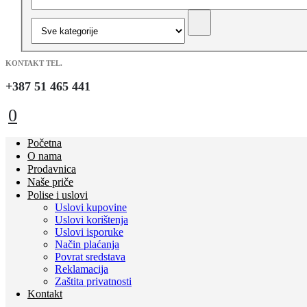
KONTAKT TEL.
+387 51 465 441
0
Početna
O nama
Prodavnica
Naše priče
Polise i uslovi
Uslovi kupovine
Uslovi korištenja
Uslovi isporuke
Način plaćanja
Povrat sredstava
Reklamacija
Zaštita privatnosti
Kontakt