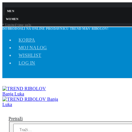
MEN
WOMEN
* Limited time only.
DOBRODOŠLI NA ONLINE PRODAVNICU TREND M&V RIBOLOV!
KORPA
MOJ NALOG
WISHLIST
LOG IN
Pretraži