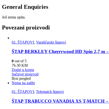
General Enquiries
Još nema upita.
Povezani proizvodi
01. ŠTAPOVI
,
Varaličarski štapovi
ŠTAP BERKLEY Cherrywood HD Spin 2,7 m –
0
out of 5
76.30
KM
Dodaj u korpu
Sačuvaj proizvod
Brzi pregled
Nema na zalihi
01. ŠTAPOVI
,
Telematch štapovi
ŠTAP TRABUCCO VANADIA XS T-MATCH – 