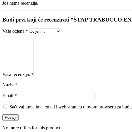
Još nema recenzija.
Budi prvi koji će recenzirati “ŠTAP TRABUCC
Vaša ocjena
*
Vaša recenzija:
*
Naziv
*
Email
*
Sačuvaj moje ime, email i web stranicu u ovom browseru za budu
No more offers for this product!