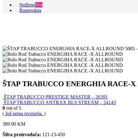
Sniženo
Hot
Rasprodaja
ŠTAP TRABUCCO ENERGHIA RACE-X 
ŠTAP TRABUCCO PRESTIGE MASTER – 26391
ŠTAP TRABUCCO ANTRAX BLS STREAM – 24143
0
out of 5
( Još nema recenzija. )
389.90
KM
Šifra proizvođača:
121-13-450