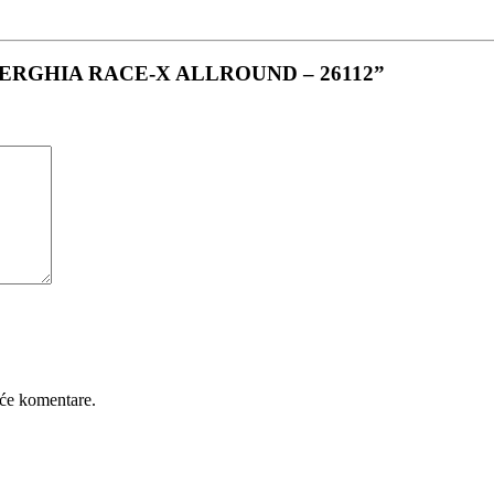
O ENERGHIA RACE-X ALLROUND – 26112”
će komentare.