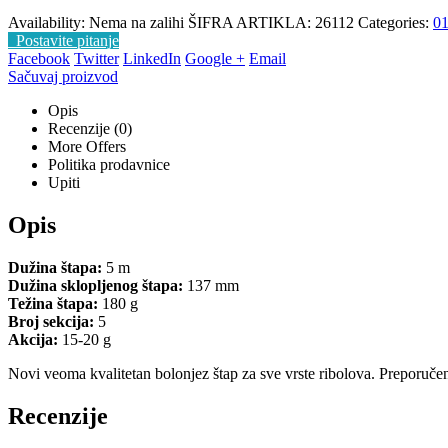
Availability:
Nema na zalihi
ŠIFRA ARTIKLA:
26112
Categories:
0
Postavite pitanje
Facebook
Twitter
LinkedIn
Google +
Email
Sačuvaj proizvod
Opis
Recenzije (0)
More Offers
Politika prodavnice
Upiti
Opis
Dužina štapa:
5 m
Dužina sklopljenog štapa:
137 mm
Težina štapa:
180 g
Broj sekcija:
5
Akcija:
15-20 g
Novi veoma kvalitetan bolonjez štap za sve vrste ribolova. Preporuč
Recenzije