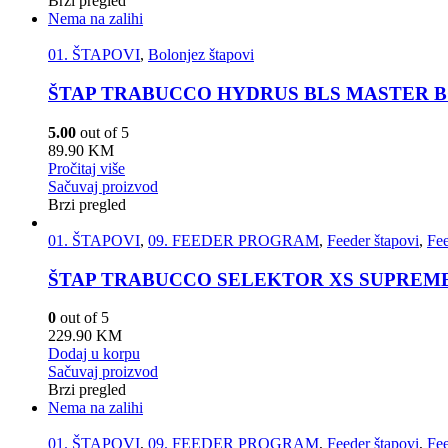
Brzi pregled
Nema na zalihi
01. ŠTAPOVI
,
Bolonjez štapovi
ŠTAP TRABUCCO HYDRUS BLS MASTER BO
5.00
out of 5
89.90
KM
Pročitaj više
Sačuvaj proizvod
Brzi pregled
01. ŠTAPOVI
,
09. FEEDER PROGRAM
,
Feeder štapovi
,
Fee
ŠTAP TRABUCCO SELEKTOR XS SUPREME 
0
out of 5
229.90
KM
Dodaj u korpu
Sačuvaj proizvod
Brzi pregled
Nema na zalihi
01. ŠTAPOVI
,
09. FEEDER PROGRAM
,
Feeder štapovi
,
Fee