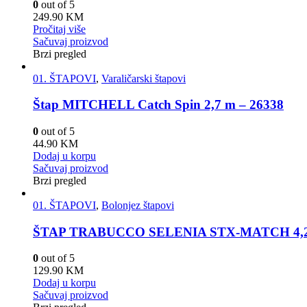
0
out of 5
249.90
KM
Pročitaj više
Sačuvaj proizvod
Brzi pregled
01. ŠTAPOVI
,
Varaličarski štapovi
Štap MITCHELL Catch Spin 2,7 m – 26338
0
out of 5
44.90
KM
Dodaj u korpu
Sačuvaj proizvod
Brzi pregled
01. ŠTAPOVI
,
Bolonjez štapovi
ŠTAP TRABUCCO SELENIA STX-MATCH 4,2 
0
out of 5
129.90
KM
Dodaj u korpu
Sačuvaj proizvod