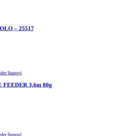
LO – 25517
der štapovi
FEEDER 3,6m 80g
der štapovi