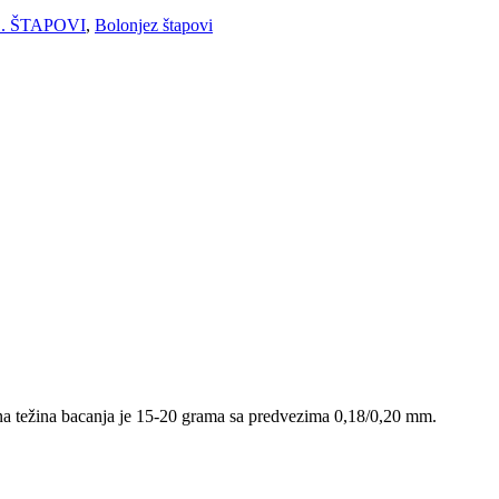
1. ŠTAPOVI
,
Bolonjez štapovi
ena težina bacanja je 15-20 grama sa predvezima 0,18/0,20 mm.