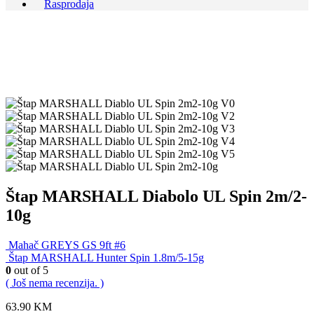
Rasprodaja
Štap MARSHALL Diabolo UL Spin 2m/2-
10g
Mahač GREYS GS 9ft #6
Štap MARSHALL Hunter Spin 1.8m/5-15g
0
out of 5
( Još nema recenzija. )
63.90
KM