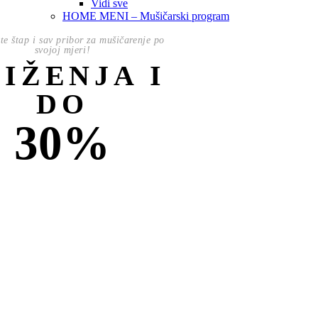
Vidi sve
HOME MENI – Mušičarski program
te štap i sav pribor za mušičarenje po
svojoj mjeri!
NIŽENJA I
DO
30%