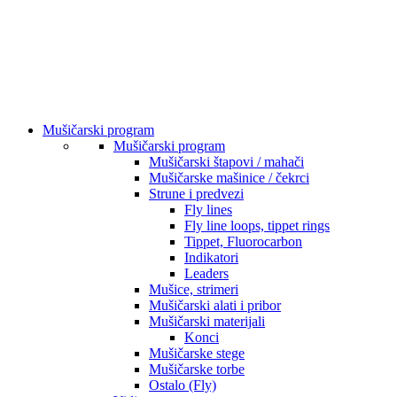
Mušičarski program
Mušičarski program
Mušičarski štapovi / mahači
Mušičarske mašinice / čekrci
Strune i predvezi
Fly lines
Fly line loops, tippet rings
Tippet, Fluorocarbon
Indikatori
Leaders
Mušice, strimeri
Mušičarski alati i pribor
Mušičarski materijali
Konci
Mušičarske stege
Mušičarske torbe
Ostalo (Fly)