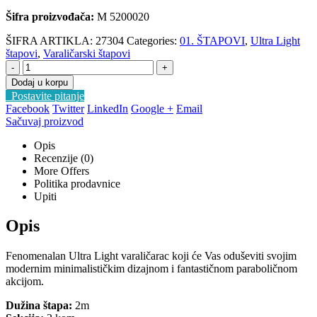
Šifra proizvođača:
M 5200020
ŠIFRA ARTIKLA:
27304
Categories:
01. ŠTAPOVI
,
Ultra Light
štapovi
,
Varaličarski štapovi
-
+
Dodaj u korpu
Postavite pitanje
Facebook
Twitter
LinkedIn
Google +
Email
Sačuvaj proizvod
Opis
Recenzije (0)
More Offers
Politika prodavnice
Upiti
Opis
Fenomenalan Ultra Light varaličarac koji će Vas oduševiti svojim
modernim minimalističkim dizajnom i fantastičnom paraboličnom
akcijom.
Dužina štapa:
2m