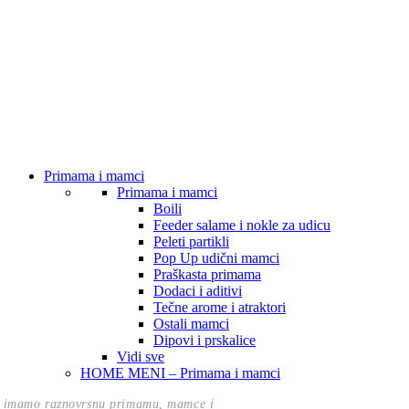
Primama i mamci
Primama i mamci
Boili
Feeder salame i nokle za udicu
Peleti partikli
Pop Up udični mamci
Praškasta primama
Dodaci i aditivi
Tečne arome i atraktori
Ostali mamci
Dipovi i prskalice
Vidi sve
HOME MENI – Primama i mamci
 imamo raznovrsnu primamu, mamce i