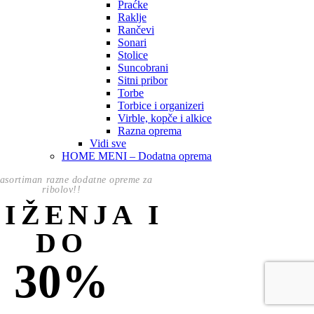
Praćke
Raklje
Rančevi
Sonari
Stolice
Suncobrani
Sitni pribor
Torbe
Torbice i organizeri
Virble, kopče i alkice
Razna oprema
Vidi sve
HOME MENI – Dodatna oprema
asortiman razne dodatne opreme za
ribolov!!
NIŽENJA I
DO
30%