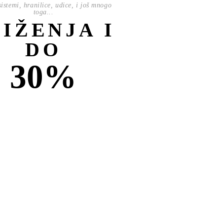
istemi, hranilice, udice, i još mnogo
toga...
NIŽENJA I
DO
30%