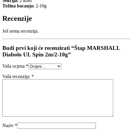
Sekcija:
2 kom
Težina bacanja:
2-10g
Recenzije
Još nema recenzija.
Budi prvi koji će recenzirati “Štap MARSHALL
Diabolo UL Spin 2m/2-10g”
Vaša ocjena
*
Vaša recenzija:
*
Naziv
*