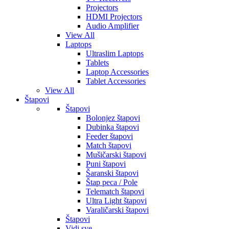
Projectors
HDMI Projectors
Audio Amplifier
View All
Laptops
Ultraslim Laptops
Tablets
Laptop Accessories
Tablet Accessories
View All
Štapovi
Štapovi
Bolonjez štapovi
Dubinka štapovi
Feeder štapovi
Match štapovi
Mušičarski štapovi
Puni štapovi
Šaranski štapovi
Štap peca / Pole
Telematch štapovi
Ultra Light štapovi
Varaličarski štapovi
Štapovi
Vidi sve