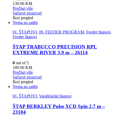
139.90
KM
Pročitaj više
Sačuvaj proizvod
Brzi pregled
Nema na zalihi
01. ŠTAPOVI
,
09. FEEDER PROGRAM
,
Feeder štapovi
,
Feeder štapovi
ŠTAP TRABUCCO PRECISION RPL
EXTREME RIVER 3,9 m – 26114
0
out of 5
189.90
KM
Pročitaj više
Sačuvaj proizvod
Brzi pregled
Nema na zalihi
01. ŠTAPOVI
,
Varaličarski štapovi
ŠTAP BERKLEY Pulse XCD Spin 2,7 m –
23104