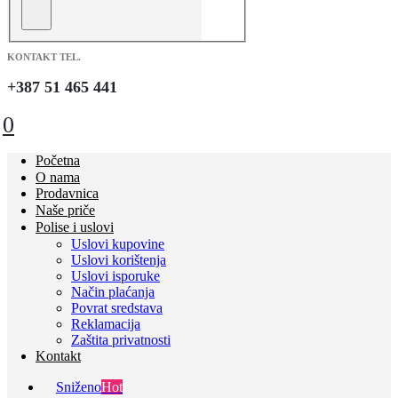
KONTAKT TEL.
+387 51 465 441
0
Početna
O nama
Prodavnica
Naše priče
Polise i uslovi
Uslovi kupovine
Uslovi korištenja
Uslovi isporuke
Način plaćanja
Povrat sredstava
Reklamacija
Zaštita privatnosti
Kontakt
Sniženo
Hot