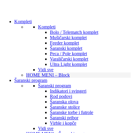
Kompleti
Kompleti
Bolo / Telematch komplet
Mušičarski komplet
Feeder komplet
Šaranski komplet
Peca / Pole komplet
Varaličarski komplet
Ultra Light komplet
Vidi sve
HOME MENI – Block
Šaranski program
Šaranski program
Indikatori i svingeri
Rod podovi
Šaranska olova
Šaranske stolice
Šaranske torbe i futrole
Šaranski pribor
Virble i kopče
Vidi sve