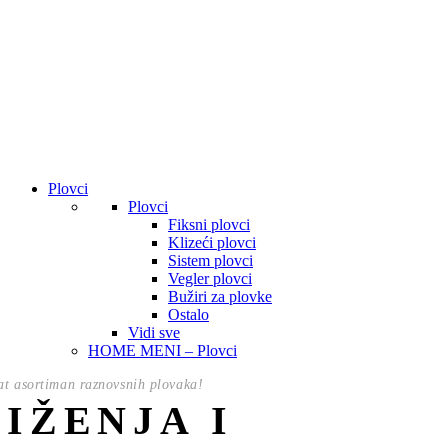
Plovci
Plovci
Fiksni plovci
Klizeći plovci
Sistem plovci
Vegler plovci
Bužiri za plovke
Ostalo
Vidi sve
HOME MENI – Plovci
t asortiman raznovsnih plovaka!
NIŽENJA I