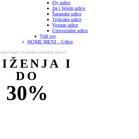
Fly udice
Jig i Worm udice
Šaranske udice
Trokrake udice
Vezane udice
Univerzalne udice
Vidi sve
HOME MENI – Udice
asortiman visokokvalitetnih udica!
NIŽENJA I
DO
30%