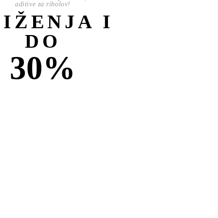
aditive za ribolov!
NIŽENJA I
DO
30%