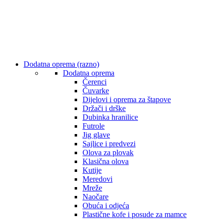
Dodatna oprema (razno)
Dodatna oprema
Čerenci
Čuvarke
Dijelovi i oprema za štapove
Držači i drške
Dubinka hranilice
Futrole
Jig glave
Sajlice i predvezi
Olova za plovak
Klasična olova
Kutije
Meredovi
Mreže
Naočare
Obuća i odjeća
Plastične kofe i posude za mamce