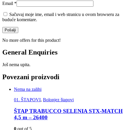
Email
*
Sačuvaj moje ime, email i web stranicu u ovom browseru za
buduće komentare.
No more offers for this product!
General Enquiries
Još nema upita.
Povezani proizvodi
Nema na zalihi
01. ŠTAPOVI
,
Bolonjez štapovi
ŠTAP TRABUCCO SELENIA STX-MATCH
4,5 m – 26400
0
out of 5