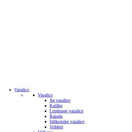
Varalice
Varalice
Jig varalice
Kašike
Leptiraste varalice
Rapala
Silikonske varalice
Vobleri