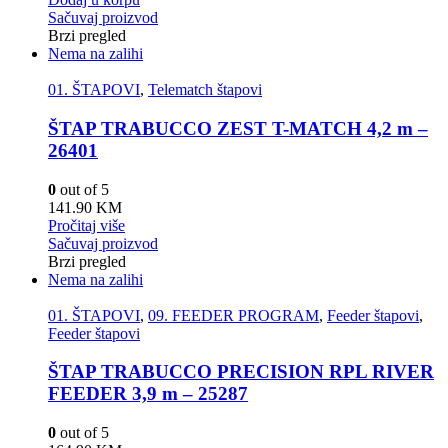
Sačuvaj proizvod
Brzi pregled
Nema na zalihi
01. ŠTAPOVI
,
Telematch štapovi
ŠTAP TRABUCCO ZEST T-MATCH 4,2 m –
26401
0
out of 5
141.90
KM
Pročitaj više
Sačuvaj proizvod
Brzi pregled
Nema na zalihi
01. ŠTAPOVI
,
09. FEEDER PROGRAM
,
Feeder štapovi
,
Feeder štapovi
ŠTAP TRABUCCO PRECISION RPL RIVER
FEEDER 3,9 m – 25287
0
out of 5