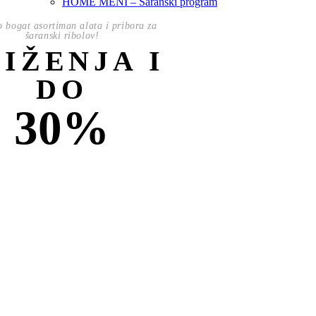
HOME MENI – Šaranski program
o bogat asortiman alata i pribora za
šaranski ribolov!
NIŽENJA I
DO
30%