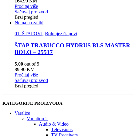
164.90
KM
Pročitaj više
Sačuvaj proizvod
Brzi pregled
Nema na zalihi
01. ŠTAPOVI
,
Bolonjez štapovi
ŠTAP TRABUCCO HYDRUS BLS MASTER
BOLO – 25517
5.00
out of 5
89.90
KM
Pročitaj više
Sačuvaj proizvod
Brzi pregled
KATEGORIJE PROIZVODA
Varalice
Variation 2
Audio & Video
Televisions
TV Receivers