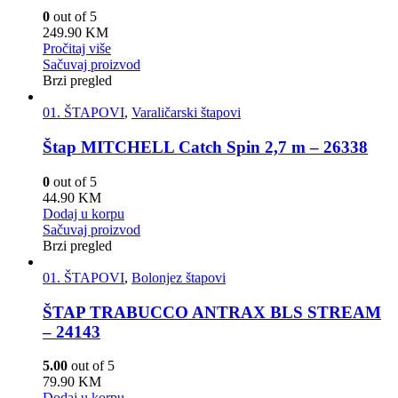
0
out of 5
249.90
KM
Pročitaj više
Sačuvaj proizvod
Brzi pregled
01. ŠTAPOVI
,
Varaličarski štapovi
Štap MITCHELL Catch Spin 2,7 m – 26338
0
out of 5
44.90
KM
Dodaj u korpu
Sačuvaj proizvod
Brzi pregled
01. ŠTAPOVI
,
Bolonjez štapovi
ŠTAP TRABUCCO ANTRAX BLS STREAM
– 24143
5.00
out of 5
79.90
KM
Dodaj u korpu