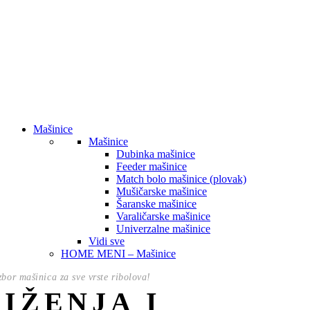
Mašinice
Mašinice
Dubinka mašinice
Feeder mašinice
Match bolo mašinice (plovak)
Mušičarske mašinice
Šaranske mašinice
Varaličarske mašinice
Univerzalne mašinice
Vidi sve
HOME MENI – Mašinice
izbor mašinica za sve vrste ribolova!
NIŽENJA I