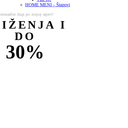
HOME MENI – Štapovi
oronađite štap po svojoj mjeri!
NIŽENJA I
DO
30%