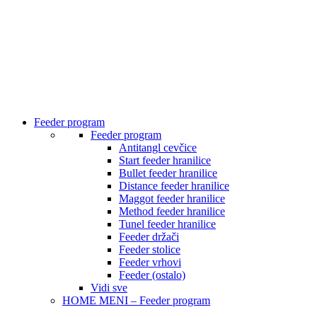
Feeder program
Feeder program
Antitangl cevčice
Start feeder hranilice
Bullet feeder hranilice
Distance feeder hranilice
Maggot feeder hranilice
Method feeder hranilice
Tunel feeder hranilice
Feeder držači
Feeder stolice
Feeder vrhovi
Feeder (ostalo)
Vidi sve
HOME MENI – Feeder program