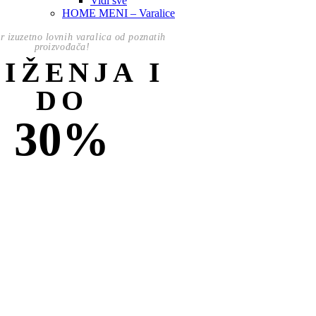
Vidi sve
HOME MENI – Varalice
or izuzetno lovnih varalica od poznatih
proizvođača!
NIŽENJA I
DO
30%