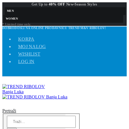
Get Up to
40% OFF
New-Season Styles
MEN
WOMEN
* Limited time only.
DOBRODOŠLI NA ONLINE PRODAVNICU TREND M&V RIBOLOV!
KORPA
MOJ NALOG
WISHLIST
LOG IN
Pretraži