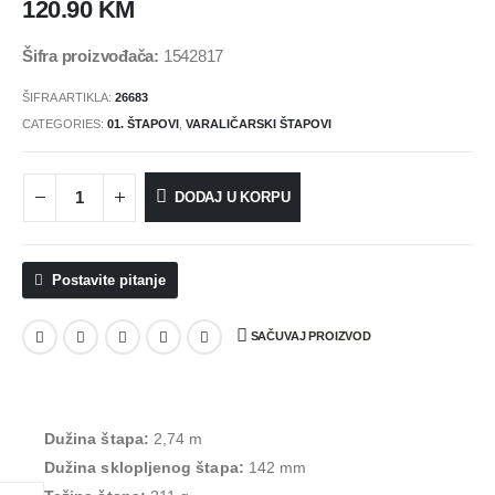
120.90
KM
Šifra proizvođača:
1542817
ŠIFRA ARTIKLA:
26683
CATEGORIES:
01. ŠTAPOVI
,
VARALIČARSKI ŠTAPOVI
DODAJ U KORPU
Postavite pitanje
SAČUVAJ PROIZVOD
Dužina štapa:
2,74 m
Dužina sklopljenog štapa:
142 mm