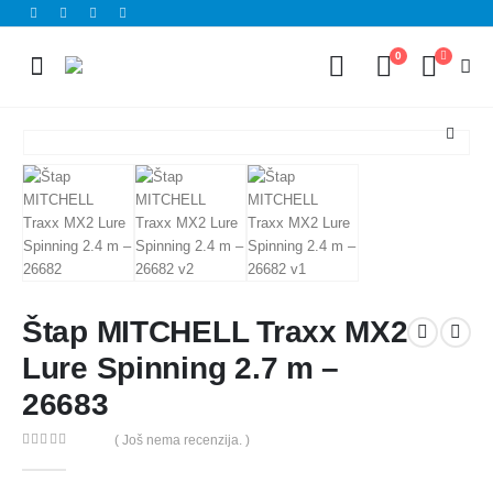
0
Štap MITCHELL Traxx MX2
Lure Spinning 2.7 m –
26683
( Još nema recenzija. )
0
out of 5