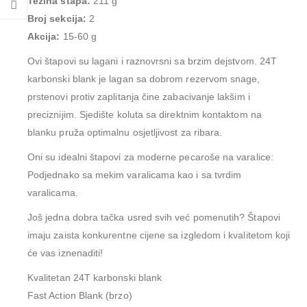
Težina štapa:
211 g
Broj sekcija:
2
Akcija:
15-60 g
Ovi štapovi su lagani i raznovrsni sa brzim dejstvom. 24T
karbonski blank je lagan sa dobrom rezervom snage,
prstenovi protiv zaplitanja čine zabacivanje lakšim i
preciznijim. Sjedište koluta sa direktnim kontaktom na
blanku pruža optimalnu osjetljivost za ribara.
Oni su idealni štapovi za moderne pecaroše na varalice:
Podjednako sa mekim varalicama kao i sa tvrdim
varalicama.
Još jedna dobra tačka usred svih već pomenutih? Štapovi
imaju zaista konkurentne cijene sa izgledom i kvalitetom koji
će vas iznenaditi!
Kvalitetan 24T karbonski blank
Fast Action Blank (brzo)