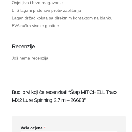
Osjetljivo i brzo reagovanje
LTS lagani prstenovi protiv zaplitanja
Lagan držač koluta sa direktnim kontaktom na blanku
EVA ručka visoke gustine
Recenzije
Još nema recenzija.
Budi prvi koji će recenzirati “Štap MITCHELL Traxx
MX2 Lure Spinning 2.7 m – 26683”
Vaša ocjena
*