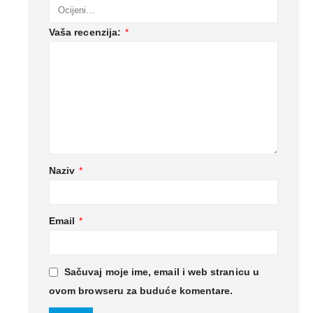
Vaša recenzija:
*
Naziv
*
Email
*
Sačuvaj moje ime, email i web stranicu u
ovom browseru za buduće komentare.