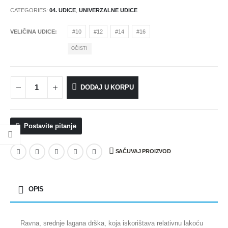
CATEGORIES:
04. UDICE
,
UNIVERZALNE UDICE
VELIČINA UDICE
#10
#12
#14
#16
OČISTI
DODAJ U KORPU
Postavite pitanje
SAČUVAJ PROIZVOD
OPIS
Ravna, srednje lagana drška, koja iskorištava relativnu lakoću