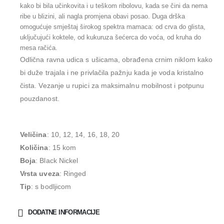
kako bi bila učinkovita i u teškom ribolovu, kada se čini da nema
ribe u blizini, ali nagla promjena obavi posao. Duga drška
omogućuje smještaj širokog spektra mamaca: od crva do glista,
uključujući koktele, od kukuruza šećerca do voća, od kruha do
mesa račića.
Odlična ravna udica s ušicama, obrađena crnim niklom
kako
bi duže trajala i ne privlačila pažnju kada je voda kristalno
čista. Vezanje u rupici za
maksimalnu mobilnost i potpunu
pouzdanost.
Veličina
: 10, 12, 14, 16, 18, 20
Količina
: 15 kom
Boja
: Black Nickel
Vrsta uveza
: Ringed
Tip
: s bodljicom
DODATNE INFORMACIJE