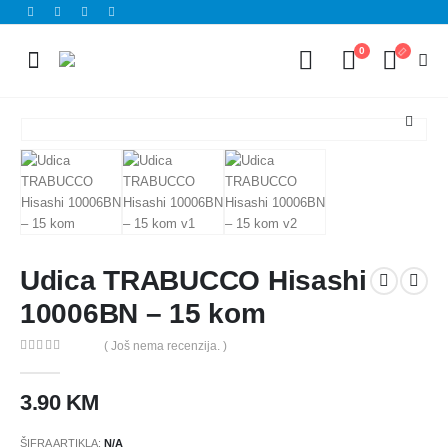
0
Udica TRABUCCO Hisashi
10006BN – 15 kom
( Još nema recenzija. )
0
out of 5
3.90
KM
ŠIFRA ARTIKLA:
N/A