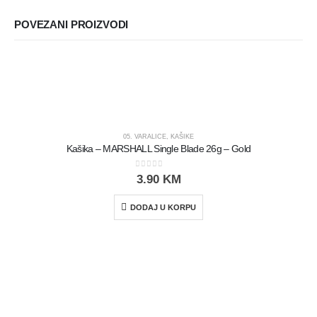
POVEZANI PROIZVODI
05. VARALICE
,
KAŠIKE
Kašika – MARSHALL Single Blade 26g – Gold
0
out of 5
3.90
KM
DODAJ U KORPU