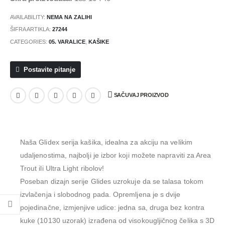
AVAILABILITY:
NEMA NA ZALIHI
ŠIFRA ARTIKLA:
27244
CATEGORIES:
05. VARALICE
,
KAŠIKE
Postavite pitanje
SAČUVAJ PROIZVOD
Naša Glidex serija kašika, idealna za akciju na velikim
udaljenostima, najbolji je izbor koji možete napraviti za Area
Trout ili Ultra Light ribolov!
Poseban dizajn serije Glides uzrokuje da se talasa tokom
izvlačenja i slobodnog pada. Opremljena je s dvije
pojedinačne, izmjenjive udice: jedna sa, druga bez kontra
kuke (10130 uzorak) izrađena od visokougljičnog čelika s 3D