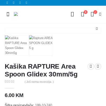
0
Kašika RAPTURE Area
Spoon Glidex 30mm/5g
( Još nema recenzija. )
0
out of 5
6.00
KM
Šifra proizvođača:
188-10-740