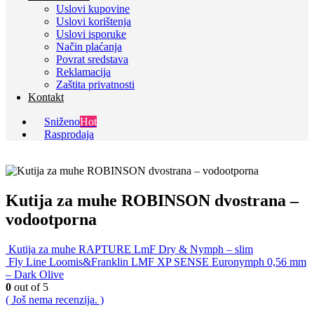
Uslovi kupovine
Uslovi korištenja
Uslovi isporuke
Način plaćanja
Povrat sredstava
Reklamacija
Zaštita privatnosti
Kontakt
Sniženo
Hot
Rasprodaja
Kutija za muhe ROBINSON dvostrana –
vodootporna
Kutija za muhe RAPTURE LmF Dry & Nymph – slim
Fly Line Loomis&Franklin LMF XP SENSE Euronymph 0,56 mm
– Dark Olive
0
out of 5
( Još nema recenzija. )