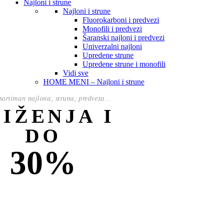
Najloni i strune
Najloni i strune
Fluorokarboni i predvezi
Monofili i predvezi
Šaranski najloni i predvezi
Univerzalni najloni
Upredene strune
Upredene strune i monofili
Vidi sve
HOME MENI – Najloni i strune
ortiman najlona, struna, predveza...
NIŽENJA I
DO
30%