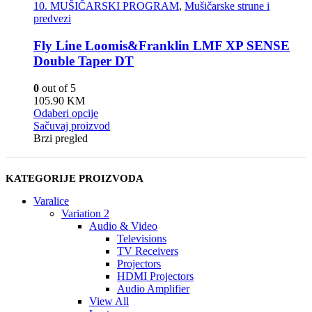
10. MUŠIČARSKI PROGRAM
,
Mušičarske strune i
predvezi
Fly Line Loomis&Franklin LMF XP SENSE
Double Taper DT
0
out of 5
105.90
KM
Odaberi opcije
Sačuvaj proizvod
Brzi pregled
KATEGORIJE PROIZVODA
Varalice
Variation 2
Audio & Video
Televisions
TV Receivers
Projectors
HDMI Projectors
Audio Amplifier
View All