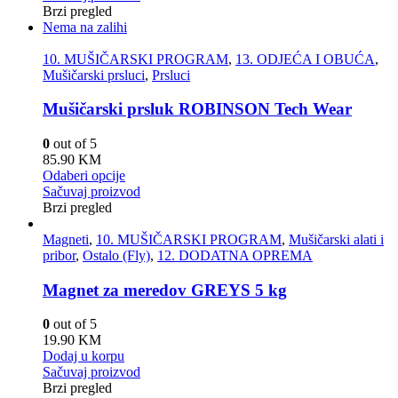
Brzi pregled
Nema na zalihi
10. MUŠIČARSKI PROGRAM
,
13. ODJEĆA I OBUĆA
,
Mušičarski prsluci
,
Prsluci
Mušičarski prsluk ROBINSON Tech Wear
0
out of 5
85.90
KM
Odaberi opcije
Sačuvaj proizvod
Brzi pregled
Magneti
,
10. MUŠIČARSKI PROGRAM
,
Mušičarski alati i
pribor
,
Ostalo (Fly)
,
12. DODATNA OPREMA
Magnet za meredov GREYS 5 kg
0
out of 5
19.90
KM
Dodaj u korpu
Sačuvaj proizvod
Brzi pregled