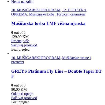
Nema na zalihi
10. MUŠIČARSKI PROGRAM
,
12. DODATNA
OPREMA
,
Mušičarske torbe
,
Torbice i organizeri
Mušičarska torba LMF višenamjenska
0
out of 5
129.90
KM
Pročitaj više
Sačuvaj proizvod
Brzi pregled
10. MUŠIČARSKI PROGRAM
,
Mušičarske strune i
predvezi
GREYS Platinum Fly Line – Double Taper DT
F
0
out of 5
80.00
KM
Odaberi opcije
Sačuvaj proizvod
Brzi pregled