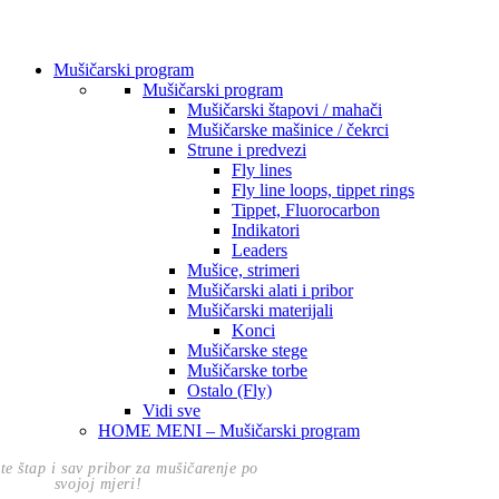
Mušičarski program
Mušičarski program
Mušičarski štapovi / mahači
Mušičarske mašinice / čekrci
Strune i predvezi
Fly lines
Fly line loops, tippet rings
Tippet, Fluorocarbon
Indikatori
Leaders
Mušice, strimeri
Mušičarski alati i pribor
Mušičarski materijali
Konci
Mušičarske stege
Mušičarske torbe
Ostalo (Fly)
Vidi sve
HOME MENI – Mušičarski program
te štap i sav pribor za mušičarenje po
svojoj mjeri!