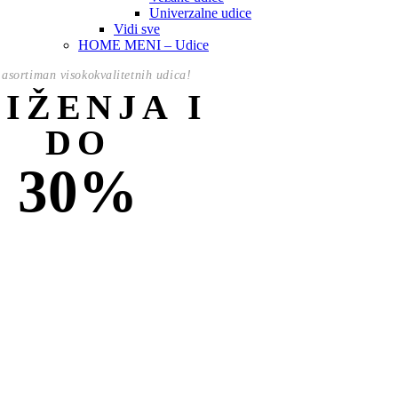
Univerzalne udice
Vidi sve
HOME MENI – Udice
asortiman visokokvalitetnih udica!
NIŽENJA I
DO
30%