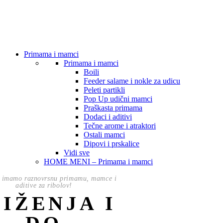
Primama i mamci
Primama i mamci
Boili
Feeder salame i nokle za udicu
Peleti partikli
Pop Up udični mamci
Praškasta primama
Dodaci i aditivi
Tečne arome i atraktori
Ostali mamci
Dipovi i prskalice
Vidi sve
HOME MENI – Primama i mamci
 imamo raznovrsnu primamu, mamce i
aditive za ribolov!
NIŽENJA I