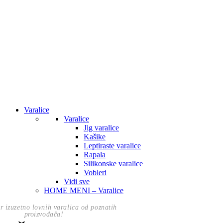
Varalice
Varalice
Jig varalice
Kašike
Leptiraste varalice
Rapala
Silikonske varalice
Vobleri
Vidi sve
HOME MENI – Varalice
or izuzetno lovnih varalica od poznatih
proizvođača!