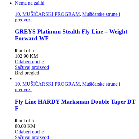
Nema na zalihi
10. MUŠIČARSKI PROGRAM
,
Mušičarske strune i
predvezi
GREYS Platinum Stealth Fly Line – Weight
Forward WF
0
out of 5
102.90
KM
Odaberi opcije
Sačuvaj proizvod
Brzi pregled
10. MUŠIČARSKI PROGRAM
,
Mušičarske strune i
predvezi
Fly Line HARDY Marksman Double Taper DT
F
0
out of 5
80.00
KM
Odaberi opcije
Sačuvaj proizvod