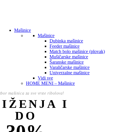
Mašinice
Mašinice
Dubinka mašinice
Feeder mašinice
Match bolo mašinice (plovak)
Mušičarske mašinice
Šaranske mašinice
Varaličarske mašinice
Univerzalne mašinice
Vidi sve
HOME MENI – Mašinice
izbor mašinica za sve vrste ribolova!
NIŽENJA I
DO
30%