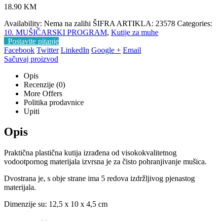
18.90
KM
Availability:
Nema na zalihi
ŠIFRA ARTIKLA:
23578
Categories:
10. MUŠIČARSKI PROGRAM
,
Kutije za muhe
Postavite pitanje
Facebook
Twitter
LinkedIn
Google +
Email
Sačuvaj proizvod
Opis
Recenzije (0)
More Offers
Politika prodavnice
Upiti
Opis
Praktična plastična kutija izrađena od visokokvalitetnog
vodootpornog materijala izvrsna je za čisto pohranjivanje mušica.
Dvostrana je, s obje strane ima 5 redova izdržljivog pjenastog
materijala.
Dimenzije su: 12,5 x 10 x 4,5 cm