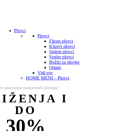
Plovci
Plovci
Fiksni plovci
Klizeći plovci
Sistem plovci
Vegler plovci
Bužiri za plovke
Ostalo
Vidi sve
HOME MENI – Plovci
t asortiman raznovsnih plovaka!
NIŽENJA I
DO
30%