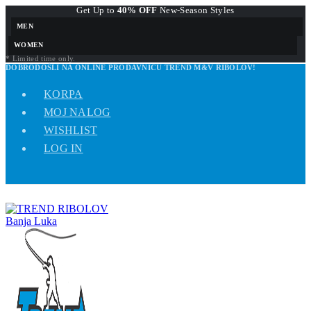
Get Up to
40% OFF
New-Season Styles
MEN
WOMEN
* Limited time only.
DOBRODOŠLI NA ONLINE PRODAVNICU TREND M&V RIBOLOV!
KORPA
MOJ NALOG
WISHLIST
LOG IN