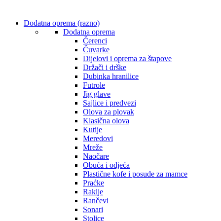
Dodatna oprema (razno)
Dodatna oprema
Čerenci
Čuvarke
Dijelovi i oprema za štapove
Držači i drške
Dubinka hranilice
Futrole
Jig glave
Sajlice i predvezi
Olova za plovak
Klasična olova
Kutije
Meredovi
Mreže
Naočare
Obuća i odjeća
Plastične kofe i posude za mamce
Praćke
Raklje
Rančevi
Sonari
Stolice