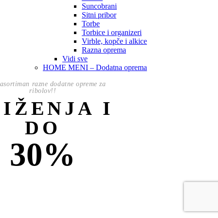
Suncobrani
Sitni pribor
Torbe
Torbice i organizeri
Virble, kopče i alkice
Razna oprema
Vidi sve
HOME MENI – Dodatna oprema
asortiman razne dodatne opreme za
ribolov!!
NIŽENJA I
DO
30%