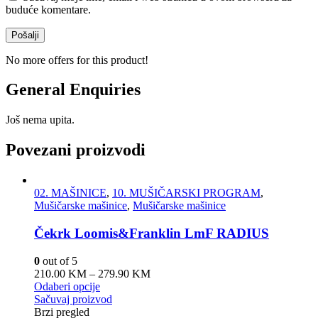
buduće komentare.
No more offers for this product!
General Enquiries
Još nema upita.
Povezani proizvodi
02. MAŠINICE
,
10. MUŠIČARSKI PROGRAM
,
Mušičarske mašinice
,
Mušičarske mašinice
Čekrk Loomis&Franklin LmF RADIUS
0
out of 5
210.00
KM
–
279.90
KM
Odaberi opcije
Sačuvaj proizvod
Brzi pregled