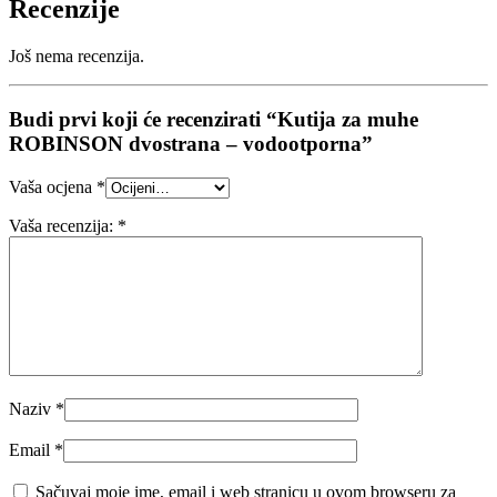
Recenzije
Još nema recenzija.
Budi prvi koji će recenzirati “Kutija za muhe
ROBINSON dvostrana – vodootporna”
Vaša ocjena
*
Vaša recenzija:
*
Naziv
*
Email
*
Sačuvaj moje ime, email i web stranicu u ovom browseru za