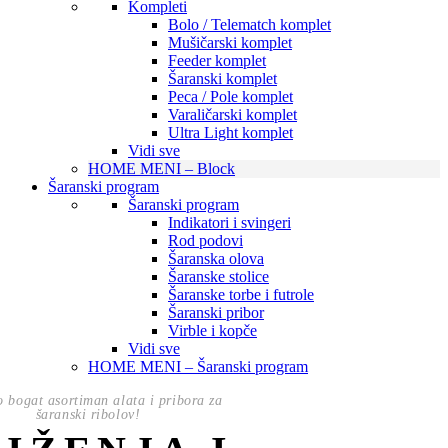
Kompleti
Bolo / Telematch komplet
Mušičarski komplet
Feeder komplet
Šaranski komplet
Peca / Pole komplet
Varaličarski komplet
Ultra Light komplet
Vidi sve
HOME MENI – Block
Šaranski program
Šaranski program
Indikatori i svingeri
Rod podovi
Šaranska olova
Šaranske stolice
Šaranske torbe i futrole
Šaranski pribor
Virble i kopče
Vidi sve
HOME MENI – Šaranski program
o bogat asortiman alata i pribora za
šaranski ribolov!