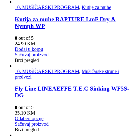
10. MUŠIČARSKI PROGRAM
,
Kutije za muhe
Kutija za muhe RAPTURE LmF Dry &
Nymph WP
0
out of 5
24.90
KM
Dodaj u korpu
Sačuvaj proizvod
Brzi pregled
10. MUŠIČARSKI PROGRAM
,
Mušičarske strune i
predvezi
Fly Line LINEAEFFE T.E.C Sinking WF5S-
DG
0
out of 5
35.10
KM
Odaberi opcije
Sačuvaj proizvod
Brzi pregled