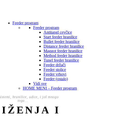
Feeder program
Feeder program
Antitangl cevčice
Start feeder hranilice
Bullet feeder hranilice
Distance feeder hranilice
Maggot feeder hranilice
Method feeder hranilice
Tunel feeder hranilice
Feeder držači
Feeder stolice
Feeder vrhovi
Feeder (ostalo)
Vidi sve
HOME MENI – Feeder program
istemi, hranilice, udice, i još mnogo
toga...
NIŽENJA I