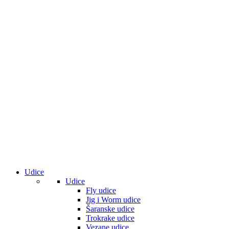
Udice
Udice
Fly udice
Jig i Worm udice
Šaranske udice
Trokrake udice
Vezane udice