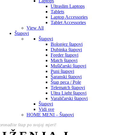
Laptops
Ultraslim Laptops
Tablets
Laptop Accessories
Tablet Accessories
View All
Štapovi
Štapovi
Bolonjez štapovi
Dubinka štapovi
Feeder štapovi
Match štapovi
Mušičarski štapovi
Puni štapovi
Šaranski štapovi
Štap peca / Pole
Telematch štapovi
Ultra Light štapovi
Varaličarski štapovi
Štapovi
Vidi sve
HOME MENI – Štapovi
oronađite štap po svojoj mjeri!