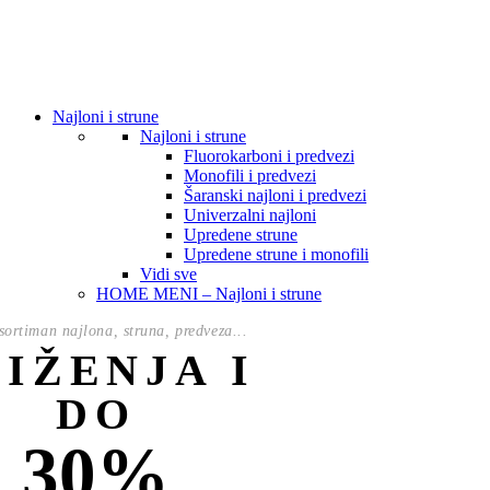
Najloni i strune
Najloni i strune
Fluorokarboni i predvezi
Monofili i predvezi
Šaranski najloni i predvezi
Univerzalni najloni
Upredene strune
Upredene strune i monofili
Vidi sve
HOME MENI – Najloni i strune
ortiman najlona, struna, predveza...
NIŽENJA I
DO
30%