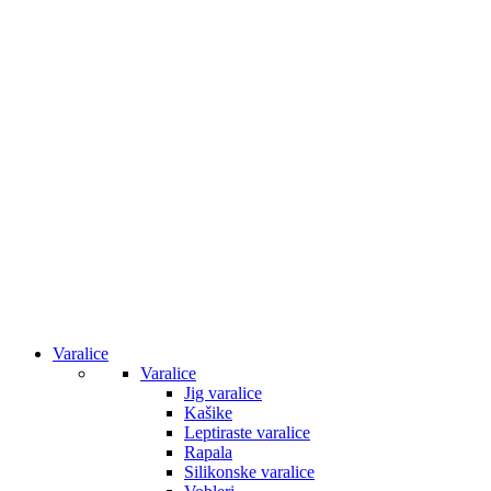
Varalice
Varalice
Jig varalice
Kašike
Leptiraste varalice
Rapala
Silikonske varalice