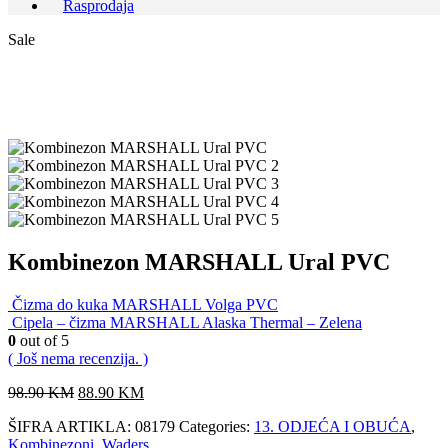
Rasprodaja
Sale
Kombinezon MARSHALL Ural PVC
Čizma do kuka MARSHALL Volga PVC
Cipela – čizma MARSHALL Alaska Thermal – Zelena
0
out of 5
( Još nema recenzija. )
98.90
KM
88.90
KM
ŠIFRA ARTIKLA:
08179
Categories:
13. ODJEĆA I OBUĆA
,
Kombinezoni
,
Waders