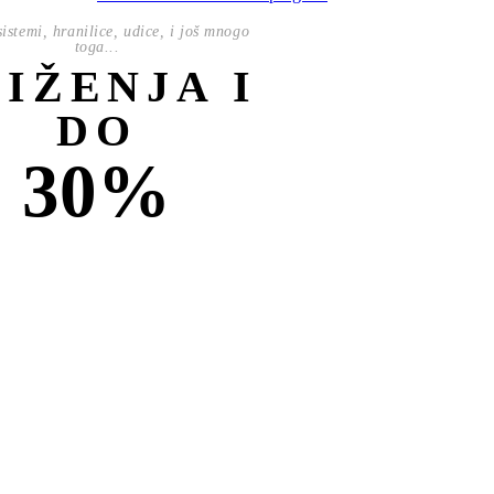
istemi, hranilice, udice, i još mnogo
toga...
NIŽENJA I
DO
30%