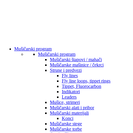
Mušičarski program
Mušičarski program
Mušičarski štapovi / mahači
Mušičarske mašinice / čekrci
Strune i predvezi
Fly lines
Fly line loops, tippet rings
Tippet, Fluorocarbon
Indikatori
Leaders
Mušice, strimeri
Mušičarski alati i pribor
Mušičarski materijali
Konci
Mušičarske stege
Mušičarske torbe