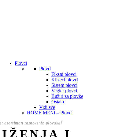
Plovci
Plovci
Fiksni plovci
Klizeći plovci
Sistem plovci
Vegler plovci
Bužiri za plovke
Ostalo
Vidi sve
HOME MENI – Plovci
t asortiman raznovsnih plovaka!
NIŽENJA I