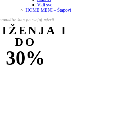
Vidi sve
HOME MENI – Štapovi
oronađite štap po svojoj mjeri!
NIŽENJA I
DO
30%