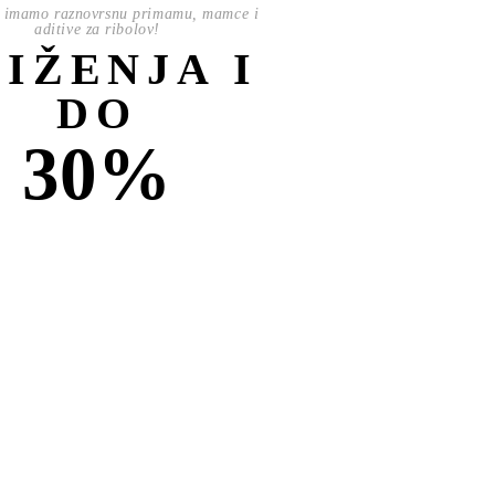
 imamo raznovrsnu primamu, mamce i
aditive za ribolov!
NIŽENJA I
DO
30%