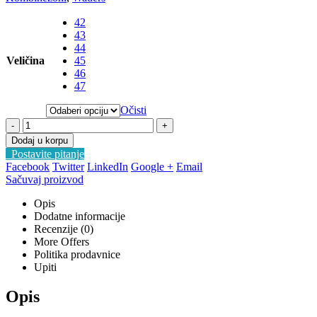
42
43
44
Veličina
45
46
47
Očisti
-
+
Dodaj u korpu
Postavite pitanje
Facebook
Twitter
LinkedIn
Google +
Email
Sačuvaj proizvod
Opis
Dodatne informacije
Recenzije (0)
More Offers
Politika prodavnice
Upiti
Opis