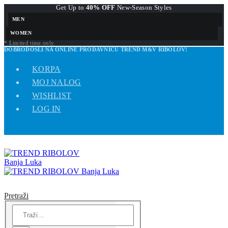
Get Up to
40% OFF
New-Season Styles
MEN
WOMEN
* Limited time only.
DOBRODOŠLI NA ONLINE PRODAVNICU TREND M&V RIBOLOV!
KORPA
MOJ NALOG
WISHLIST
LOG IN
Pretraži