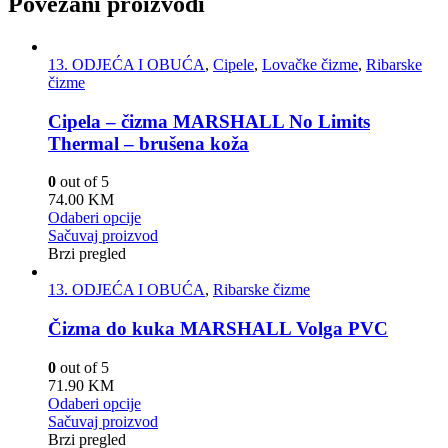
Povezani proizvodi
13. ODJEĆA I OBUĆA
,
Cipele
,
Lovačke čizme
,
Ribarske
čizme
Cipela – čizma MARSHALL No Limits
Thermal – brušena koža
0
out of 5
74.00
KM
Odaberi opcije
Sačuvaj proizvod
Brzi pregled
13. ODJEĆA I OBUĆA
,
Ribarske čizme
Čizma do kuka MARSHALL Volga PVC
0
out of 5
71.90
KM
Odaberi opcije
Sačuvaj proizvod
Brzi pregled