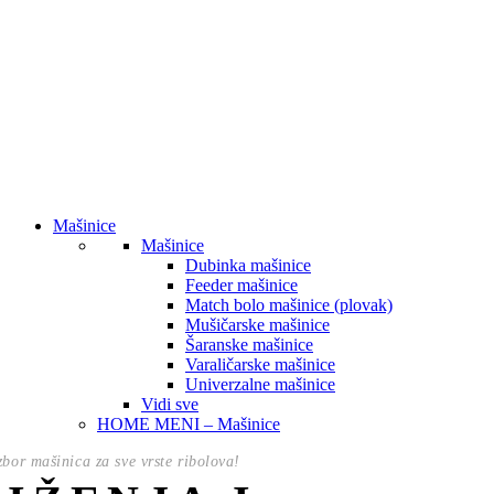
Mašinice
Mašinice
Dubinka mašinice
Feeder mašinice
Match bolo mašinice (plovak)
Mušičarske mašinice
Šaranske mašinice
Varaličarske mašinice
Univerzalne mašinice
Vidi sve
HOME MENI – Mašinice
izbor mašinica za sve vrste ribolova!