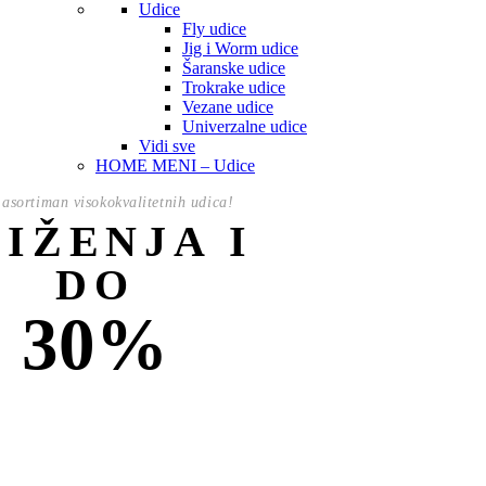
Udice
Fly udice
Jig i Worm udice
Šaranske udice
Trokrake udice
Vezane udice
Univerzalne udice
Vidi sve
HOME MENI – Udice
asortiman visokokvalitetnih udica!
NIŽENJA I
DO
30%