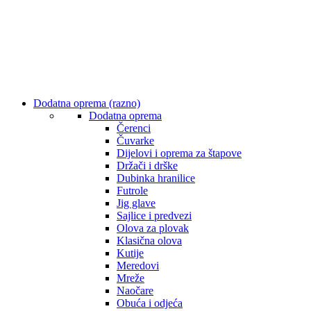
Dodatna oprema (razno)
Dodatna oprema
Čerenci
Čuvarke
Dijelovi i oprema za štapove
Držači i drške
Dubinka hranilice
Futrole
Jig glave
Sajlice i predvezi
Olova za plovak
Klasična olova
Kutije
Meredovi
Mreže
Naočare
Obuća i odjeća