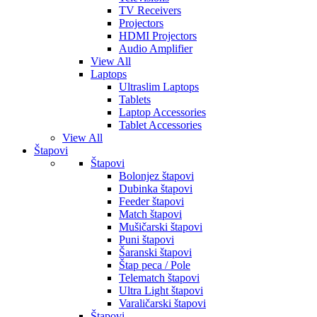
TV Receivers
Projectors
HDMI Projectors
Audio Amplifier
View All
Laptops
Ultraslim Laptops
Tablets
Laptop Accessories
Tablet Accessories
View All
Štapovi
Štapovi
Bolonjez štapovi
Dubinka štapovi
Feeder štapovi
Match štapovi
Mušičarski štapovi
Puni štapovi
Šaranski štapovi
Štap peca / Pole
Telematch štapovi
Ultra Light štapovi
Varaličarski štapovi
Štapovi