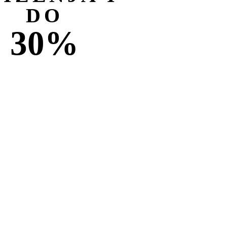
DO
30%