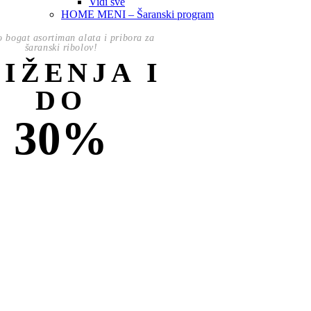
Vidi sve
HOME MENI – Šaranski program
o bogat asortiman alata i pribora za
šaranski ribolov!
NIŽENJA I
DO
30%