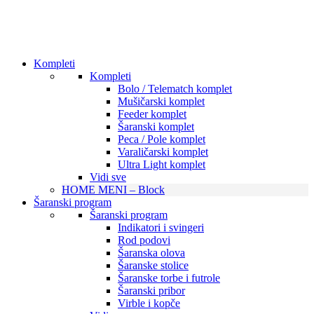
Kompleti
Kompleti
Bolo / Telematch komplet
Mušičarski komplet
Feeder komplet
Šaranski komplet
Peca / Pole komplet
Varaličarski komplet
Ultra Light komplet
Vidi sve
HOME MENI – Block
Šaranski program
Šaranski program
Indikatori i svingeri
Rod podovi
Šaranska olova
Šaranske stolice
Šaranske torbe i futrole
Šaranski pribor
Virble i kopče