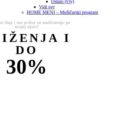
Ostalo (Fly)
Vidi sve
HOME MENI – Mušičarski program
te štap i sav pribor za mušičarenje po
svojoj mjeri!
NIŽENJA I
DO
30%