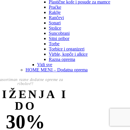
Plastične kofe i posude za mamce
Praćke
Raklje
Rančevi
Sonari
Stolice
Suncobrani
Sitni pribor
Torbe
Torbice i organizeri
Virble, kopče i alkice
Razna oprema
Vidi sve
HOME MENI – Dodatna oprema
asortiman razne dodatne opreme za
ribolov!!
NIŽENJA I
DO
30%