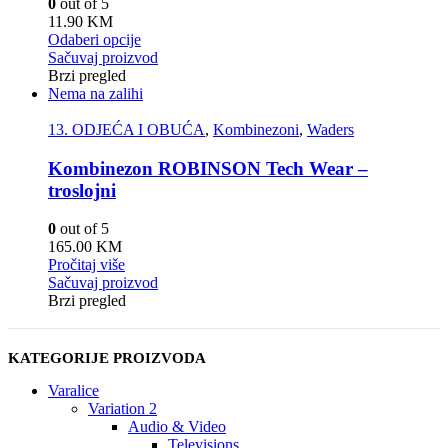
0
out of 5
11.90
KM
Odaberi opcije
Sačuvaj proizvod
Brzi pregled
Nema na zalihi
13. ODJEĆA I OBUĆA
,
Kombinezoni
,
Waders
Kombinezon ROBINSON Tech Wear –
troslojni
0
out of 5
165.00
KM
Pročitaj više
Sačuvaj proizvod
Brzi pregled
KATEGORIJE PROIZVODA
Varalice
Variation 2
Audio & Video
Televisions