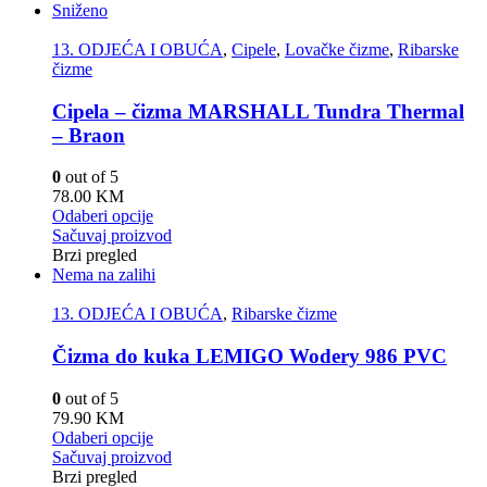
Sniženo
13. ODJEĆA I OBUĆA
,
Cipele
,
Lovačke čizme
,
Ribarske
čizme
Cipela – čizma MARSHALL Tundra Thermal
– Braon
0
out of 5
78.00
KM
Odaberi opcije
Sačuvaj proizvod
Brzi pregled
Nema na zalihi
13. ODJEĆA I OBUĆA
,
Ribarske čizme
Čizma do kuka LEMIGO Wodery 986 PVC
0
out of 5
79.90
KM
Odaberi opcije
Sačuvaj proizvod
Brzi pregled