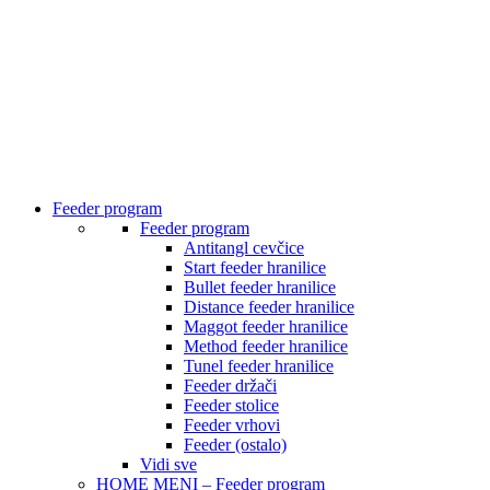
Feeder program
Feeder program
Antitangl cevčice
Start feeder hranilice
Bullet feeder hranilice
Distance feeder hranilice
Maggot feeder hranilice
Method feeder hranilice
Tunel feeder hranilice
Feeder držači
Feeder stolice
Feeder vrhovi
Feeder (ostalo)
Vidi sve
HOME MENI – Feeder program