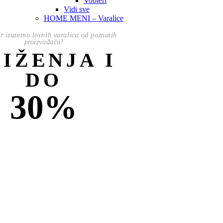
Vobleri
Vidi sve
HOME MENI – Varalice
or izuzetno lovnih varalica od poznatih
proizvođača!
NIŽENJA I
DO
30%