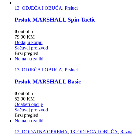
13. ODJEĆA I OBUĆA
,
Prsluci
Prsluk MARSHALL Spin Tactic
0
out of 5
79.90
KM
Dodaj u korpu
Sačuvaj proizvod
Brzi pregled
Nema na zalihi
13. ODJEĆA I OBUĆA
,
Prsluci
Prsluk MARSHALL Basic
0
out of 5
52.90
KM
Odaberi opcije
Sačuvaj proizvod
Brzi pregled
Nema na zalihi
12. DODATNA OPREMA
,
13. ODJEĆA I OBUĆA
,
Razna