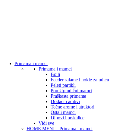
Primama i mamci
Primama i mamci
Boili
Feeder salame i nokle za udicu
Peleti partikli
Pop Up udični mamci
Praškasta primama
Dodaci i aditivi
Tečne arome i atraktori
Ostali mamci
Dipovi i prskalice
Vidi sve
HOME MENI – Primama i mamci