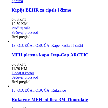
oprema
Krplje BEHR za cipele i čizme
0
out of 5
12.50
KM
Pročitaj više
Sačuvaj proizvod
Brzi pregled
13. ODJEĆA I OBUĆA
,
Kape, kačketi i šeširi
MFH pletena kapa Jeep-Cap ARCTIC
0
out of 5
11.70
KM
Dodaj u korpu
Sačuvaj proizvod
Brzi pregled
13. ODJEĆA I OBUĆA
,
Rukavice
Rukavice MFH od flisa 3M Thinsulate