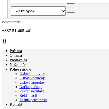
KONTAKT TEL.
+387 51 465 441
0
Početna
O nama
Prodavnica
Naše priče
Polise i uslovi
Uslovi kupovine
Uslovi korištenja
Uslovi isporuke
Način plaćanja
Povrat sredstava
Reklamacija
Zaštita privatnosti
Kontakt