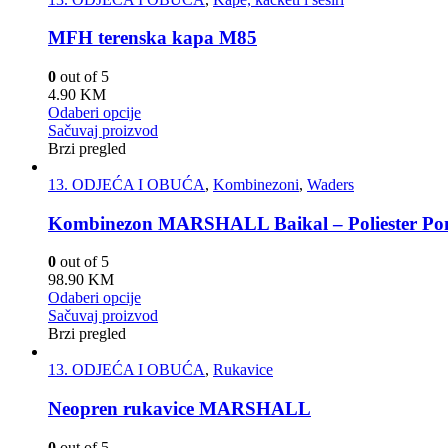
MFH terenska kapa M85
0
out of 5
4.90
KM
Odaberi opcije
Sačuvaj proizvod
Brzi pregled
13. ODJEĆA I OBUĆA
,
Kombinezoni
,
Waders
Kombinezon MARSHALL Baikal – Poliester Po
0
out of 5
98.90
KM
Odaberi opcije
Sačuvaj proizvod
Brzi pregled
13. ODJEĆA I OBUĆA
,
Rukavice
Neopren rukavice MARSHALL
0
out of 5