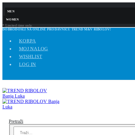
MEN
WOMEN
* Limited time only.
DOBRODOŠLI NA ONLINE PRODAVNICU TREND M&V RIBOLOV!
KORPA
MOJ NALOG
WISHLIST
LOG IN
Pretraži