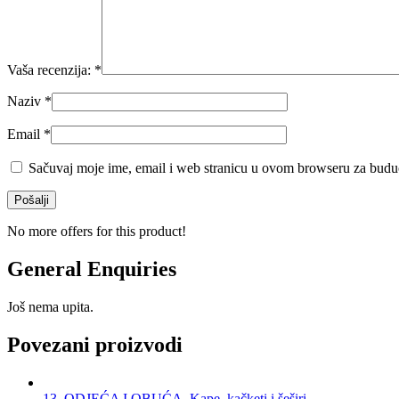
Vaša recenzija:
*
Naziv
*
Email
*
Sačuvaj moje ime, email i web stranicu u ovom browseru za budu
No more offers for this product!
General Enquiries
Još nema upita.
Povezani proizvodi
13. ODJEĆA I OBUĆA
,
Kape, kačketi i šeširi