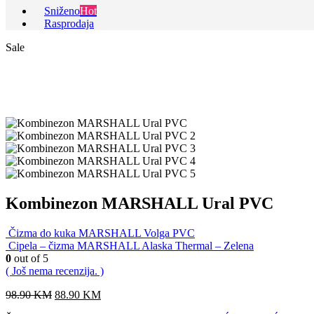
Sniženo
Hot
Rasprodaja
Sale
Kombinezon MARSHALL Ural PVC
Čizma do kuka MARSHALL Volga PVC
Cipela – čizma MARSHALL Alaska Thermal – Zelena
0
out of 5
( Još nema recenzija. )
98.90
KM
88.90
KM