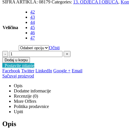
ŠIFRA ARTIKLA:
08179
Categories:
13. ODJEĆA I OBUĆA
,
Kom
42
43
44
Veličina
45
46
47
Očisti
-
+
Dodaj u korpu
Postavite pitanje
Facebook
Twitter
LinkedIn
Google +
Email
Sačuvaj proizvod
Opis
Dodatne informacije
Recenzije (0)
More Offers
Politika prodavnice
Upiti
Opis