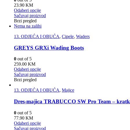
23.90
KM
Odaberi opcije
Sačuvaj proizvod
Brzi pregled
Nema na zalihi
13. ODJEĆA I OBUĆA
,
Cipele
,
Waders
GREYS GRXi Wading Boots
0
out of 5
259.00
KM
Odaberi opcije
Sačuvaj proizvod
Brzi pregled
13. ODJEĆA I OBUĆA
,
Majice
Dres-majica TRABUCCO SW Pro Team – kratk
0
out of 5
77.90
KM
Odaberi opcije
Sačuvaj proizvod