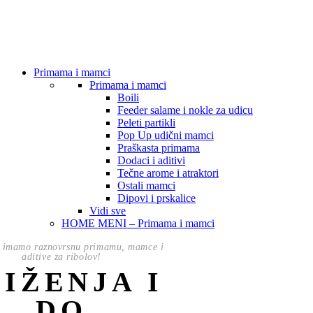
Primama i mamci
Primama i mamci
Boili
Feeder salame i nokle za udicu
Peleti partikli
Pop Up udični mamci
Praškasta primama
Dodaci i aditivi
Tečne arome i atraktori
Ostali mamci
Dipovi i prskalice
Vidi sve
HOME MENI – Primama i mamci
 imamo raznovrsnu primamu, mamce i
aditive za ribolov!
NIŽENJA I
DO