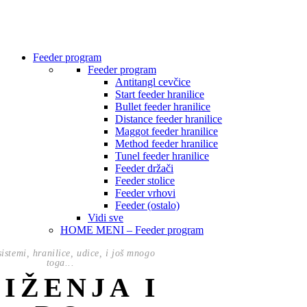
Feeder program
Feeder program
Antitangl cevčice
Start feeder hranilice
Bullet feeder hranilice
Distance feeder hranilice
Maggot feeder hranilice
Method feeder hranilice
Tunel feeder hranilice
Feeder držači
Feeder stolice
Feeder vrhovi
Feeder (ostalo)
Vidi sve
HOME MENI – Feeder program
istemi, hranilice, udice, i još mnogo
toga...
NIŽENJA I