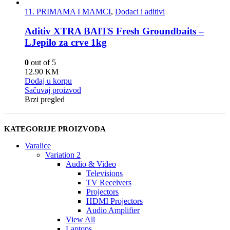
11. PRIMAMA I MAMCI
,
Dodaci i aditivi
Aditiv XTRA BAITS Fresh Groundbaits –
LJepilo za crve 1kg
0
out of 5
12.90
KM
Dodaj u korpu
Sačuvaj proizvod
Brzi pregled
KATEGORIJE PROIZVODA
Varalice
Variation 2
Audio & Video
Televisions
TV Receivers
Projectors
HDMI Projectors
Audio Amplifier
View All
Laptops