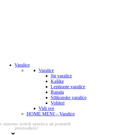
Varalice
Varalice
Jig varalice
Kašike
Leptiraste varalice
Rapala
Silikonske varalice
Vobleri
Vidi sve
HOME MENI – Varalice
or izuzetno lovnih varalica od poznatih
proizvođača!