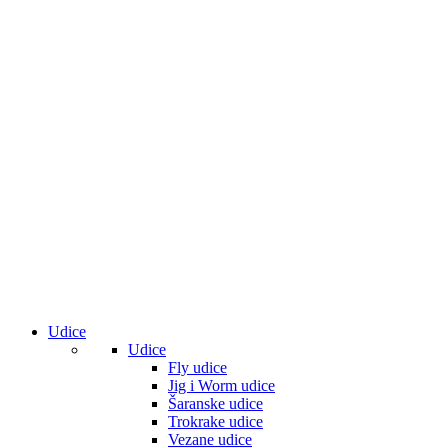
Udice
Udice
Fly udice
Jig i Worm udice
Šaranske udice
Trokrake udice
Vezane udice