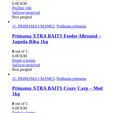
6.00
KM
Pročitaj više
Sačuvaj proizvod
Brzi pregled
11. PRIMAMA I MAMCI
,
Praškasta primama
Primama XTRA BAITS Feeder Allround –
Jagoda-Riba 1kg
0
out of 5
6.00
KM
Dodaj u korpu
Sačuvaj proizvod
Brzi pregled
11. PRIMAMA I MAMCI
,
Praškasta primama
Primama XTRA BAITS Crazy Carp – Med
1kg
0
out of 5
6.00
KM
Dodaj u korpu