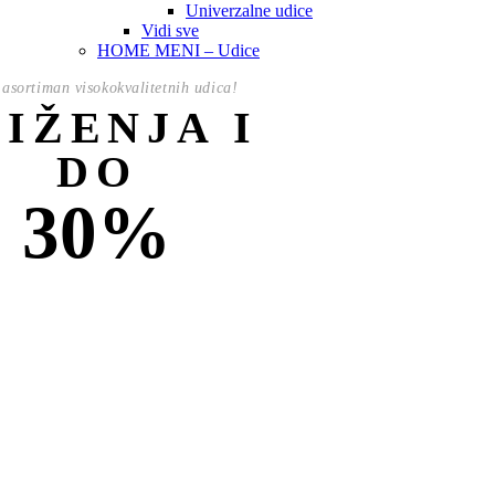
Univerzalne udice
Vidi sve
HOME MENI – Udice
asortiman visokokvalitetnih udica!
NIŽENJA I
DO
30%