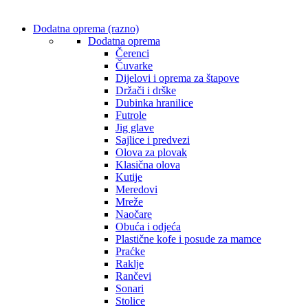
Dodatna oprema (razno)
Dodatna oprema
Čerenci
Čuvarke
Dijelovi i oprema za štapove
Držači i drške
Dubinka hranilice
Futrole
Jig glave
Sajlice i predvezi
Olova za plovak
Klasična olova
Kutije
Meredovi
Mreže
Naočare
Obuća i odjeća
Plastične kofe i posude za mamce
Praćke
Raklje
Rančevi
Sonari
Stolice