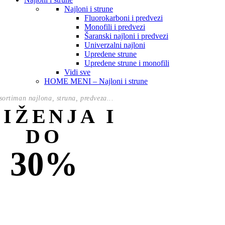
Najloni i strune
Fluorokarboni i predvezi
Monofili i predvezi
Šaranski najloni i predvezi
Univerzalni najloni
Upredene strune
Upredene strune i monofili
Vidi sve
HOME MENI – Najloni i strune
ortiman najlona, struna, predveza...
NIŽENJA I
DO
30%