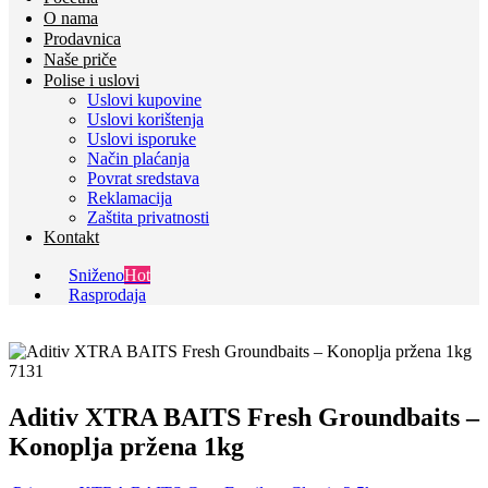
O nama
Prodavnica
Naše priče
Polise i uslovi
Uslovi kupovine
Uslovi korištenja
Uslovi isporuke
Način plaćanja
Povrat sredstava
Reklamacija
Zaštita privatnosti
Kontakt
Sniženo
Hot
Rasprodaja
Aditiv XTRA BAITS Fresh Groundbaits –
Konoplja pržena 1kg