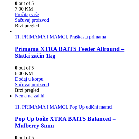
0
out of 5
7.00
KM
Pročitaj više
Sačuvaj proizvod
Brzi pregled
11. PRIMAMA I MAMCI
,
Praškasta primama
Primama XTRA BAITS Feeder Allround –
Slatki začin 1kg
0
out of 5
6.00
KM
Dodaj u korpu
Sačuvaj proizvod
Brzi pregled
Nema na zalihi
11. PRIMAMA I MAMCI
,
Pop Up udični mamci
Pop Up boile XTRA BAITS Balanced –
Mulberry 8mm
0
out of 5