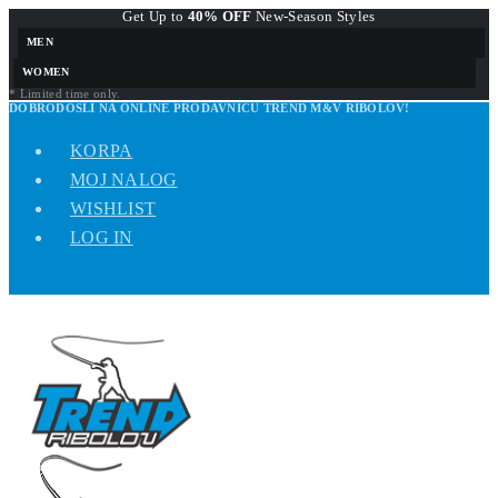
Get Up to
40% OFF
New-Season Styles
MEN
WOMEN
* Limited time only.
DOBRODOŠLI NA ONLINE PRODAVNICU TREND M&V RIBOLOV!
KORPA
MOJ NALOG
WISHLIST
LOG IN