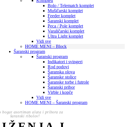
Kompleti
Bolo / Telematch komplet
Mušičarski komplet
Feeder komplet
Šaranski komplet
Peca / Pole komplet
Varaličarski komplet
Ultra Light komplet
Vidi sve
HOME MENI – Block
Šaranski program
Šaranski program
Indikatori i svingeri
Rod podovi
Šaranska olova
Šaranske stolice
Šaranske torbe i futrole
Šaranski pribor
Virble i kopče
Vidi sve
HOME MENI – Šaranski program
o bogat asortiman alata i pribora za
šaranski ribolov!
NIŽENJA I