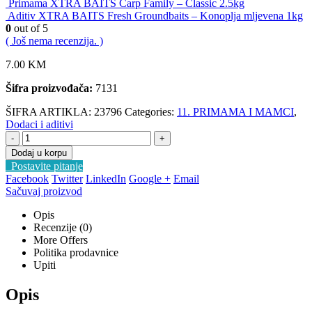
Primama XTRA BAITS Carp Family – Classic 2.5kg
Aditiv XTRA BAITS Fresh Groundbaits – Konoplja mljevena 1kg
0
out of 5
( Još nema recenzija. )
7.00
KM
Šifra proizvođača:
7131
ŠIFRA ARTIKLA:
23796
Categories:
11. PRIMAMA I MAMCI
,
Dodaci i aditivi
-
+
Dodaj u korpu
Postavite pitanje
Facebook
Twitter
LinkedIn
Google +
Email
Sačuvaj proizvod
Opis
Recenzije (0)
More Offers
Politika prodavnice
Upiti
Opis