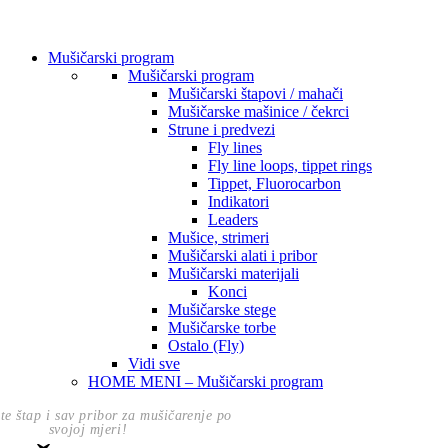
Mušičarski program
Mušičarski program
Mušičarski štapovi / mahači
Mušičarske mašinice / čekrci
Strune i predvezi
Fly lines
Fly line loops, tippet rings
Tippet, Fluorocarbon
Indikatori
Leaders
Mušice, strimeri
Mušičarski alati i pribor
Mušičarski materijali
Konci
Mušičarske stege
Mušičarske torbe
Ostalo (Fly)
Vidi sve
HOME MENI – Mušičarski program
te štap i sav pribor za mušičarenje po
svojoj mjeri!