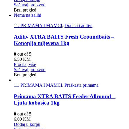
Sačuvaj proizvod
Brzi pregled
Nema na zalihi
11. PRIMAMA I MAMCI
,
Dodaci i aditivi
Aditiv XTRA BAITS Fresh Groundbaits –
Konoplja mljevena 1kg
0
out of 5
6.50
KM
Pročitaj više
Sačuvaj proizvod
Brzi pregled
11. PRIMAMA I MAMCI
,
Praškasta primama
Primama XTRA BAITS Feeder Allround –
Ljuta kobasica 1kg
0
out of 5
6.00
KM
Dodaj u korpu