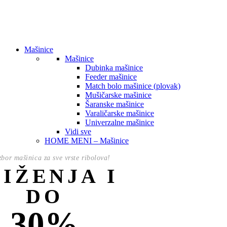
Mašinice
Mašinice
Dubinka mašinice
Feeder mašinice
Match bolo mašinice (plovak)
Mušičarske mašinice
Šaranske mašinice
Varaličarske mašinice
Univerzalne mašinice
Vidi sve
HOME MENI – Mašinice
izbor mašinica za sve vrste ribolova!
NIŽENJA I
DO
30%