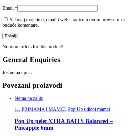
Email
*
Sačuvaj moje ime, email i web stranicu u ovom browseru za
buduće komentare.
No more offers for this product!
General Enquiries
Još nema upita.
Povezani proizvodi
Nema na zalihi
11. PRIMAMA I MAMCI
,
Pop Up udični mamci
Pop Up pelet XTRA BAITS Balanced –
Pineapple 6mm