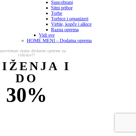
Suncobrani
Sitni pribor
Torbe
Torbice i organizeri
Virble, kopče i alkice
Razna oprema
Vidi sve
HOME MENI – Dodatna oprema
asortiman razne dodatne opreme za
ribolov!!
NIŽENJA I
DO
30%