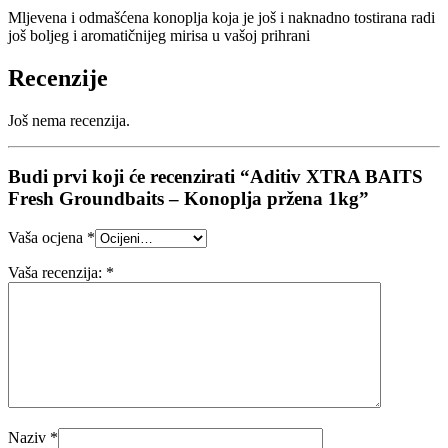
Mljevena i odmašćena konoplja koja je još i naknadno tostirana radi
još boljeg i aromatičnijeg mirisa u vašoj prihrani
Recenzije
Još nema recenzija.
Budi prvi koji će recenzirati “Aditiv XTRA BAITS
Fresh Groundbaits – Konoplja pržena 1kg”
Vaša ocjena
*
Vaša recenzija:
*
Naziv
*