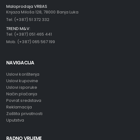
Maloprodaja VRBAS
Knjaza Miloša 128, 78000 Banja Luka
Tel. (+387) 51 372 332
TREND M&V:
Tel. (+387) 051 465 441
Mob. (+387) 065 567 199
NAVIGACIJA
Uslovi korištenja
Uslovi kupovine
Uslovi isporuke
Način plaćanja
Povrat sredstava
Reklamacija
Zaštita privatnosti
Uputstva
RADNO VRIJEME