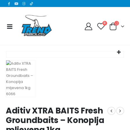
0
Aditiv XTRA BAITS Fresh
Groundbaits – Konoplja
mljevena 1kg