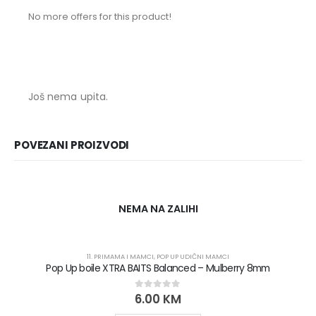
No more offers for this product!
Još nema upita.
POVEZANI PROIZVODI
NEMA NA ZALIHI
11. PRIMAMA I MAMCI
,
POP UP UDIČNI MAMCI
Pop Up boile XTRA BAITS Balanced – Mulberry 8mm
6.00
KM
0
out of 5