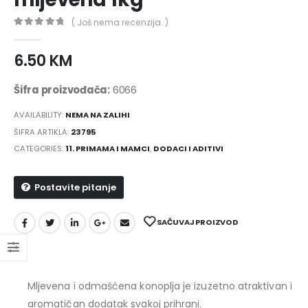
( Još nema recenzija. )
0
out of 5
6.50
KM
Šifra proizvođača:
6066
AVAILABILITY:
NEMA NA ZALIHI
ŠIFRA ARTIKLA:
23795
CATEGORIES:
11. PRIMAMA I MAMCI
,
DODACI I ADITIVI
Postavite pitanje
SAČUVAJ PROIZVOD
Mljevena i odmašćena konoplja je izuzetno atraktivan i
aromatičan dodatak svakoj prihrani.