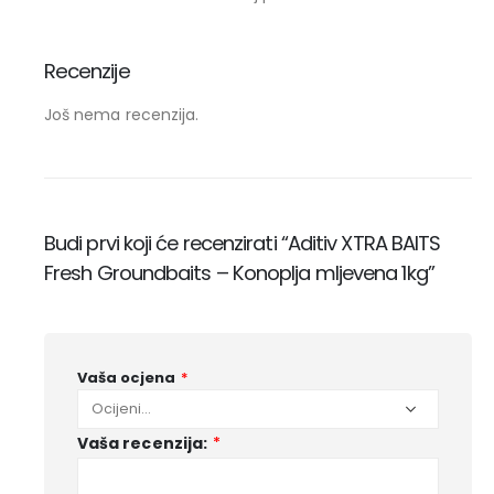
Recenzije
Još nema recenzija.
Budi prvi koji će recenzirati “Aditiv XTRA BAITS
Fresh Groundbaits – Konoplja mljevena 1kg”
Vaša ocjena
*
Vaša recenzija:
*