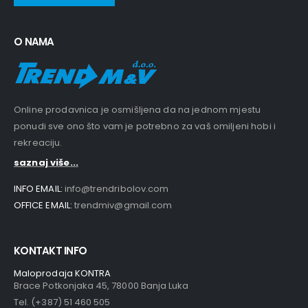
O NAMA
Online prodavnica je osmišljena da na jednom mjestu
ponudi sve ono što vam je potrebno za vaš omiljeni hobi i
rekreaciju.
saznaj više...
INFO EMAIL:
info@trendribolov.com
OFFICE EMAIL:
trendmiv@gmail.com
KONTAKT INFO
Maloprodaja KONTRA
Brace Potkonjaka 45, 78000 Banja Luka
Tel. (+387) 51 460 505