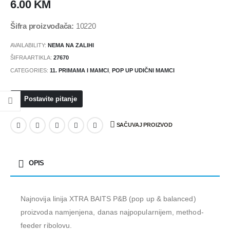
6.00
KM
Šifra proizvođača:
10220
AVAILABILITY:
NEMA NA ZALIHI
ŠIFRA ARTIKLA:
27670
CATEGORIES:
11. PRIMAMA I MAMCI
,
POP UP UDIČNI MAMCI
Postavite pitanje
SAČUVAJ PROIZVOD
OPIS
Najnovija linija XTRA BAITS P&B (pop up & balanced)
proizvoda namjenjena, danas najpopularnijem, method-
feeder ribolovu.