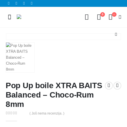
0
Pop Up boile XTRA BAITS
Balanced – Choco-Rum
8mm
( Još nema recenzija. )
0
out of 5