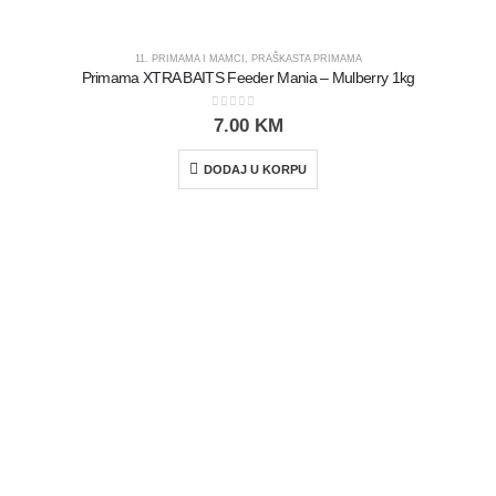
11. PRIMAMA I MAMCI
,
PRAŠKASTA PRIMAMA
Primama XTRA BAITS Feeder Mania – Mulberry 1kg
0
out of 5
7.00
KM
DODAJ U KORPU