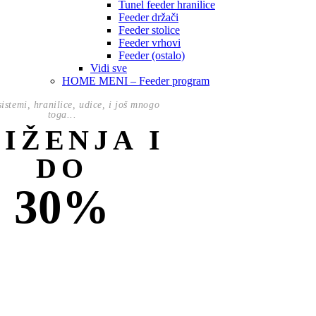
Tunel feeder hranilice
Feeder držači
Feeder stolice
Feeder vrhovi
Feeder (ostalo)
Vidi sve
HOME MENI – Feeder program
istemi, hranilice, udice, i još mnogo
toga...
NIŽENJA I
DO
30%