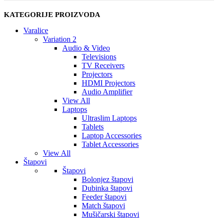
KATEGORIJE PROIZVODA
Varalice
Variation 2
Audio & Video
Televisions
TV Receivers
Projectors
HDMI Projectors
Audio Amplifier
View All
Laptops
Ultraslim Laptops
Tablets
Laptop Accessories
Tablet Accessories
View All
Štapovi
Štapovi
Bolonjez štapovi
Dubinka štapovi
Feeder štapovi
Match štapovi
Mušičarski štapovi