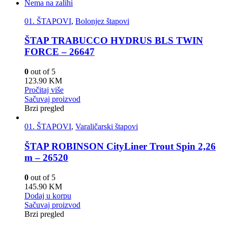
Nema na zalihi
01. ŠTAPOVI
,
Bolonjez štapovi
ŠTAP TRABUCCO HYDRUS BLS TWIN
FORCE – 26647
0
out of 5
123.90
KM
Pročitaj više
Sačuvaj proizvod
Brzi pregled
01. ŠTAPOVI
,
Varaličarski štapovi
ŠTAP ROBINSON CityLiner Trout Spin 2,26
m – 26520
0
out of 5
145.90
KM
Dodaj u korpu
Sačuvaj proizvod
Brzi pregled