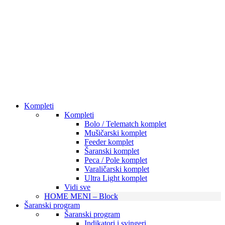
Kompleti
Kompleti
Bolo / Telematch komplet
Mušičarski komplet
Feeder komplet
Šaranski komplet
Peca / Pole komplet
Varaličarski komplet
Ultra Light komplet
Vidi sve
HOME MENI – Block
Šaranski program
Šaranski program
Indikatori i svingeri