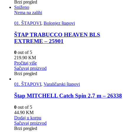
Brzi pregled
Sniženo
Nema na zalihi
01. ŠTAPOVI
,
Bolonjez štapovi
ŠTAP TRABUCCO HEAVEN BLS
EXTREME – 25901
0
out of 5
219.90
KM
Pročitaj više
Sačuvaj proizvod
Brzi pregled
01. ŠTAPOVI
,
Varaličarski štapovi
Štap MITCHELL Catch Spin 2,7 m – 26338
0
out of 5
44.90
KM
Dodaj u korpu
Sačuvaj proizvod
Brzi pregled