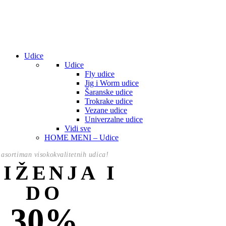
Udice
Udice
Fly udice
Jig i Worm udice
Šaranske udice
Trokrake udice
Vezane udice
Univerzalne udice
Vidi sve
HOME MENI – Udice
asortiman visokokvalitetnih udica!
NIŽENJA I
DO
30%