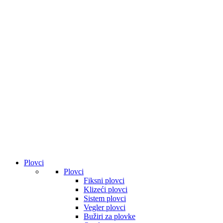
Plovci
Plovci
Fiksni plovci
Klizeći plovci
Sistem plovci
Vegler plovci
Bužiri za plovke