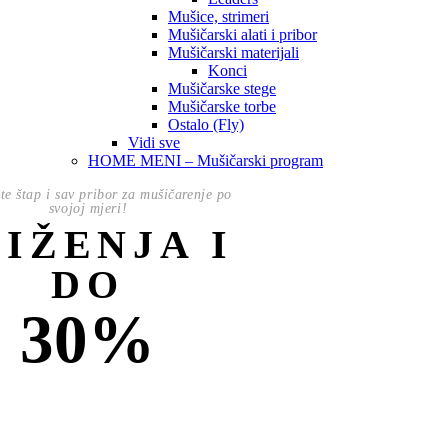
Mušice, strimeri
Mušičarski alati i pribor
Mušičarski materijali
Konci
Mušičarske stege
Mušičarske torbe
Ostalo (Fly)
Vidi sve
HOME MENI – Mušičarski program
te štap i sav pribor za mušičarenje po
svojoj mjeri!
NIŽENJA I
DO
30%