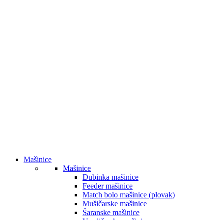
Mašinice
Mašinice
Dubinka mašinice
Feeder mašinice
Match bolo mašinice (plovak)
Mušičarske mašinice
Šaranske mašinice