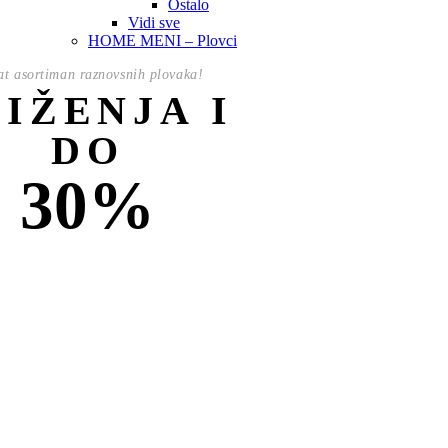
Ostalo
Vidi sve
HOME MENI – Plovci
t asortiman raznovsnih plovaka!
NIŽENJA I
DO
30%