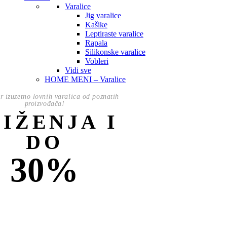
Varalice
Jig varalice
Kašike
Leptiraste varalice
Rapala
Silikonske varalice
Vobleri
Vidi sve
HOME MENI – Varalice
or izuzetno lovnih varalica od poznatih
proizvođača!
NIŽENJA I
DO
30%