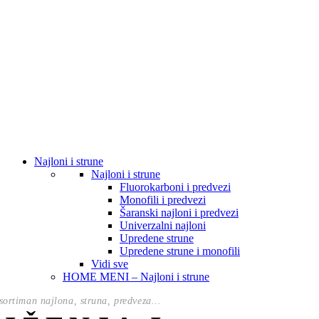
Najloni i strune
Najloni i strune
Fluorokarboni i predvezi
Monofili i predvezi
Šaranski najloni i predvezi
Univerzalni najloni
Upredene strune
Upredene strune i monofili
Vidi sve
HOME MENI – Najloni i strune
ortiman najlona, struna, predveza...