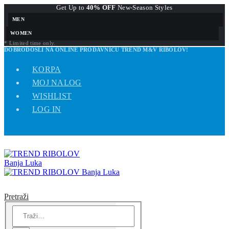
Get Up to
40% OFF
New-Season Styles
MEN
WOMEN
* Limited time only.
DOBRODOŠLI NA ONLINE PRODAVNICU TREND M&V RIBOLOV!
KORPA
MOJ NALOG
WISHLIST
LOG IN
Pretraži