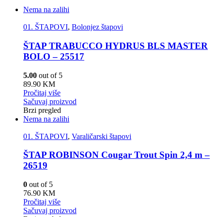
Nema na zalihi
01. ŠTAPOVI
,
Bolonjez štapovi
ŠTAP TRABUCCO HYDRUS BLS MASTER
BOLO – 25517
5.00
out of 5
89.90
KM
Pročitaj više
Sačuvaj proizvod
Brzi pregled
Nema na zalihi
01. ŠTAPOVI
,
Varaličarski štapovi
ŠTAP ROBINSON Cougar Trout Spin 2,4 m –
26519
0
out of 5
76.90
KM
Pročitaj više
Sačuvaj proizvod