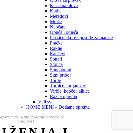
Olova za plovak
Klasična olova
Kutije
Meredovi
Mreže
Naočare
Obuća i odjeća
Plastične kofe i posude za mamce
Praćke
Raklje
Rančevi
Sonari
Stolice
Suncobrani
Sitni pribor
Torbe
Torbice i organizeri
Virble, kopče i alkice
Razna oprema
Vidi sve
HOME MENI – Dodatna oprema
asortiman razne dodatne opreme za
ribolov!!
NIŽENJA I