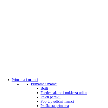
Primama i mamci
Primama i mamci
Boili
Feeder salame i nokle za udicu
Peleti partikli
Pop Up udični mamci
Praškasta primama