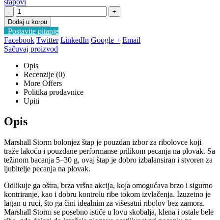
štapovi
-
+
Dodaj u korpu
Postavite pitanje
Facebook
Twitter
LinkedIn
Google +
Email
Sačuvaj proizvod
Opis
Recenzije (0)
More Offers
Politika prodavnice
Upiti
Opis
Marshall Storm bolonjez štap je pouzdan izbor za ribolovce koji
traže lakoću i pouzdane performanse prilikom pecanja na plovak. Sa
težinom bacanja 5–30 g, ovaj štap je dobro izbalansiran i stvoren za
ljubitelje pecanja na plovak.
Odlikuje ga oštra, brza vršna akcija, koja omogućava brzo i sigurno
kontriranje, kao i dobru kontrolu ribe tokom izvlačenja. Izuzetno je
lagan u ruci, što ga čini idealnim za višesatni ribolov bez zamora.
Marshall Storm se posebno ističe u lovu skobalja, klena i ostale bele