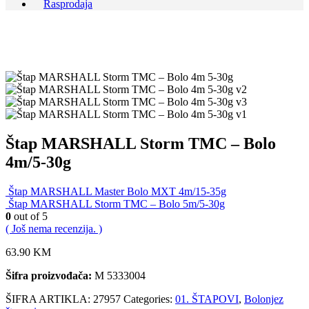
Rasprodaja
Štap MARSHALL Storm TMC – Bolo
4m/5-30g
Štap MARSHALL Master Bolo MXT 4m/15-35g
Štap MARSHALL Storm TMC – Bolo 5m/5-30g
0
out of 5
( Još nema recenzija. )
63.90
KM
Šifra proizvođača:
M 5333004
ŠIFRA ARTIKLA:
27957
Categories:
01. ŠTAPOVI
,
Bolonjez