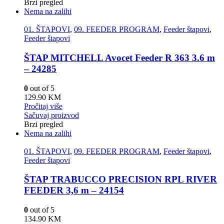
Brzi pregled
Nema na zalihi
01. ŠTAPOVI
,
09. FEEDER PROGRAM
,
Feeder štapovi
,
Feeder štapovi
ŠTAP MITCHELL Avocet Feeder R 363 3.6 m
– 24285
0
out of 5
129.90
KM
Pročitaj više
Sačuvaj proizvod
Brzi pregled
Nema na zalihi
01. ŠTAPOVI
,
09. FEEDER PROGRAM
,
Feeder štapovi
,
Feeder štapovi
ŠTAP TRABUCCO PRECISION RPL RIVER
FEEDER 3,6 m – 24154
0
out of 5
134.90
KM