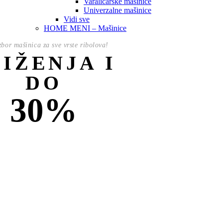
Varaličarske mašinice
Univerzalne mašinice
Vidi sve
HOME MENI – Mašinice
izbor mašinica za sve vrste ribolova!
NIŽENJA I
DO
30%