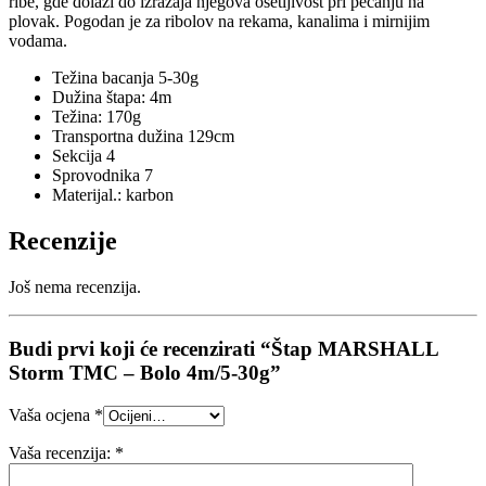
ribe, gde dolazi do izražaja njegova osetljivost pri pecanju na
plovak. Pogodan je za ribolov na rekama, kanalima i mirnijim
vodama.
Težina bacanja 5-30g
Dužina štapa: 4m
Težina: 170g
Transportna dužina 129cm
Sekcija 4
Sprovodnika 7
Materijal.: karbon
Recenzije
Još nema recenzija.
Budi prvi koji će recenzirati “Štap MARSHALL
Storm TMC – Bolo 4m/5-30g”
Vaša ocjena
*
Vaša recenzija:
*