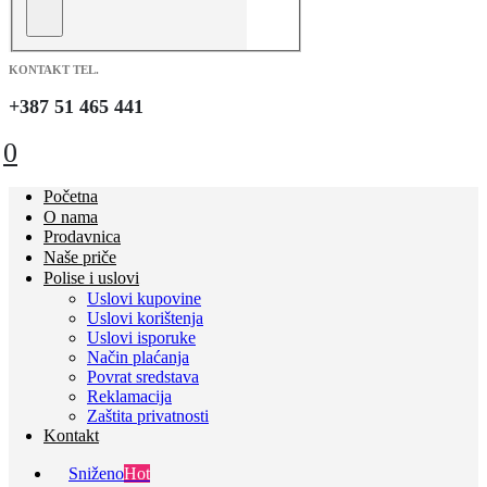
KONTAKT TEL.
+387 51 465 441
0
Početna
O nama
Prodavnica
Naše priče
Polise i uslovi
Uslovi kupovine
Uslovi korištenja
Uslovi isporuke
Način plaćanja
Povrat sredstava
Reklamacija
Zaštita privatnosti
Kontakt
Sniženo
Hot