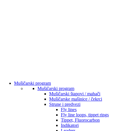
Mušičarski program
Mušičarski program
Mušičarski štapovi / mahači
Mušičarske mašinice / čekrci
Strune i predvezi
Fly lines
Fly line loops, tippet rings
Tippet, Fluorocarbon
Indikatori
Leaders