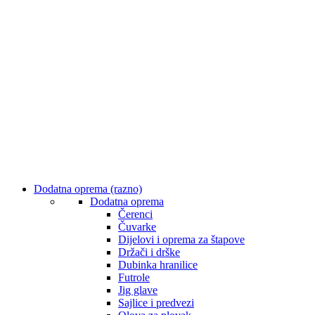
Dodatna oprema (razno)
Dodatna oprema
Čerenci
Čuvarke
Dijelovi i oprema za štapove
Držači i drške
Dubinka hranilice
Futrole
Jig glave
Sajlice i predvezi