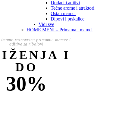
Dodaci i aditivi
Tečne arome i atraktori
Ostali mamci
Dipovi i prskalice
Vidi sve
HOME MENI – Primama i mamci
 imamo raznovrsnu primamu, mamce i
aditive za ribolov!
NIŽENJA I
DO
30%