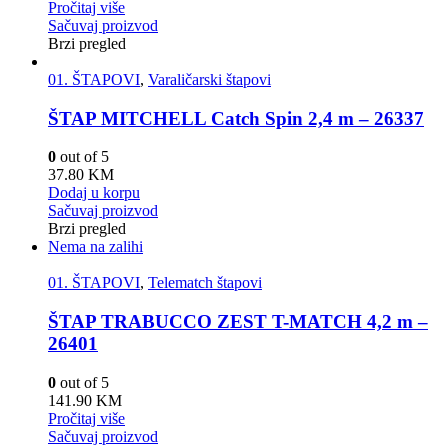
Pročitaj više
Sačuvaj proizvod
Brzi pregled
01. ŠTAPOVI
,
Varaličarski štapovi
ŠTAP MITCHELL Catch Spin 2,4 m – 26337
0
out of 5
37.80
KM
Dodaj u korpu
Sačuvaj proizvod
Brzi pregled
Nema na zalihi
01. ŠTAPOVI
,
Telematch štapovi
ŠTAP TRABUCCO ZEST T-MATCH 4,2 m –
26401
0
out of 5
141.90
KM
Pročitaj više
Sačuvaj proizvod