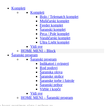
Kompleti
Kompleti
Bolo / Telematch komplet
Mušičarski komplet
Feeder komplet
Šaranski komplet
Peca / Pole komplet
Varaličarski komplet
Ultra Light komplet
Vidi sve
HOME MENI – Block
Šaranski program
Šaranski program
Indikatori i svingeri
Rod podovi
Šaranska olova
Šaranske stolice
Šaranske torbe i futrole
Šaranski pribor
Virble i kopče
Vidi sve
HOME MENI – Šaranski program
o bogat asortiman alata i pribora za