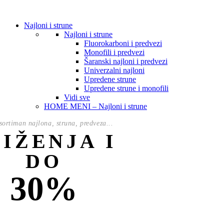
Najloni i strune
Najloni i strune
Fluorokarboni i predvezi
Monofili i predvezi
Šaranski najloni i predvezi
Univerzalni najloni
Upredene strune
Upredene strune i monofili
Vidi sve
HOME MENI – Najloni i strune
ortiman najlona, struna, predveza...
NIŽENJA I
DO
30%