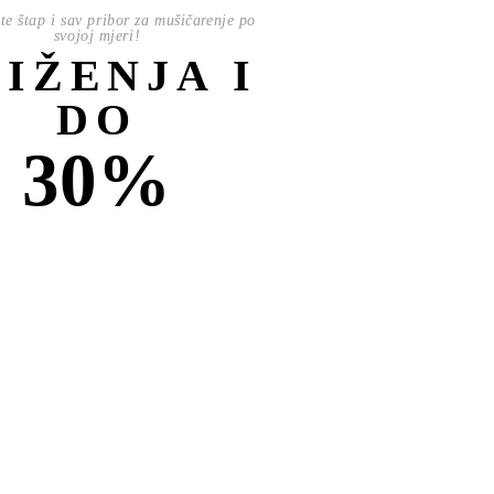
te štap i sav pribor za mušičarenje po
svojoj mjeri!
NIŽENJA I
DO
30%