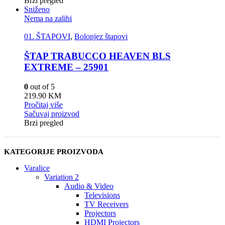
Brzi pregled
Sniženo
Nema na zalihi
01. ŠTAPOVI
,
Bolonjez štapovi
ŠTAP TRABUCCO HEAVEN BLS
EXTREME – 25901
0
out of 5
219.90
KM
Pročitaj više
Sačuvaj proizvod
Brzi pregled
KATEGORIJE PROIZVODA
Varalice
Variation 2
Audio & Video
Televisions
TV Receivers
Projectors
HDMI Projectors