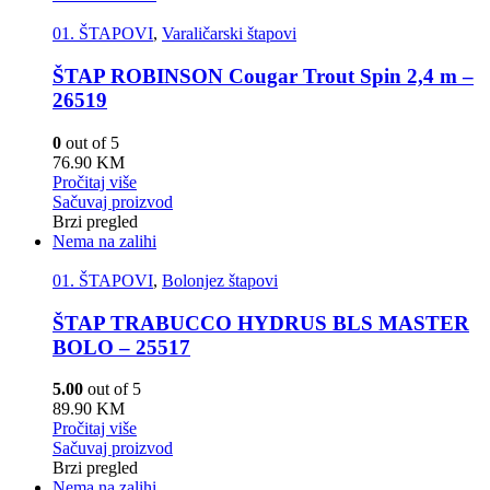
01. ŠTAPOVI
,
Varaličarski štapovi
ŠTAP ROBINSON Cougar Trout Spin 2,4 m –
26519
0
out of 5
76.90
KM
Pročitaj više
Sačuvaj proizvod
Brzi pregled
Nema na zalihi
01. ŠTAPOVI
,
Bolonjez štapovi
ŠTAP TRABUCCO HYDRUS BLS MASTER
BOLO – 25517
5.00
out of 5
89.90
KM
Pročitaj više
Sačuvaj proizvod
Brzi pregled
Nema na zalihi