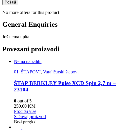
No more offers for this product!
General Enquiries
Još nema upita.
Povezani proizvodi
Nema na zalihi
01. ŠTAPOVI
,
Varaličarski štapovi
ŠTAP BERKLEY Pulse XCD Spin 2,7 m –
23104
0
out of 5
250.00
KM
Pročitaj više
Sačuvaj proizvod
Brzi pregled