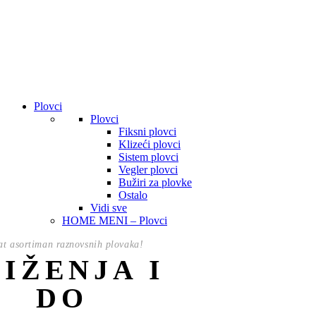
Plovci
Plovci
Fiksni plovci
Klizeći plovci
Sistem plovci
Vegler plovci
Bužiri za plovke
Ostalo
Vidi sve
HOME MENI – Plovci
t asortiman raznovsnih plovaka!
NIŽENJA I
DO