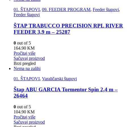
01. ŠTAPOVI
,
09. FEEDER PROGRAM
,
Feeder štapovi
,
Feeder štapovi
ŠTAP TRABUCCO PRECISION RPL RIVER
FEEDER 3,9 m – 25287
0
out of 5
164.90
KM
Pročitaj više
Sačuvaj proizvod
Brzi pregled
Nema na zalihi
01. ŠTAPOVI
,
Varaličarski štapovi
Štap ABU GARCIA Tormentor Spin 2,4 m –
26464
0
out of 5
104.90
KM
Pročitaj više
Sačuvaj proizvod