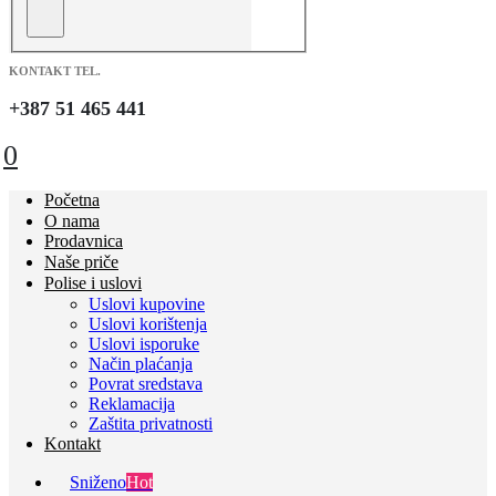
KONTAKT TEL.
+387 51 465 441
0
Početna
O nama
Prodavnica
Naše priče
Polise i uslovi
Uslovi kupovine
Uslovi korištenja
Uslovi isporuke
Način plaćanja
Povrat sredstava
Reklamacija
Zaštita privatnosti
Kontakt
Sniženo
Hot