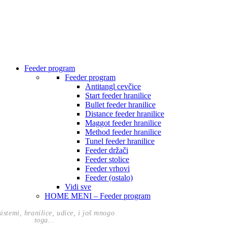
Feeder program
Feeder program
Antitangl cevčice
Start feeder hranilice
Bullet feeder hranilice
Distance feeder hranilice
Maggot feeder hranilice
Method feeder hranilice
Tunel feeder hranilice
Feeder držači
Feeder stolice
Feeder vrhovi
Feeder (ostalo)
Vidi sve
HOME MENI – Feeder program
istemi, hranilice, udice, i još mnogo
toga...