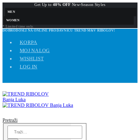
Get Up to
40% OFF
New-Season Styles
MEN
WOMEN
* Limited time only.
DOBRODOŠLI NA ONLINE PRODAVNICU TREND M&V RIBOLOV!
KORPA
MOJ NALOG
WISHLIST
LOG IN
Pretraži