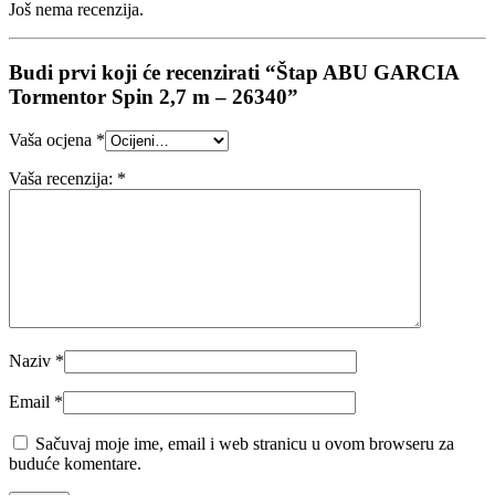
Još nema recenzija.
Budi prvi koji će recenzirati “Štap ABU GARCIA
Tormentor Spin 2,7 m – 26340”
Vaša ocjena
*
Vaša recenzija:
*
Naziv
*
Email
*
Sačuvaj moje ime, email i web stranicu u ovom browseru za
buduće komentare.