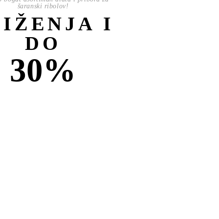
šaranski ribolov!
NIŽENJA I
DO
30%