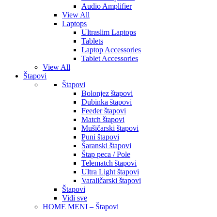
Audio Amplifier
View All
Laptops
Ultraslim Laptops
Tablets
Laptop Accessories
Tablet Accessories
View All
Štapovi
Štapovi
Bolonjez štapovi
Dubinka štapovi
Feeder štapovi
Match štapovi
Mušičarski štapovi
Puni štapovi
Šaranski štapovi
Štap peca / Pole
Telematch štapovi
Ultra Light štapovi
Varaličarski štapovi
Štapovi
Vidi sve
HOME MENI – Štapovi