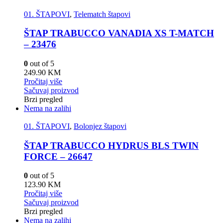
01. ŠTAPOVI
,
Telematch štapovi
ŠTAP TRABUCCO VANADIA XS T-MATCH
– 23476
0
out of 5
249.90
KM
Pročitaj više
Sačuvaj proizvod
Brzi pregled
Nema na zalihi
01. ŠTAPOVI
,
Bolonjez štapovi
ŠTAP TRABUCCO HYDRUS BLS TWIN
FORCE – 26647
0
out of 5
123.90
KM
Pročitaj više
Sačuvaj proizvod
Brzi pregled
Nema na zalihi