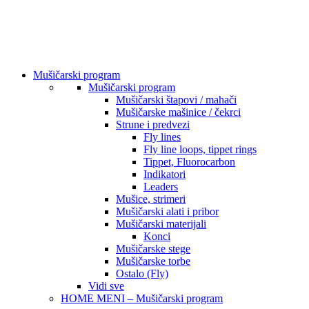
Mušičarski program
Mušičarski program
Mušičarski štapovi / mahači
Mušičarske mašinice / čekrci
Strune i predvezi
Fly lines
Fly line loops, tippet rings
Tippet, Fluorocarbon
Indikatori
Leaders
Mušice, strimeri
Mušičarski alati i pribor
Mušičarski materijali
Konci
Mušičarske stege
Mušičarske torbe
Ostalo (Fly)
Vidi sve
HOME MENI – Mušičarski program