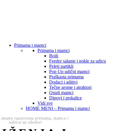
Primama i mamci
Primama i mamci
Boili
Feeder salame i nokle za udicu
Peleti partikli
Pop Up udični mamci
Praškasta primama
Dodaci i aditivi
Tečne arome i atraktori
Ostali mamci
Dipovi i prskalice
Vidi sve
HOME MENI – Primama i mamci
 imamo raznovrsnu primamu, mamce i
aditive za ribolov!