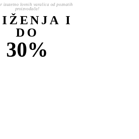
or izuzetno lovnih varalica od poznatih
proizvođača!
NIŽENJA I
DO
30%