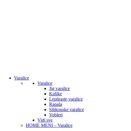
Varalice
Varalice
Jig varalice
Kašike
Leptiraste varalice
Rapala
Silikonske varalice
Vobleri
Vidi sve
HOME MENI – Varalice