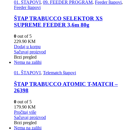
01. ŠTAPOVI
,
09. FEEDER PROGRAM
,
Feeder štapovi
,
Feeder štapovi
ŠTAP TRABUCCO SELEKTOR XS
SUPREME FEEDER 3,6m 80g
0
out of 5
229.90
KM
Dodaj u korpu
Sačuvaj proizvod
Brzi pregled
Nema na zalihi
01. ŠTAPOVI
,
Telematch štapovi
ŠTAP TRABUCCO ATOMIC T-MATCH –
26398
0
out of 5
179.90
KM
Pročitaj više
Sačuvaj proizvod
Brzi pregled
Nema na zalihi