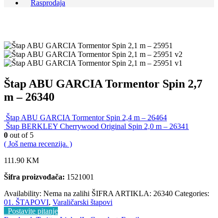
Rasprodaja
Štap ABU GARCIA Tormentor Spin 2,7
m – 26340
Štap ABU GARCIA Tormentor Spin 2,4 m – 26464
Štap BERKLEY Cherrywood Original Spin 2,0 m – 26341
0
out of 5
( Još nema recenzija. )
111.90
KM
Šifra proizvođača:
1521001
Availability:
Nema na zalihi
ŠIFRA ARTIKLA:
26340
Categories:
01. ŠTAPOVI
,
Varaličarski štapovi
Postavite pitanje