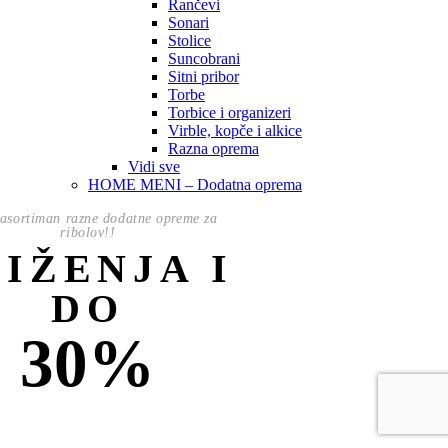
Rančevi
Sonari
Stolice
Suncobrani
Sitni pribor
Torbe
Torbice i organizeri
Virble, kopče i alkice
Razna oprema
Vidi sve
HOME MENI – Dodatna oprema
asortiman razne dodatne opreme za
ribolov!!
NIŽENJA I
DO
30%