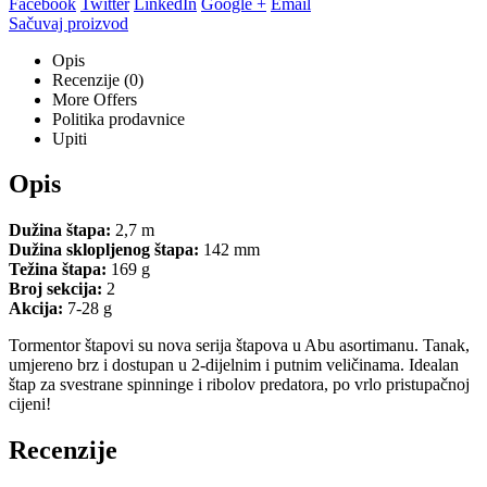
Facebook
Twitter
LinkedIn
Google +
Email
Sačuvaj proizvod
Opis
Recenzije (0)
More Offers
Politika prodavnice
Upiti
Opis
Dužina štapa:
2,7 m
Dužina sklopljenog štapa:
142 mm
Težina štapa:
169 g
Broj sekcija:
2
Akcija:
7-28 g
Tormentor štapovi su nova serija štapova u Abu asortimanu. Tanak,
umjereno brz i dostupan u 2-dijelnim i putnim veličinama. Idealan
štap za svestrane spinninge i ribolov predatora, po vrlo pristupačnoj
cijeni!
Recenzije