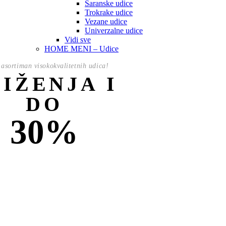
Šaranske udice
Trokrake udice
Vezane udice
Univerzalne udice
Vidi sve
HOME MENI – Udice
asortiman visokokvalitetnih udica!
NIŽENJA I
DO
30%