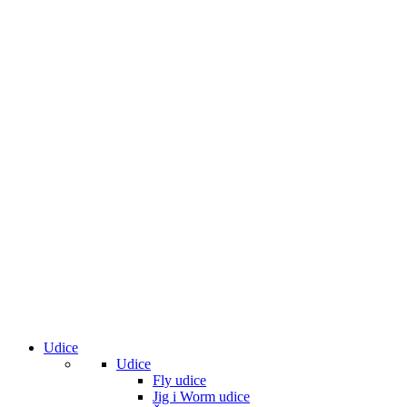
Udice
Udice
Fly udice
Jig i Worm udice