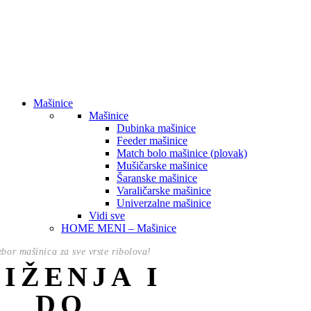
Mašinice
Mašinice
Dubinka mašinice
Feeder mašinice
Match bolo mašinice (plovak)
Mušičarske mašinice
Šaranske mašinice
Varaličarske mašinice
Univerzalne mašinice
Vidi sve
HOME MENI – Mašinice
izbor mašinica za sve vrste ribolova!
NIŽENJA I
DO