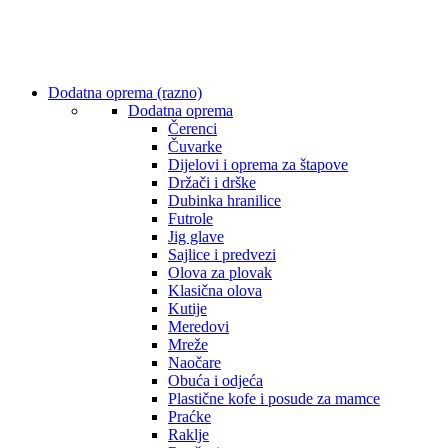
Dodatna oprema (razno)
Dodatna oprema
Čerenci
Čuvarke
Dijelovi i oprema za štapove
Držači i drške
Dubinka hranilice
Futrole
Jig glave
Sajlice i predvezi
Olova za plovak
Klasična olova
Kutije
Meredovi
Mreže
Naočare
Obuća i odjeća
Plastične kofe i posude za mamce
Praćke
Raklje