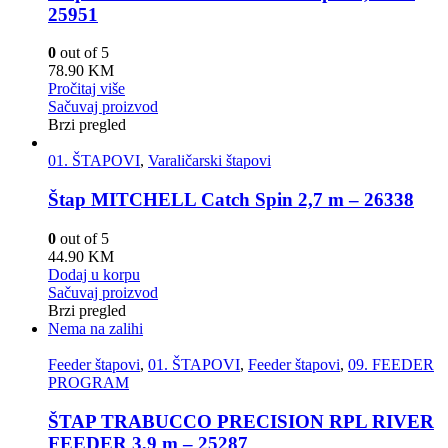
25951
0
out of 5
78.90
KM
Pročitaj više
Sačuvaj proizvod
Brzi pregled
01. ŠTAPOVI
,
Varaličarski štapovi
Štap MITCHELL Catch Spin 2,7 m – 26338
0
out of 5
44.90
KM
Dodaj u korpu
Sačuvaj proizvod
Brzi pregled
Nema na zalihi
Feeder štapovi
,
01. ŠTAPOVI
,
Feeder štapovi
,
09. FEEDER
PROGRAM
ŠTAP TRABUCCO PRECISION RPL RIVER
FEEDER 3,9 m – 25287