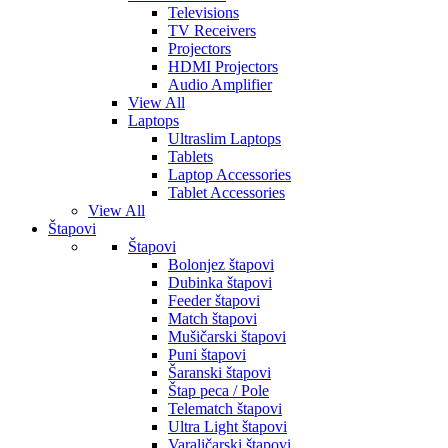
Televisions
TV Receivers
Projectors
HDMI Projectors
Audio Amplifier
View All
Laptops
Ultraslim Laptops
Tablets
Laptop Accessories
Tablet Accessories
View All
Štapovi
Štapovi
Bolonjez štapovi
Dubinka štapovi
Feeder štapovi
Match štapovi
Mušičarski štapovi
Puni štapovi
Šaranski štapovi
Štap peca / Pole
Telematch štapovi
Ultra Light štapovi
Varaličarski štapovi