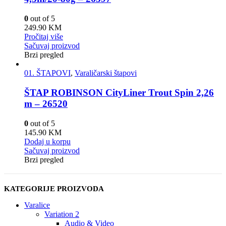
0
out of 5
249.90
KM
Pročitaj više
Sačuvaj proizvod
Brzi pregled
01. ŠTAPOVI
,
Varaličarski štapovi
ŠTAP ROBINSON CityLiner Trout Spin 2,26
m – 26520
0
out of 5
145.90
KM
Dodaj u korpu
Sačuvaj proizvod
Brzi pregled
KATEGORIJE PROIZVODA
Varalice
Variation 2
Audio & Video