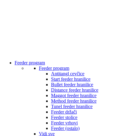
Feeder program
Feeder program
Antitangl cevčice
Start feeder hranilice
Bullet feeder hranilice
Distance feeder hranilice
Maggot feeder hranilice
Method feeder hranilice
Tunel feeder hranilice
Feeder držači
Feeder stolice
Feeder vrhovi
Feeder (ostalo)
Vidi sve