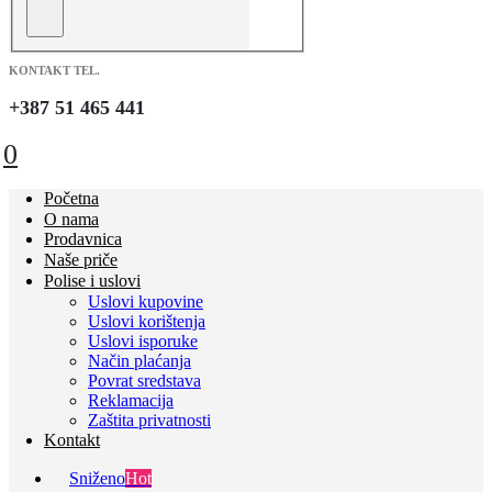
KONTAKT TEL.
+387 51 465 441
0
Početna
O nama
Prodavnica
Naše priče
Polise i uslovi
Uslovi kupovine
Uslovi korištenja
Uslovi isporuke
Način plaćanja
Povrat sredstava
Reklamacija
Zaštita privatnosti
Kontakt
Sniženo
Hot