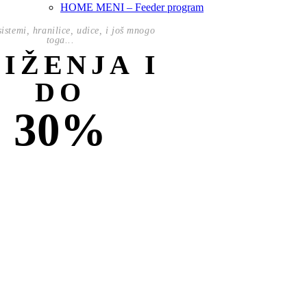
HOME MENI – Feeder program
istemi, hranilice, udice, i još mnogo
toga...
NIŽENJA I
DO
30%