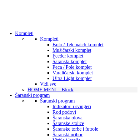
Kompleti
Kompleti
Bolo / Telematch komplet
Mušičarski komplet
Feeder komplet
Šaranski komplet
Peca / Pole komplet
Varaličarski komplet
Ultra Light komplet
Vidi sve
HOME MENI – Block
Šaranski program
Šaranski program
Indikatori i svingeri
Rod podovi
Šaranska olova
Šaranske stolice
Šaranske torbe i futrole
Šaranski pribor