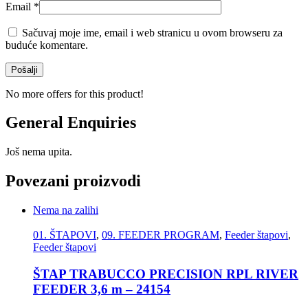
Email
*
Sačuvaj moje ime, email i web stranicu u ovom browseru za
buduće komentare.
No more offers for this product!
General Enquiries
Još nema upita.
Povezani proizvodi
Nema na zalihi
01. ŠTAPOVI
,
09. FEEDER PROGRAM
,
Feeder štapovi
,
Feeder štapovi
ŠTAP TRABUCCO PRECISION RPL RIVER
FEEDER 3,6 m – 24154