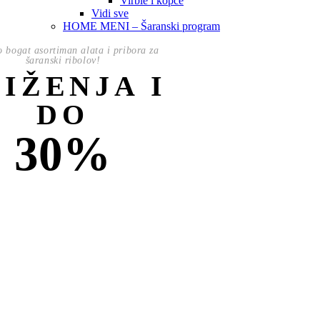
Virble i kopče
Vidi sve
HOME MENI – Šaranski program
o bogat asortiman alata i pribora za
šaranski ribolov!
NIŽENJA I
DO
30%