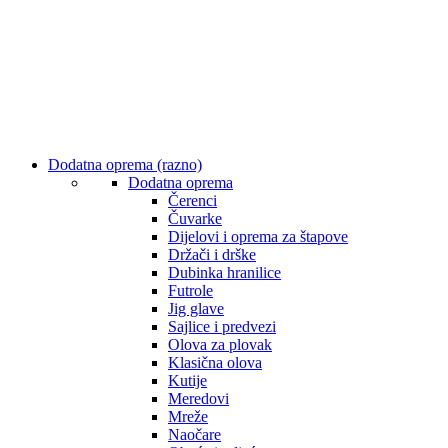
Dodatna oprema (razno)
Dodatna oprema
Čerenci
Čuvarke
Dijelovi i oprema za štapove
Držači i drške
Dubinka hranilice
Futrole
Jig glave
Sajlice i predvezi
Olova za plovak
Klasična olova
Kutije
Meredovi
Mreže
Naočare