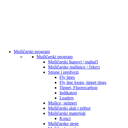
Mušičarski program
Mušičarski program
Mušičarski štapovi / mahači
Mušičarske mašinice / čekrci
Strune i predvezi
Fly lines
Fly line loops, tippet rings
Tippet, Fluorocarbon
Indikatori
Leaders
Mušice, strimeri
Mušičarski alati i pribor
Mušičarski materijali
Konci
Mušičarske stege