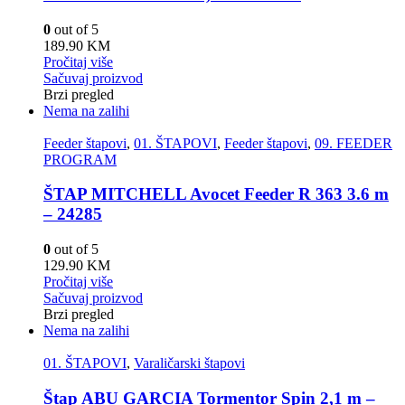
0
out of 5
189.90
KM
Pročitaj više
Sačuvaj proizvod
Brzi pregled
Nema na zalihi
Feeder štapovi
,
01. ŠTAPOVI
,
Feeder štapovi
,
09. FEEDER
PROGRAM
ŠTAP MITCHELL Avocet Feeder R 363 3.6 m
– 24285
0
out of 5
129.90
KM
Pročitaj više
Sačuvaj proizvod
Brzi pregled
Nema na zalihi
01. ŠTAPOVI
,
Varaličarski štapovi
Štap ABU GARCIA Tormentor Spin 2,1 m –