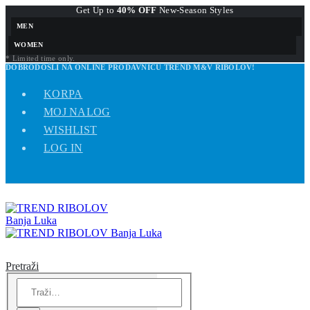
Get Up to
40% OFF
New-Season Styles
MEN
WOMEN
* Limited time only.
DOBRODOŠLI NA ONLINE PRODAVNICU TREND M&V RIBOLOV!
KORPA
MOJ NALOG
WISHLIST
LOG IN
Pretraži