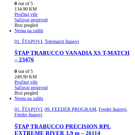
0
out of 5
134.90
KM
Pročitaj više
Sačuvaj proizvod
Brzi pregled
Nema na zalihi
01. ŠTAPOVI
,
Telematch štapovi
ŠTAP TRABUCCO VANADIA XS T-MATCH
– 23476
0
out of 5
249.90
KM
Pročitaj više
Sačuvaj proizvod
Brzi pregled
Nema na zalihi
01. ŠTAPOVI
,
09. FEEDER PROGRAM
,
Feeder štapovi
,
Feeder štapovi
ŠTAP TRABUCCO PRECISION RPL
EXTREME RIVER 3,9 m – 26114