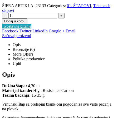
ŠIFRA ARTIKLA:
23133
Categories:
01. ŠTAPOVI
,
Telematch
štapovi
-
+
Dodaj u korpu
Postavite pitanje
Facebook
Twitter
LinkedIn
Google +
Email
Sačuvaj proizvod
Opis
Recenzije (0)
More Offers
Politika prodavnice
Upiti
Opis
Dužina štapa:
4,30 m
Materijal izrade:
High Resistance Carbon
Težina bacanja:
15-35 g
Vrhunski štap sa prelepim blank-om pogodan za sve vrste pecanja
na plovak.
Sa svojom fenomenalnom dužinom, pomoći će vam da zabacite i