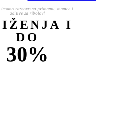
 imamo raznovrsnu primamu, mamce i
aditive za ribolov!
NIŽENJA I
DO
30%