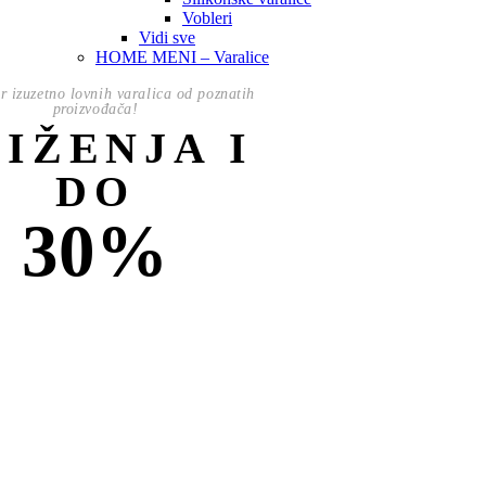
Vobleri
Vidi sve
HOME MENI – Varalice
or izuzetno lovnih varalica od poznatih
proizvođača!
NIŽENJA I
DO
30%