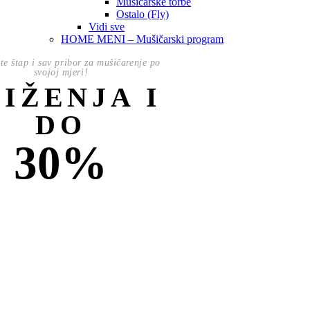
Mušičarske torbe
Ostalo (Fly)
Vidi sve
HOME MENI – Mušičarski program
te štap i sav pribor za mušičarenje po
svojoj mjeri!
NIŽENJA I
DO
30%