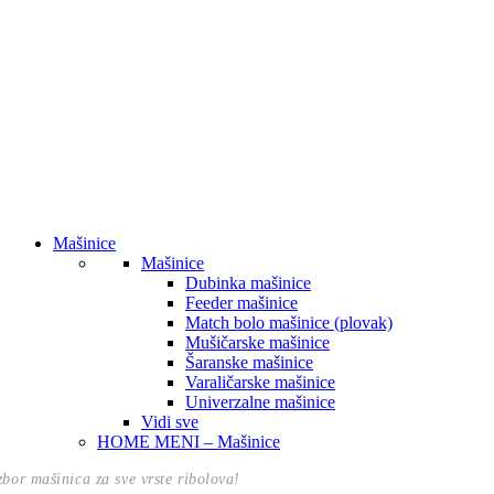
Mašinice
Mašinice
Dubinka mašinice
Feeder mašinice
Match bolo mašinice (plovak)
Mušičarske mašinice
Šaranske mašinice
Varaličarske mašinice
Univerzalne mašinice
Vidi sve
HOME MENI – Mašinice
izbor mašinica za sve vrste ribolova!