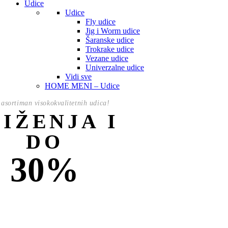
Udice
Udice
Fly udice
Jig i Worm udice
Šaranske udice
Trokrake udice
Vezane udice
Univerzalne udice
Vidi sve
HOME MENI – Udice
asortiman visokokvalitetnih udica!
NIŽENJA I
DO
30%