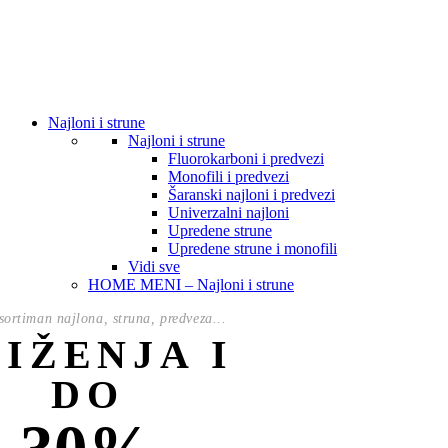
Najloni i strune
Najloni i strune
Fluorokarboni i predvezi
Monofili i predvezi
Šaranski najloni i predvezi
Univerzalni najloni
Upredene strune
Upredene strune i monofili
Vidi sve
HOME MENI – Najloni i strune
ortiman najlona, struna, predveza...
NIŽENJA I
DO