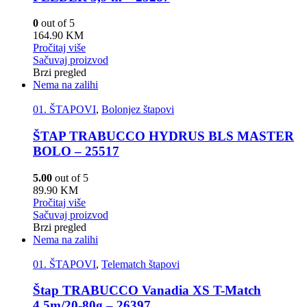
0
out of 5
164.90
KM
Pročitaj više
Sačuvaj proizvod
Brzi pregled
Nema na zalihi
01. ŠTAPOVI
,
Bolonjez štapovi
ŠTAP TRABUCCO HYDRUS BLS MASTER
BOLO – 25517
5.00
out of 5
89.90
KM
Pročitaj više
Sačuvaj proizvod
Brzi pregled
Nema na zalihi
01. ŠTAPOVI
,
Telematch štapovi
Štap TRABUCCO Vanadia XS T-Match
4,5m/20-80g – 26397