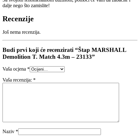
dalje nego što zamislite!
Recenzije
Još nema recenzija.
Budi prvi koji će recenzirati “Štap MARSHALL
Demolition T. Match 4.3m – 23133”
Vaša ocjena
*
Vaša recenzija:
*
Naziv
*