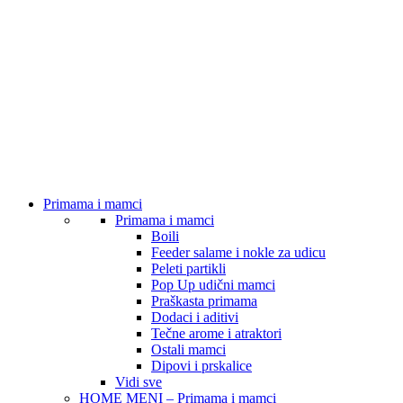
Primama i mamci
Primama i mamci
Boili
Feeder salame i nokle za udicu
Peleti partikli
Pop Up udični mamci
Praškasta primama
Dodaci i aditivi
Tečne arome i atraktori
Ostali mamci
Dipovi i prskalice
Vidi sve
HOME MENI – Primama i mamci