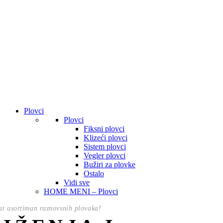
Plovci
Plovci
Fiksni plovci
Klizeći plovci
Sistem plovci
Vegler plovci
Bužiri za plovke
Ostalo
Vidi sve
HOME MENI – Plovci
t asortiman raznovsnih plovaka!