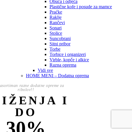
Obuća i odjeća
Plastične kofe i posude za mamce
Praćke
Raklje
Rančevi
Sonari
Stolice
Suncobrani
Sitni pribor
Torbe
Torbice i organizeri
Virble, kopče i alkice
Razna oprema
Vidi sve
HOME MENI – Dodatna oprema
asortiman razne dodatne opreme za
ribolov!!
NIŽENJA I
DO
30%