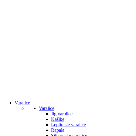
Varalice
Varalice
Jig varalice
Kašike
Leptiraste varalice
Rapala
Silikonske varalice