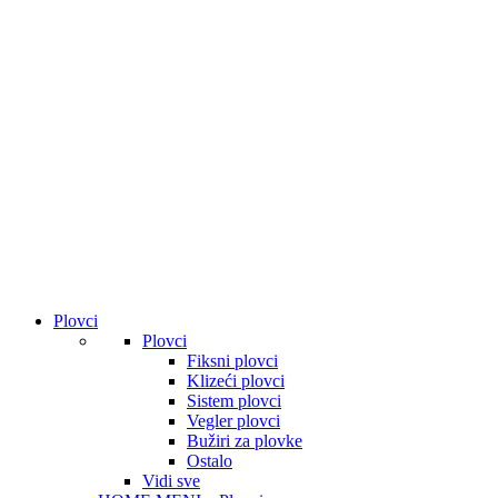
Plovci
Plovci
Fiksni plovci
Klizeći plovci
Sistem plovci
Vegler plovci
Bužiri za plovke
Ostalo
Vidi sve