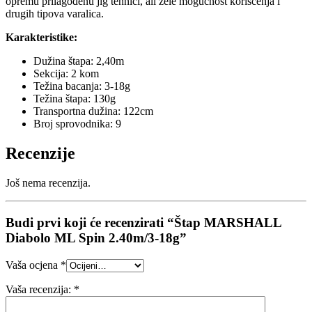
opremu prilagođenu jig tehnici, ali žele mogućnost korišćenja i
drugih tipova varalica.
Karakteristike:
Dužina štapa: 2,40m
Sekcija: 2 kom
Težina bacanja: 3-18g
Težina štapa: 130g
Transportna dužina: 122cm
Broj sprovodnika: 9
Recenzije
Još nema recenzija.
Budi prvi koji će recenzirati “Štap MARSHALL
Diabolo ML Spin 2.40m/3-18g”
Vaša ocjena
*
Vaša recenzija:
*