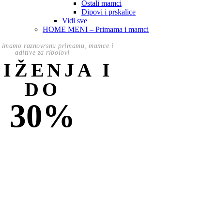
Ostali mamci
Dipovi i prskalice
Vidi sve
HOME MENI – Primama i mamci
 imamo raznovrsnu primamu, mamce i
aditive za ribolov!
NIŽENJA I
DO
30%