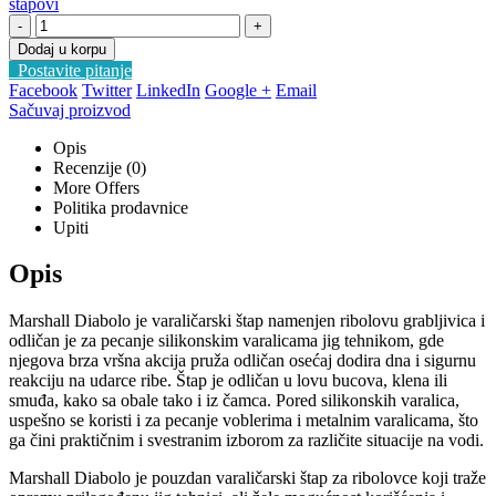
štapovi
-
+
Dodaj u korpu
Postavite pitanje
Facebook
Twitter
LinkedIn
Google +
Email
Sačuvaj proizvod
Opis
Recenzije (0)
More Offers
Politika prodavnice
Upiti
Opis
Marshall Diabolo je varaličarski štap namenjen ribolovu grabljivica i
odličan je za pecanje silikonskim varalicama jig tehnikom, gde
njegova brza vršna akcija pruža odličan osećaj dodira dna i sigurnu
reakciju na udarce ribe. Štap je odličan u lovu bucova, klena ili
smuđa, kako sa obale tako i iz čamca. Pored silikonskih varalica,
uspešno se koristi i za pecanje voblerima i metalnim varalicama, što
ga čini praktičnim i svestranim izborom za različite situacije na vodi.
Marshall Diabolo je pouzdan varaličarski štap za ribolovce koji traže