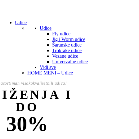
Udice
Udice
Fly udice
Jig i Worm udice
Šaranske udice
Trokrake udice
Vezane udice
Univerzalne udice
Vidi sve
HOME MENI – Udice
asortiman visokokvalitetnih udica!
NIŽENJA I
DO
30%