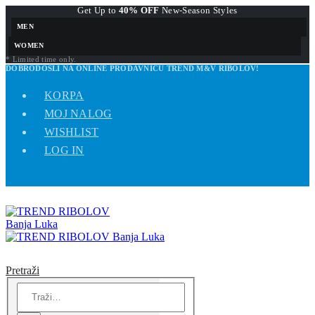
Get Up to
40% OFF
New-Season Styles
MEN
WOMEN
* Limited time only.
DOBRODOŠLI NA ONLINE PRODAVNICU TREND M&V RIBOLOV!
KORPA
MOJ NALOG
WISHLIST
LOG IN
Pretraži