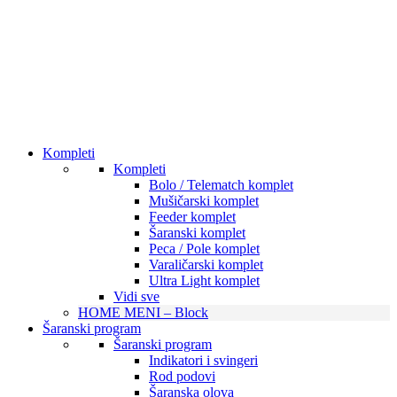
Kompleti
Kompleti
Bolo / Telematch komplet
Mušičarski komplet
Feeder komplet
Šaranski komplet
Peca / Pole komplet
Varaličarski komplet
Ultra Light komplet
Vidi sve
HOME MENI – Block
Šaranski program
Šaranski program
Indikatori i svingeri
Rod podovi
Šaranska olova