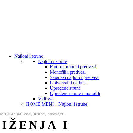
Najloni i strune
Najloni i strune
Fluorokarboni i predvezi
Monofili i predvezi
Šaranski najloni i predvezi
Univerzalni najloni
Upredene strune
Upredene strune i monofili
Vidi sve
HOME MENI – Najloni i strune
ortiman najlona, struna, predveza...
NIŽENJA I