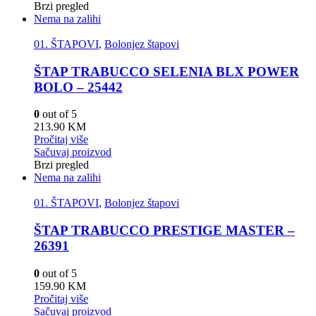
Brzi pregled
Nema na zalihi
01. ŠTAPOVI
,
Bolonjez štapovi
ŠTAP TRABUCCO SELENIA BLX POWER
BOLO – 25442
0
out of 5
213.90
KM
Pročitaj više
Sačuvaj proizvod
Brzi pregled
Nema na zalihi
01. ŠTAPOVI
,
Bolonjez štapovi
ŠTAP TRABUCCO PRESTIGE MASTER –
26391
0
out of 5
159.90
KM
Pročitaj više
Sačuvaj proizvod