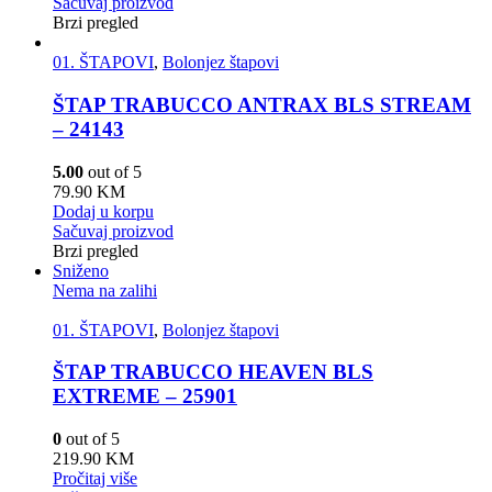
Sačuvaj proizvod
Brzi pregled
01. ŠTAPOVI
,
Bolonjez štapovi
ŠTAP TRABUCCO ANTRAX BLS STREAM
– 24143
5.00
out of 5
79.90
KM
Dodaj u korpu
Sačuvaj proizvod
Brzi pregled
Sniženo
Nema na zalihi
01. ŠTAPOVI
,
Bolonjez štapovi
ŠTAP TRABUCCO HEAVEN BLS
EXTREME – 25901
0
out of 5
219.90
KM
Pročitaj više