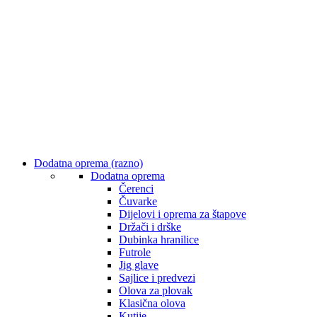
Dodatna oprema (razno)
Dodatna oprema
Čerenci
Čuvarke
Dijelovi i oprema za štapove
Držači i drške
Dubinka hranilice
Futrole
Jig glave
Sajlice i predvezi
Olova za plovak
Klasična olova
Kutije