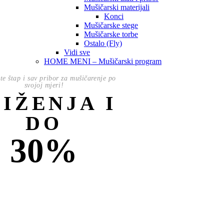
Mušičarski materijali
Konci
Mušičarske stege
Mušičarske torbe
Ostalo (Fly)
Vidi sve
HOME MENI – Mušičarski program
te štap i sav pribor za mušičarenje po
svojoj mjeri!
NIŽENJA I
DO
30%