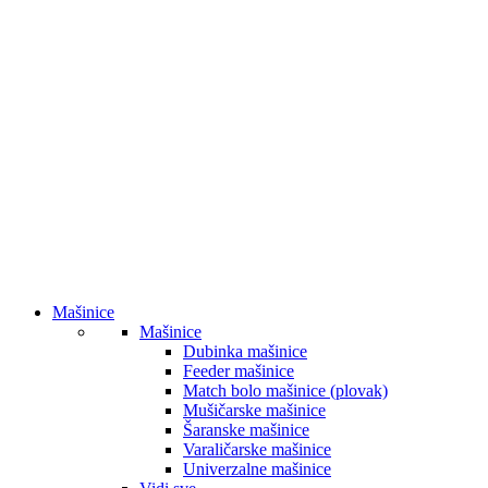
Mašinice
Mašinice
Dubinka mašinice
Feeder mašinice
Match bolo mašinice (plovak)
Mušičarske mašinice
Šaranske mašinice
Varaličarske mašinice
Univerzalne mašinice