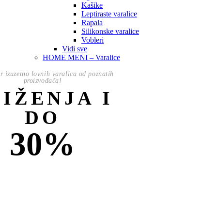
Kašike
Leptiraste varalice
Rapala
Silikonske varalice
Vobleri
Vidi sve
HOME MENI – Varalice
or izuzetno lovnih varalica od poznatih
proizvođača!
NIŽENJA I
DO
30%