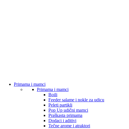
Primama i mamci
Primama i mamci
Boili
Feeder salame i nokle za udicu
Peleti partikli
Pop Up udični mamci
Praškasta primama
Dodaci i aditivi
Tečne arome i atraktori