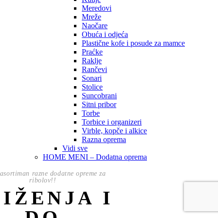
Meredovi
Mreže
Naočare
Obuća i odjeća
Plastične kofe i posude za mamce
Praćke
Raklje
Rančevi
Sonari
Stolice
Suncobrani
Sitni pribor
Torbe
Torbice i organizeri
Virble, kopče i alkice
Razna oprema
Vidi sve
HOME MENI – Dodatna oprema
asortiman razne dodatne opreme za
ribolov!!
NIŽENJA I
DO