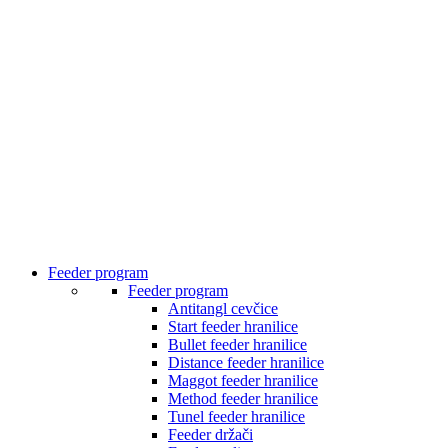
Feeder program
Feeder program
Antitangl cevčice
Start feeder hranilice
Bullet feeder hranilice
Distance feeder hranilice
Maggot feeder hranilice
Method feeder hranilice
Tunel feeder hranilice
Feeder držači