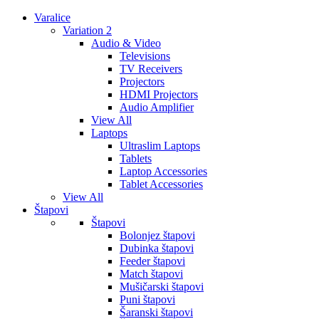
Varalice
Variation 2
Audio & Video
Televisions
TV Receivers
Projectors
HDMI Projectors
Audio Amplifier
View All
Laptops
Ultraslim Laptops
Tablets
Laptop Accessories
Tablet Accessories
View All
Štapovi
Štapovi
Bolonjez štapovi
Dubinka štapovi
Feeder štapovi
Match štapovi
Mušičarski štapovi
Puni štapovi
Šaranski štapovi