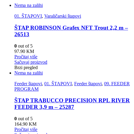
Nema na zalihi
01. ŠTAPOVI
,
Varaličarski štapovi
ŠTAP ROBINSON Grafex NFT Trout 2,2 m –
26513
0
out of 5
97.90
KM
Pročitaj više
Sačuvaj proizvod
Brzi pregled
Nema na zalihi
Feeder štapovi
,
01. ŠTAPOVI
,
Feeder štapovi
,
09. FEEDER
PROGRAM
ŠTAP TRABUCCO PRECISION RPL RIVER
FEEDER 3,9 m – 25287
0
out of 5
164.90
KM
Pročitaj više