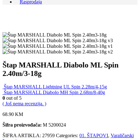
Rasprodaja
Štap MARSHALL Diabolo ML Spin
2.40m/3-18g
Štap MARSHALL Lightning UL Spin 2.28m/4-15g
Štap MARSHALL Diabolo MH Spin 2.68m/8-40g
0
out of 5
( Još nema recenzija. )
68.90
KM
Šifra proizvođača:
M 5200024
ŠIFRA ARTIKLA:
27959
Categories:
01. ŠTAPOVI
,
Varaličarski