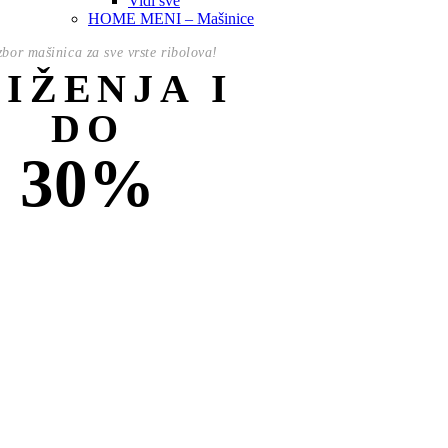
Vidi sve
HOME MENI – Mašinice
izbor mašinica za sve vrste ribolova!
NIŽENJA I
DO
30%