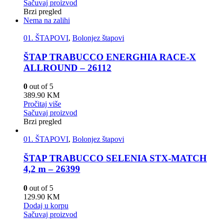
Sačuvaj proizvod
Brzi pregled
Nema na zalihi
01. ŠTAPOVI
,
Bolonjez štapovi
ŠTAP TRABUCCO ENERGHIA RACE-X
ALLROUND – 26112
0
out of 5
389.90
KM
Pročitaj više
Sačuvaj proizvod
Brzi pregled
01. ŠTAPOVI
,
Bolonjez štapovi
ŠTAP TRABUCCO SELENIA STX-MATCH
4,2 m – 26399
0
out of 5
129.90
KM
Dodaj u korpu
Sačuvaj proizvod