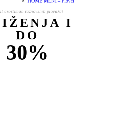
HOME MENI – Plovci
t asortiman raznovsnih plovaka!
NIŽENJA I
DO
30%