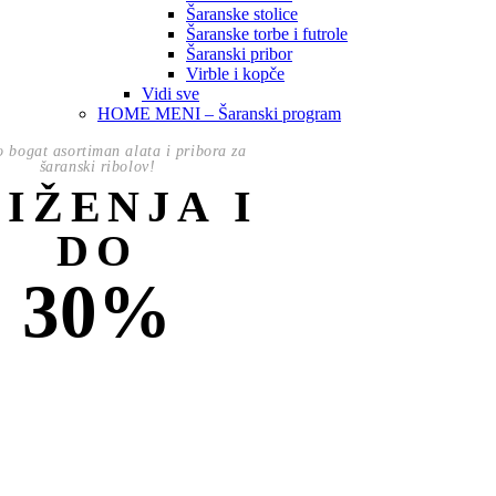
Šaranske stolice
Šaranske torbe i futrole
Šaranski pribor
Virble i kopče
Vidi sve
HOME MENI – Šaranski program
o bogat asortiman alata i pribora za
šaranski ribolov!
NIŽENJA I
DO
30%