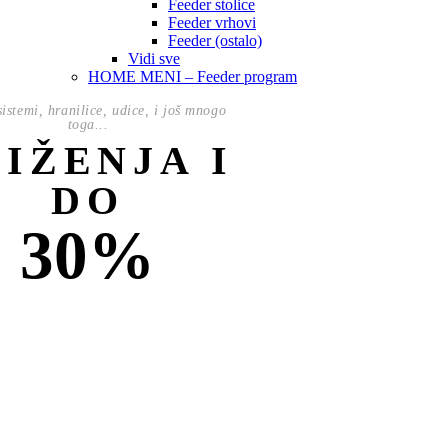
Feeder stolice
Feeder vrhovi
Feeder (ostalo)
Vidi sve
HOME MENI – Feeder program
istemi, hranilice, udice, i još mnogo
toga...
NIŽENJA I
DO
30%