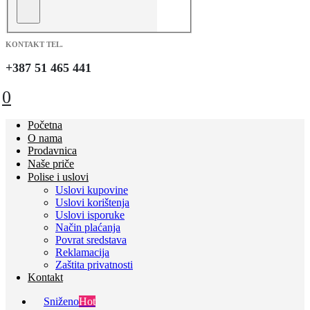
KONTAKT TEL.
+387 51 465 441
0
Početna
O nama
Prodavnica
Naše priče
Polise i uslovi
Uslovi kupovine
Uslovi korištenja
Uslovi isporuke
Način plaćanja
Povrat sredstava
Reklamacija
Zaštita privatnosti
Kontakt
Sniženo
Hot