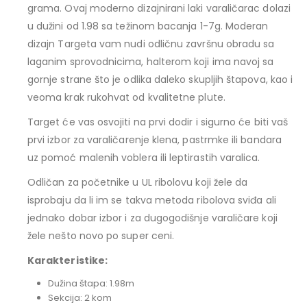
grama. Ovaj moderno dizajnirani laki varaličarac dolazi
u dužini od 1.98 sa težinom bacanja 1-7g. Moderan
dizajn Targeta vam nudi odličnu završnu obradu sa
laganim sprovodnicima, halterom koji ima navoj sa
gornje strane što je odlika daleko skupljih štapova, kao i
veoma krak rukohvat od kvalitetne plute.
Target će vas osvojiti na prvi dodir i sigurno će biti vaš
prvi izbor za varaličarenje klena, pastrmke ili bandara
uz pomoć malenih voblera ili leptirastih varalica.
Odličan za početnike u UL ribolovu koji žele da
isprobaju da li im se takva metoda ribolova sviđa ali
jednako dobar izbor i za dugogodišnje varaličare koji
žele nešto novo po super ceni.
Karakteristike:
Dužina štapa: 1.98m
Sekcija: 2 kom