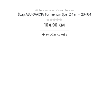
01. ŠTAPOVI
,
VARALIČARSKI ŠTAPOVI
Štap ABU GARCIA Tormentor Spin 2,4 m – 26464
104.90
KM
0
out of 5
PROČITAJ VIŠE