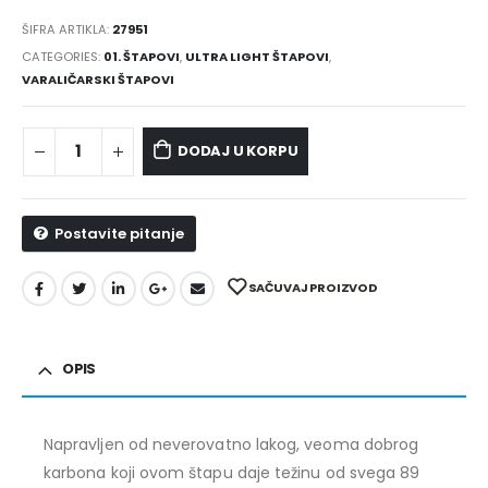
ŠIFRA ARTIKLA:
27951
CATEGORIES:
01. ŠTAPOVI
,
ULTRA LIGHT ŠTAPOVI
,
VARALIČARSKI ŠTAPOVI
DODAJ U KORPU
Postavite pitanje
SAČUVAJ PROIZVOD
OPIS
Napravljen od neverovatno lakog, veoma dobrog
karbona koji ovom štapu daje težinu od svega 89