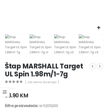
Štap MARSHALL Target
UL Spin 1.98m/1-7g
( Još nema recenzija. )
0
out of 5
38.90
KM
Šifra proizvođača:
M 5205200