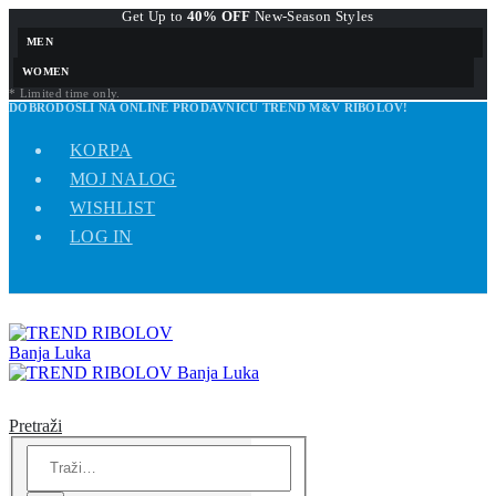
Get Up to
40% OFF
New-Season Styles
MEN
WOMEN
* Limited time only.
DOBRODOŠLI NA ONLINE PRODAVNICU TREND M&V RIBOLOV!
KORPA
MOJ NALOG
WISHLIST
LOG IN
Pretraži