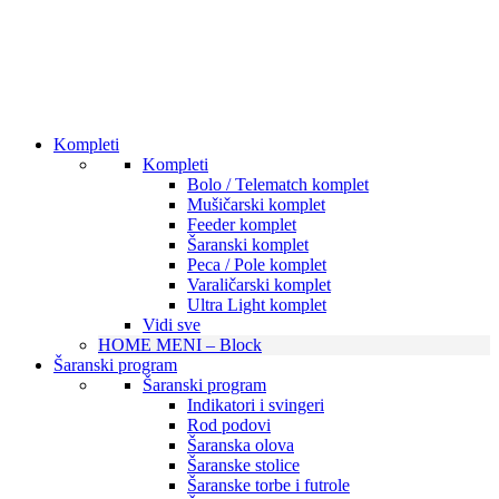
Kompleti
Kompleti
Bolo / Telematch komplet
Mušičarski komplet
Feeder komplet
Šaranski komplet
Peca / Pole komplet
Varaličarski komplet
Ultra Light komplet
Vidi sve
HOME MENI – Block
Šaranski program
Šaranski program
Indikatori i svingeri
Rod podovi
Šaranska olova
Šaranske stolice
Šaranske torbe i futrole