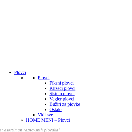
Plovci
Plovci
Fiksni plovci
Klizeći plovci
Sistem plovci
Vegler plovci
Bužiri za plovke
Ostalo
Vidi sve
HOME MENI – Plovci
t asortiman raznovsnih plovaka!