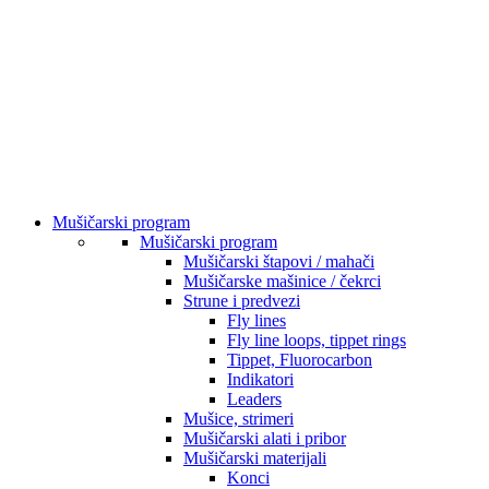
Mušičarski program
Mušičarski program
Mušičarski štapovi / mahači
Mušičarske mašinice / čekrci
Strune i predvezi
Fly lines
Fly line loops, tippet rings
Tippet, Fluorocarbon
Indikatori
Leaders
Mušice, strimeri
Mušičarski alati i pribor
Mušičarski materijali
Konci