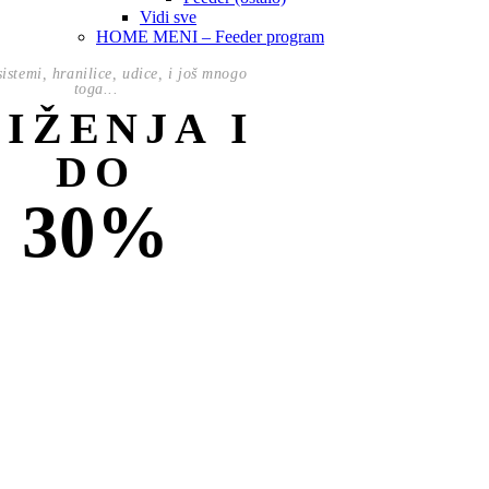
Vidi sve
HOME MENI – Feeder program
istemi, hranilice, udice, i još mnogo
toga...
NIŽENJA I
DO
30%