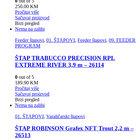
0
out of 5
250.00
KM
Pročitaj više
Sačuvaj proizvod
Brzi pregled
Nema na zalihi
Feeder štapovi
,
01. ŠTAPOVI
,
Feeder štapovi
,
09. FEEDER
PROGRAM
ŠTAP TRABUCCO PRECISION RPL
EXTREME RIVER 3,9 m – 26114
0
out of 5
189.90
KM
Pročitaj više
Sačuvaj proizvod
Brzi pregled
Nema na zalihi
01. ŠTAPOVI
,
Varaličarski štapovi
ŠTAP ROBINSON Grafex NFT Trout 2,2 m –
26513