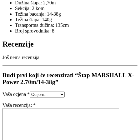
Dužina štapa: 2,70m
Sekcija: 2 kom
Težina bacanja: 14-38g
Težina štapa: 140g
Transportna dužina: 135cm
Broj sprovodnika: 8
Recenzije
Još nema recenzija.
Budi prvi koji će recenzirati “Štap MARSHALL X-
Power 2.70m/14-38g”
Vaša ocjena
*
Vaša recenzija:
*