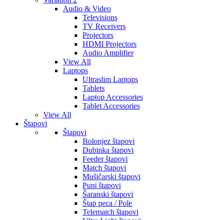
Audio & Video
Televisions
TV Receivers
Projectors
HDMI Projectors
Audio Amplifier
View All
Laptops
Ultraslim Laptops
Tablets
Laptop Accessories
Tablet Accessories
View All
Štapovi
Štapovi
Bolonjez štapovi
Dubinka štapovi
Feeder štapovi
Match štapovi
Mušičarski štapovi
Puni štapovi
Šaranski štapovi
Štap peca / Pole
Telematch štapovi