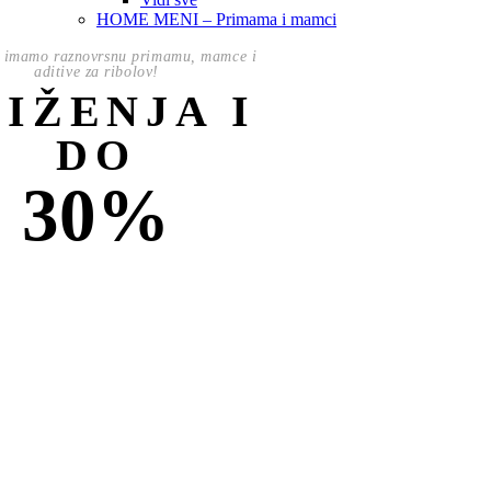
HOME MENI – Primama i mamci
 imamo raznovrsnu primamu, mamce i
aditive za ribolov!
NIŽENJA I
DO
30%