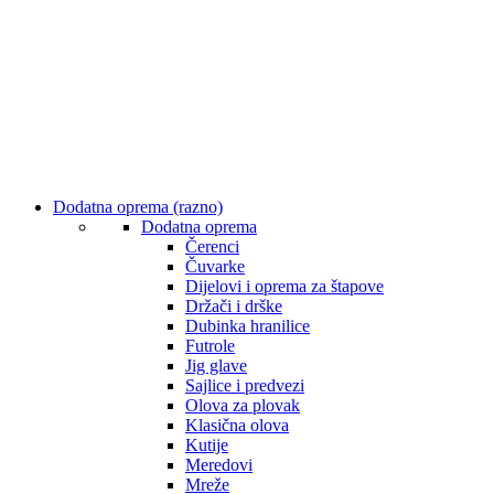
Dodatna oprema (razno)
Dodatna oprema
Čerenci
Čuvarke
Dijelovi i oprema za štapove
Držači i drške
Dubinka hranilice
Futrole
Jig glave
Sajlice i predvezi
Olova za plovak
Klasična olova
Kutije
Meredovi
Mreže