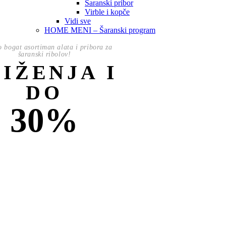
Šaranski pribor
Virble i kopče
Vidi sve
HOME MENI – Šaranski program
o bogat asortiman alata i pribora za
šaranski ribolov!
NIŽENJA I
DO
30%