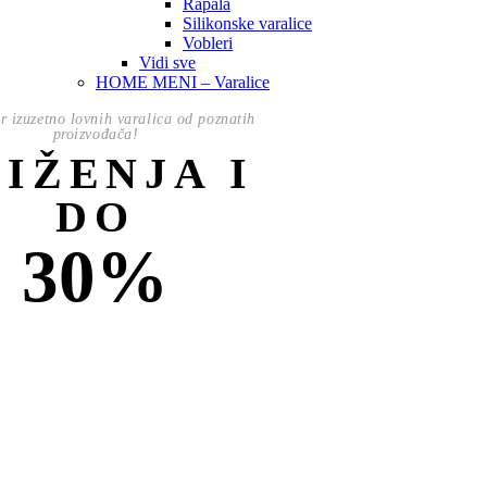
Rapala
Silikonske varalice
Vobleri
Vidi sve
HOME MENI – Varalice
or izuzetno lovnih varalica od poznatih
proizvođača!
NIŽENJA I
DO
30%