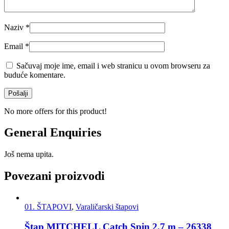
Naziv
*
Email
*
Sačuvaj moje ime, email i web stranicu u ovom browseru za
buduće komentare.
No more offers for this product!
General Enquiries
Još nema upita.
Povezani proizvodi
01. ŠTAPOVI
,
Varaličarski štapovi
Štap MITCHELL Catch Spin 2,7 m – 26338