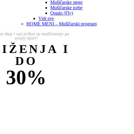
Mušičarske stege
Mušičarske torbe
Ostalo (Fly)
Vidi sve
HOME MENI – Mušičarski program
te štap i sav pribor za mušičarenje po
svojoj mjeri!
NIŽENJA I
DO
30%