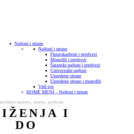
Najloni i strune
Najloni i strune
Fluorokarboni i predvezi
Monofili i predvezi
Šaranski najloni i predvezi
Univerzalni najloni
Upredene strune
Upredene strune i monofili
Vidi sve
HOME MENI – Najloni i strune
ortiman najlona, struna, predveza...
NIŽENJA I
DO