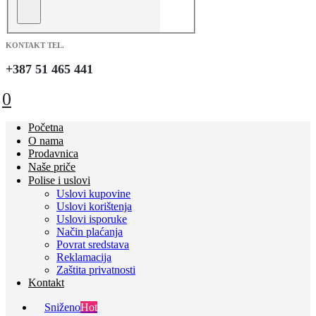
KONTAKT TEL.
+387 51 465 441
0
Početna
O nama
Prodavnica
Naše priče
Polise i uslovi
Uslovi kupovine
Uslovi korištenja
Uslovi isporuke
Način plaćanja
Povrat sredstava
Reklamacija
Zaštita privatnosti
Kontakt
Sniženo
Hot