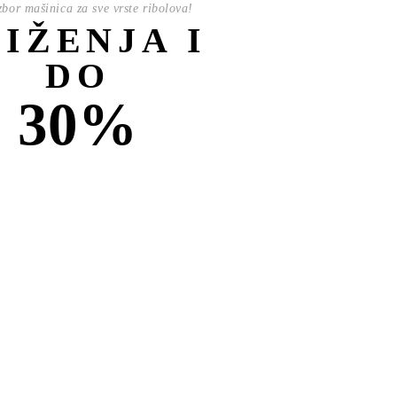
izbor mašinica za sve vrste ribolova!
NIŽENJA I
DO
30%