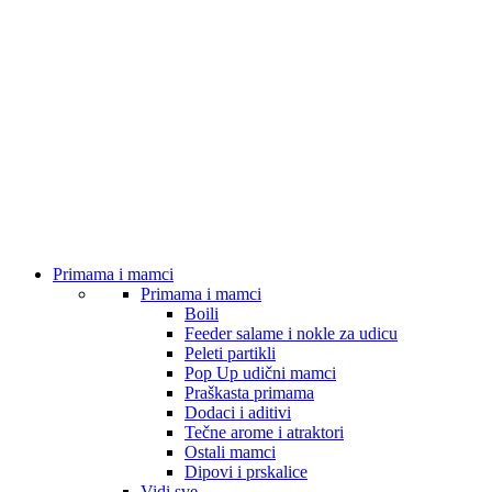
Primama i mamci
Primama i mamci
Boili
Feeder salame i nokle za udicu
Peleti partikli
Pop Up udični mamci
Praškasta primama
Dodaci i aditivi
Tečne arome i atraktori
Ostali mamci
Dipovi i prskalice
Vidi sve