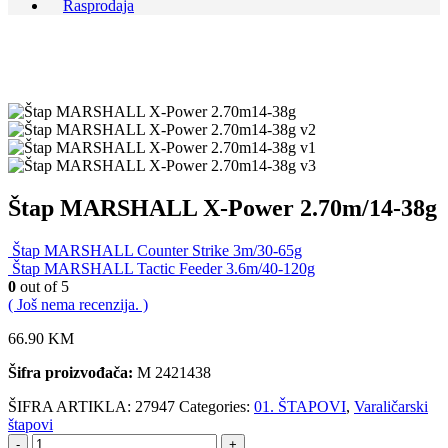
Rasprodaja
Štap MARSHALL X-Power 2.70m/14-38g
Štap MARSHALL Counter Strike 3m/30-65g
Štap MARSHALL Tactic Feeder 3.6m/40-120g
0
out of 5
( Još nema recenzija. )
66.90
KM
Šifra proizvođača:
M 2421438
ŠIFRA ARTIKLA:
27947
Categories:
01. ŠTAPOVI
,
Varaličarski
štapovi
-
+