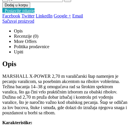
Dodaj u korpu
Postavite pitanje
Facebook
Twitter
LinkedIn
Google +
Email
Sačuvaj proizvod
Opis
Recenzije (0)
More Offers
Politika prodavnice
Upiti
Opis
MARSHALL X-POWER 2,70 m varaličarski štap namenjen je
pecanju varalicom, sa posebnim akcentom na ribolov voblerima.
Težina bacanja 14–38 g omogućava rad sa širokim spektrom
varalica, što ga čini vrlo praktičnim izborom za obalski ribolov.
Dužina od 2,70 m pruža dobar izbačaj i kontrolu pri vođenju
varalice, što je naročito važno kod obalskog pecanja. Štap se odličan
za lov bucova, štuke i smuđa, gde dolazi do izražaja njegova snaga i
pouzdanost u borbi sa ribom.
Karakteristike: