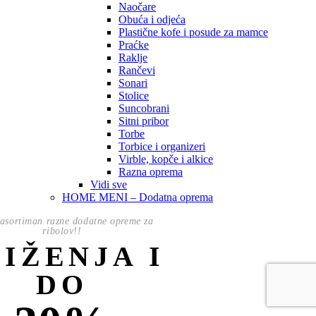
Naočare
Obuća i odjeća
Plastične kofe i posude za mamce
Praćke
Raklje
Rančevi
Sonari
Stolice
Suncobrani
Sitni pribor
Torbe
Torbice i organizeri
Virble, kopče i alkice
Razna oprema
Vidi sve
HOME MENI – Dodatna oprema
asortiman razne dodatne opreme za
ribolov!!
NIŽENJA I
DO