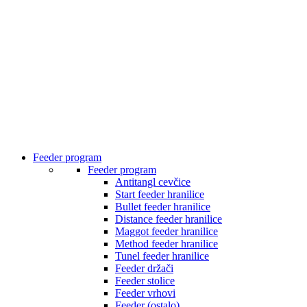
Feeder program
Feeder program
Antitangl cevčice
Start feeder hranilice
Bullet feeder hranilice
Distance feeder hranilice
Maggot feeder hranilice
Method feeder hranilice
Tunel feeder hranilice
Feeder držači
Feeder stolice
Feeder vrhovi
Feeder (ostalo)