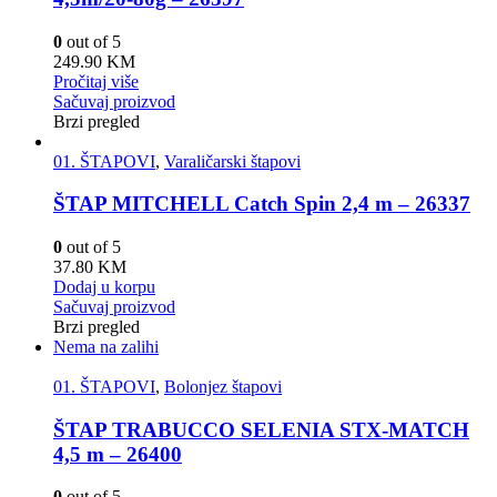
0
out of 5
249.90
KM
Pročitaj više
Sačuvaj proizvod
Brzi pregled
01. ŠTAPOVI
,
Varaličarski štapovi
ŠTAP MITCHELL Catch Spin 2,4 m – 26337
0
out of 5
37.80
KM
Dodaj u korpu
Sačuvaj proizvod
Brzi pregled
Nema na zalihi
01. ŠTAPOVI
,
Bolonjez štapovi
ŠTAP TRABUCCO SELENIA STX-MATCH
4,5 m – 26400
0
out of 5