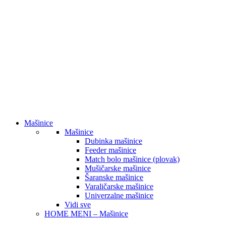
Mašinice
Mašinice
Dubinka mašinice
Feeder mašinice
Match bolo mašinice (plovak)
Mušičarske mašinice
Šaranske mašinice
Varaličarske mašinice
Univerzalne mašinice
Vidi sve
HOME MENI – Mašinice