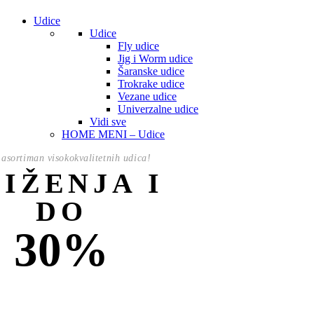
Udice
Udice
Fly udice
Jig i Worm udice
Šaranske udice
Trokrake udice
Vezane udice
Univerzalne udice
Vidi sve
HOME MENI – Udice
asortiman visokokvalitetnih udica!
NIŽENJA I
DO
30%