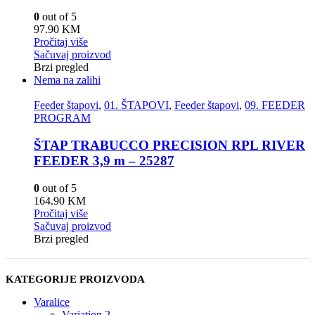
0
out of 5
97.90
KM
Pročitaj više
Sačuvaj proizvod
Brzi pregled
Nema na zalihi
Feeder štapovi
,
01. ŠTAPOVI
,
Feeder štapovi
,
09. FEEDER
PROGRAM
ŠTAP TRABUCCO PRECISION RPL RIVER
FEEDER 3,9 m – 25287
0
out of 5
164.90
KM
Pročitaj više
Sačuvaj proizvod
Brzi pregled
KATEGORIJE PROIZVODA
Varalice
Variation 2