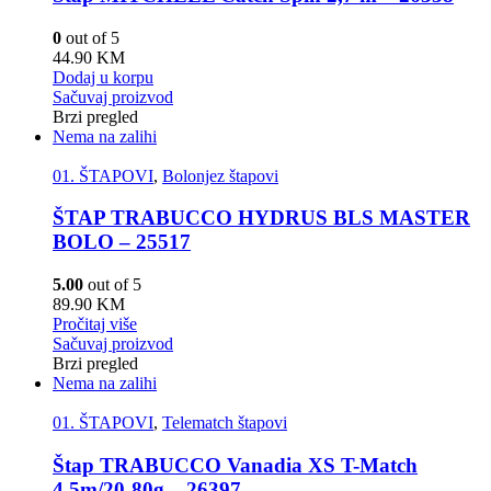
0
out of 5
44.90
KM
Dodaj u korpu
Sačuvaj proizvod
Brzi pregled
Nema na zalihi
01. ŠTAPOVI
,
Bolonjez štapovi
ŠTAP TRABUCCO HYDRUS BLS MASTER
BOLO – 25517
5.00
out of 5
89.90
KM
Pročitaj više
Sačuvaj proizvod
Brzi pregled
Nema na zalihi
01. ŠTAPOVI
,
Telematch štapovi
Štap TRABUCCO Vanadia XS T-Match
4,5m/20-80g – 26397