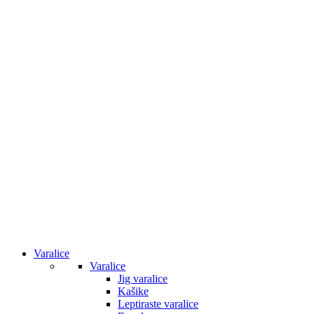
Varalice
Varalice
Jig varalice
Kašike
Leptiraste varalice