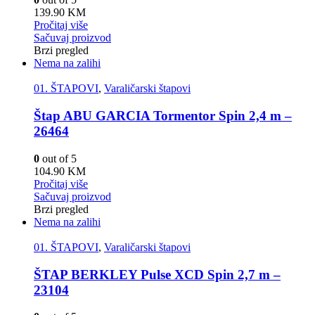
139.90
KM
Pročitaj više
Sačuvaj proizvod
Brzi pregled
Nema na zalihi
01. ŠTAPOVI
,
Varaličarski štapovi
Štap ABU GARCIA Tormentor Spin 2,4 m –
26464
0
out of 5
104.90
KM
Pročitaj više
Sačuvaj proizvod
Brzi pregled
Nema na zalihi
01. ŠTAPOVI
,
Varaličarski štapovi
ŠTAP BERKLEY Pulse XCD Spin 2,7 m –
23104