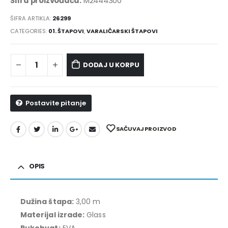
Šifra proizvođača:
M2444300
ŠIFRA ARTIKLA:
26299
CATEGORIES:
01. ŠTAPOVI
,
VARALIČARSKI ŠTAPOVI
DODAJ U KORPU
Postavite pitanje
SAČUVAJ PROIZVOD
OPIS
Dužina štapa:
3,00 m
Materijal izrade:
Glass