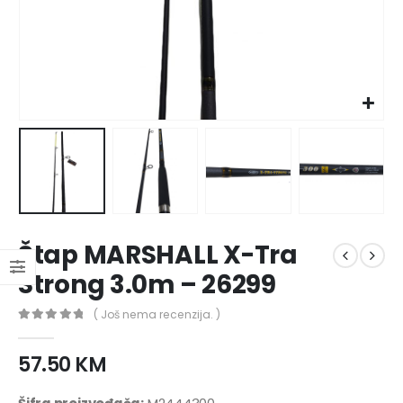
Štap MARSHALL X-Tra
Strong 3.0m – 26299
( Još nema recenzija. )
0
out of 5
57.50
KM