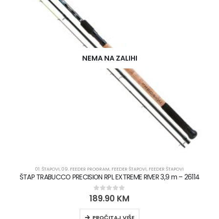
NEMA NA ZALIHI
01. ŠTAPOVI
,
09. FEEDER PROGRAM
,
FEEDER ŠTAPOVI
,
FEEDER ŠTAPOVI
ŠTAP TRABUCCO PRECISION RPL EXTREME RIVER 3,9 m – 26114
189.90
KM
0
out of 5
PROČITAJ VIŠE