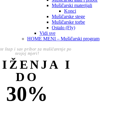
Mušičarski materijali
Konci
Mušičarske stege
Mušičarske torbe
Ostalo (Fly)
Vidi sve
HOME MENI – Mušičarski program
te štap i sav pribor za mušičarenje po
svojoj mjeri!
NIŽENJA I
DO
30%