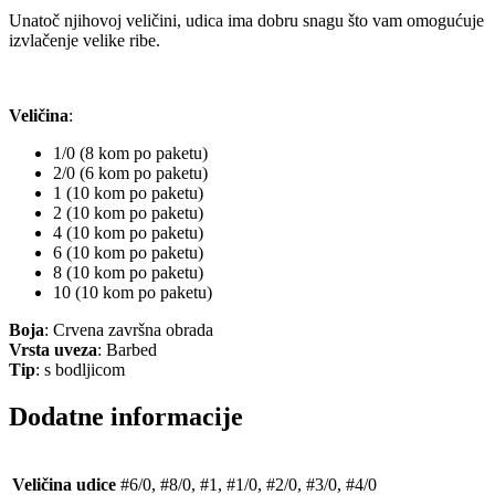
Unatoč njihovoj veličini, udica ima dobru snagu što vam omogućuje
izvlačenje velike ribe.
Veličina
:
1/0 (8 kom po paketu)
2/0 (6 kom po paketu)
1 (10 kom po paketu)
2 (10 kom po paketu)
4 (10 kom po paketu)
6 (10 kom po paketu)
8 (10 kom po paketu)
10 (10 kom po paketu)
Boja
: Crvena završna obrada
Vrsta uveza
: Barbed
Tip
: s bodljicom
Dodatne informacije
Veličina udice
#6/0, #8/0, #1, #1/0, #2/0, #3/0, #4/0