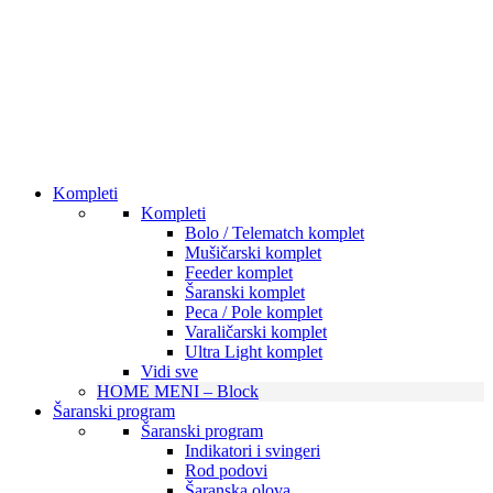
Kompleti
Kompleti
Bolo / Telematch komplet
Mušičarski komplet
Feeder komplet
Šaranski komplet
Peca / Pole komplet
Varaličarski komplet
Ultra Light komplet
Vidi sve
HOME MENI – Block
Šaranski program
Šaranski program
Indikatori i svingeri
Rod podovi
Šaranska olova