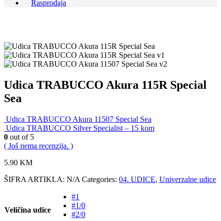
Rasprodaja
Udica TRABUCCO Akura 115R Special
Sea
Udica TRABUCCO Akura 11507 Special Sea
Udica TRABUCCO Silver Specialist – 15 kom
0
out of 5
( Još nema recenzija. )
5.90
KM
ŠIFRA ARTIKLA:
N/A
Categories:
04. UDICE
,
Univerzalne udice
#1
#1/0
Veličina udice
#2/0