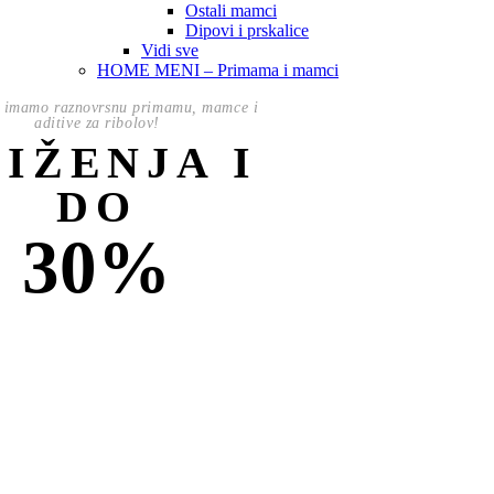
Ostali mamci
Dipovi i prskalice
Vidi sve
HOME MENI – Primama i mamci
 imamo raznovrsnu primamu, mamce i
aditive za ribolov!
NIŽENJA I
DO
30%