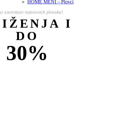
HOME MENI – Plovci
t asortiman raznovsnih plovaka!
NIŽENJA I
DO
30%