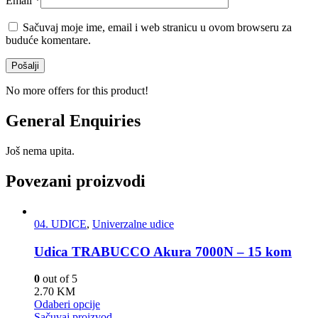
Email
*
Sačuvaj moje ime, email i web stranicu u ovom browseru za
buduće komentare.
No more offers for this product!
General Enquiries
Još nema upita.
Povezani proizvodi
04. UDICE
,
Univerzalne udice
Udica TRABUCCO Akura 7000N – 15 kom
0
out of 5
2.70
KM
Odaberi opcije
Sačuvaj proizvod