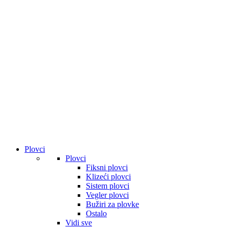
Plovci
Plovci
Fiksni plovci
Klizeći plovci
Sistem plovci
Vegler plovci
Bužiri za plovke
Ostalo
Vidi sve