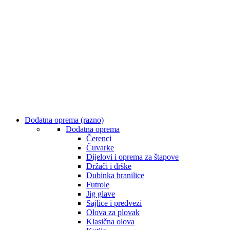
Dodatna oprema (razno)
Dodatna oprema
Čerenci
Čuvarke
Dijelovi i oprema za štapove
Držači i drške
Dubinka hranilice
Futrole
Jig glave
Sajlice i predvezi
Olova za plovak
Klasična olova