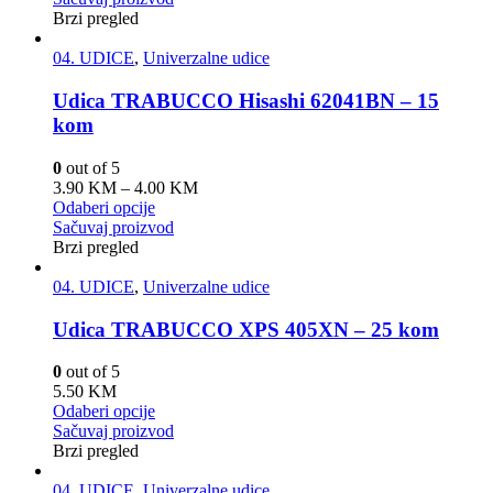
Brzi pregled
04. UDICE
,
Univerzalne udice
Udica TRABUCCO Hisashi 62041BN – 15
kom
0
out of 5
3.90
KM
–
4.00
KM
Odaberi opcije
Sačuvaj proizvod
Brzi pregled
04. UDICE
,
Univerzalne udice
Udica TRABUCCO XPS 405XN – 25 kom
0
out of 5
5.50
KM
Odaberi opcije
Sačuvaj proizvod
Brzi pregled
04. UDICE
,
Univerzalne udice