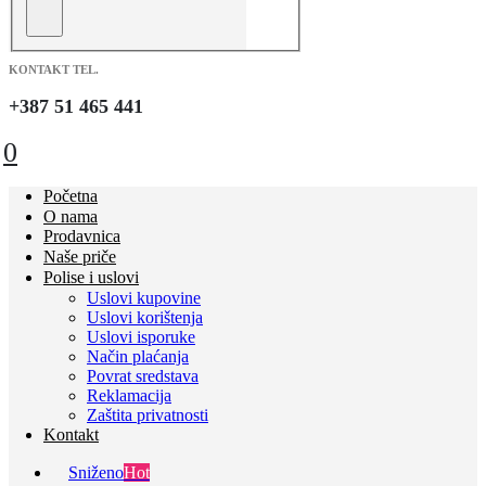
KONTAKT TEL.
+387 51 465 441
0
Početna
O nama
Prodavnica
Naše priče
Polise i uslovi
Uslovi kupovine
Uslovi korištenja
Uslovi isporuke
Način plaćanja
Povrat sredstava
Reklamacija
Zaštita privatnosti
Kontakt
Sniženo
Hot