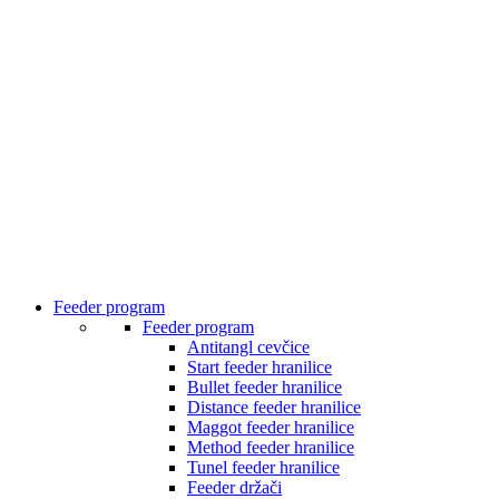
Feeder program
Feeder program
Antitangl cevčice
Start feeder hranilice
Bullet feeder hranilice
Distance feeder hranilice
Maggot feeder hranilice
Method feeder hranilice
Tunel feeder hranilice
Feeder držači