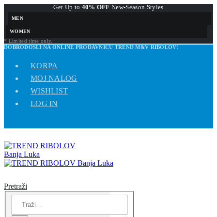
Get Up to
40% OFF
New-Season Styles
MEN
WOMEN
* Limited time only.
DOBRODOŠLI NA ONLINE PRODAVNICU TREND M&V RIBOLOV!
KORPA
MOJ NALOG
WISHLIST
LOG IN
Pretraži