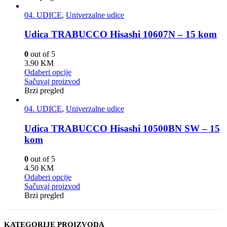
04. UDICE
,
Univerzalne udice
Udica TRABUCCO Hisashi 10607N – 15 kom
0
out of 5
3.90
KM
Odaberi opcije
Sačuvaj proizvod
Brzi pregled
04. UDICE
,
Univerzalne udice
Udica TRABUCCO Hisashi 10500BN SW – 15
kom
0
out of 5
4.50
KM
Odaberi opcije
Sačuvaj proizvod
Brzi pregled
KATEGORIJE PROIZVODA