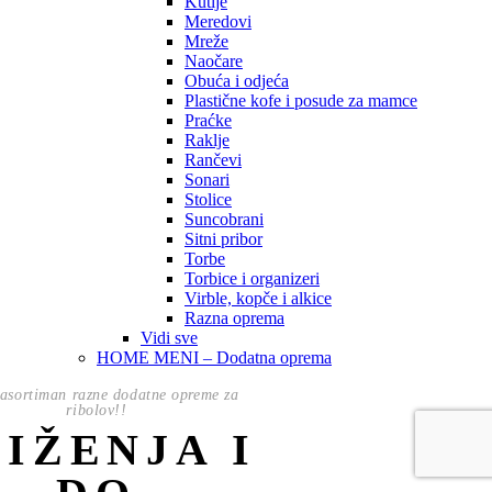
Kutije
Meredovi
Mreže
Naočare
Obuća i odjeća
Plastične kofe i posude za mamce
Praćke
Raklje
Rančevi
Sonari
Stolice
Suncobrani
Sitni pribor
Torbe
Torbice i organizeri
Virble, kopče i alkice
Razna oprema
Vidi sve
HOME MENI – Dodatna oprema
asortiman razne dodatne opreme za
ribolov!!
NIŽENJA I