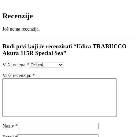
Recenzije
Još nema recenzija.
Budi prvi koji će recenzirati “Udica TRABUCCO
Akura 115R Special Sea”
Vaša ocjena
*
Vaša recenzija:
*
Naziv
*