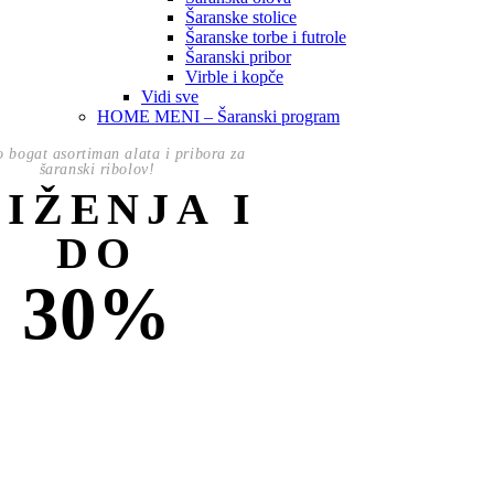
Šaranske stolice
Šaranske torbe i futrole
Šaranski pribor
Virble i kopče
Vidi sve
HOME MENI – Šaranski program
o bogat asortiman alata i pribora za
šaranski ribolov!
NIŽENJA I
DO
30%