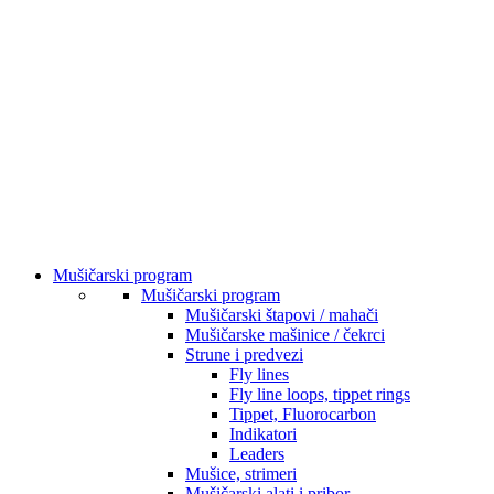
Mušičarski program
Mušičarski program
Mušičarski štapovi / mahači
Mušičarske mašinice / čekrci
Strune i predvezi
Fly lines
Fly line loops, tippet rings
Tippet, Fluorocarbon
Indikatori
Leaders
Mušice, strimeri
Mušičarski alati i pribor