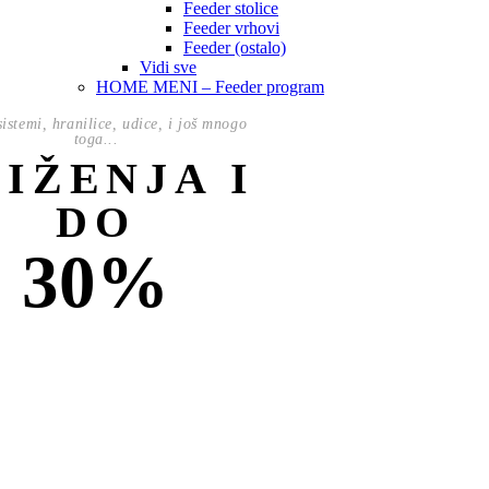
Feeder stolice
Feeder vrhovi
Feeder (ostalo)
Vidi sve
HOME MENI – Feeder program
istemi, hranilice, udice, i još mnogo
toga...
NIŽENJA I
DO
30%