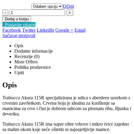
Očisti
-
+
Dodaj u korpu
Postavite pitanje
Facebook
Twitter
LinkedIn
Google +
Email
Sačuvaj proizvod
Opis
Dodatne informacije
Recenzije (0)
More Offers
Politika prodavnice
Upiti
Opis
Trabucco Akura 115R specijalizirana je udica s aberdeen uzorkom s
crvenim završetkom. Crvena boja je idealna za korištenje sa
mamcima za crve i čini je dobrom udicom za plosnatu ribu, šljunku i
deveriku.
Trabucco Akura 115R ima super oštre vrhove i mikro ivice zajedno
sa malim okom koje neće oštetiti ni najosjetljivije mamce.