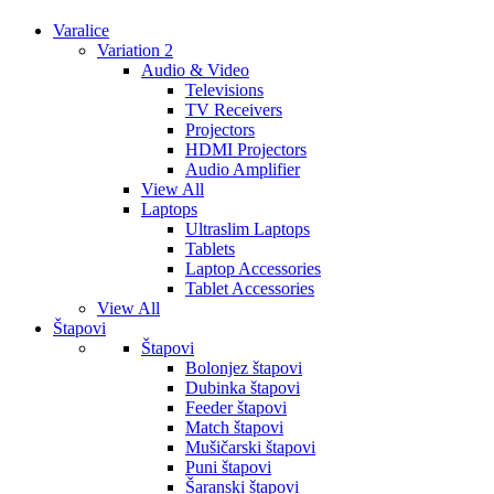
Varalice
Variation 2
Audio & Video
Televisions
TV Receivers
Projectors
HDMI Projectors
Audio Amplifier
View All
Laptops
Ultraslim Laptops
Tablets
Laptop Accessories
Tablet Accessories
View All
Štapovi
Štapovi
Bolonjez štapovi
Dubinka štapovi
Feeder štapovi
Match štapovi
Mušičarski štapovi
Puni štapovi
Šaranski štapovi