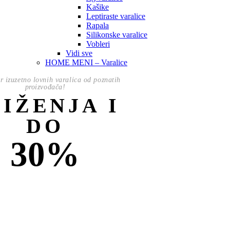
Kašike
Leptiraste varalice
Rapala
Silikonske varalice
Vobleri
Vidi sve
HOME MENI – Varalice
or izuzetno lovnih varalica od poznatih
proizvođača!
NIŽENJA I
DO
30%