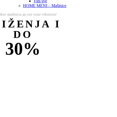
Vidi sve
HOME MENI – Mašinice
izbor mašinica za sve vrste ribolova!
NIŽENJA I
DO
30%