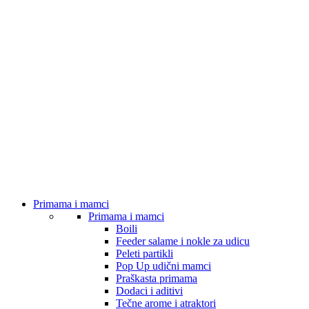
Primama i mamci
Primama i mamci
Boili
Feeder salame i nokle za udicu
Peleti partikli
Pop Up udični mamci
Praškasta primama
Dodaci i aditivi
Tečne arome i atraktori