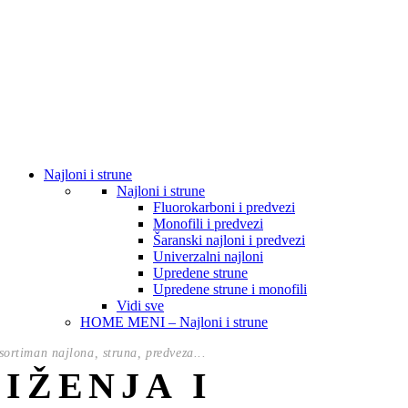
Najloni i strune
Najloni i strune
Fluorokarboni i predvezi
Monofili i predvezi
Šaranski najloni i predvezi
Univerzalni najloni
Upredene strune
Upredene strune i monofili
Vidi sve
HOME MENI – Najloni i strune
ortiman najlona, struna, predveza...
NIŽENJA I