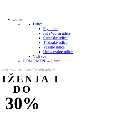
Udice
Udice
Fly udice
Jig i Worm udice
Šaranske udice
Trokrake udice
Vezane udice
Univerzalne udice
Vidi sve
HOME MENI – Udice
asortiman visokokvalitetnih udica!
NIŽENJA I
DO
30%