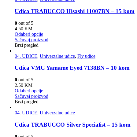
Udica TRABUCCO Hisashi 11007BN – 15 kom
0
out of 5
4.50
KM
Odaberi opcije
Sačuvaj proizvod
Brzi pregled
04. UDICE
,
Univerzalne udice
,
Fly udice
Udica VMC Yamame Eyed 7138BN – 10 kom
0
out of 5
2.50
KM
Odaberi opcije
Sačuvaj proizvod
Brzi pregled
04. UDICE
,
Univerzalne udice
Udica TRABUCCO Silver Specialist – 15 kom
0
out of 5