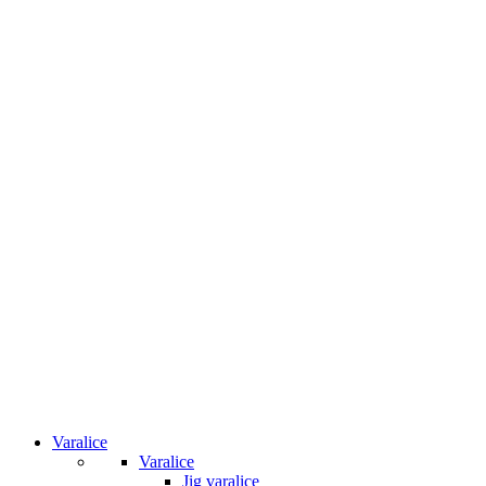
Varalice
Varalice
Jig varalice