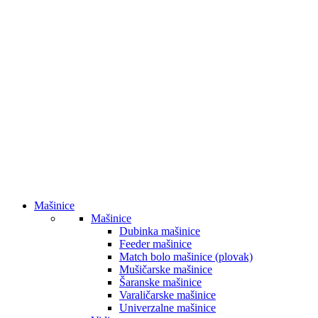
Mašinice
Mašinice
Dubinka mašinice
Feeder mašinice
Match bolo mašinice (plovak)
Mušičarske mašinice
Šaranske mašinice
Varaličarske mašinice
Univerzalne mašinice