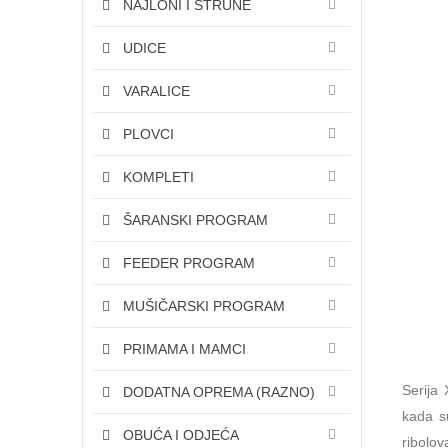
NAJLONI I STRUNE
UDICE
VARALICE
PLOVCI
KOMPLETI
ŠARANSKI PROGRAM
FEEDER PROGRAM
MUŠIČARSKI PROGRAM
PRIMAMA I MAMCI
Serija 
DODATNA OPREMA (RAZNO)
kada su
OBUĆA I ODJEĆA
ribolov