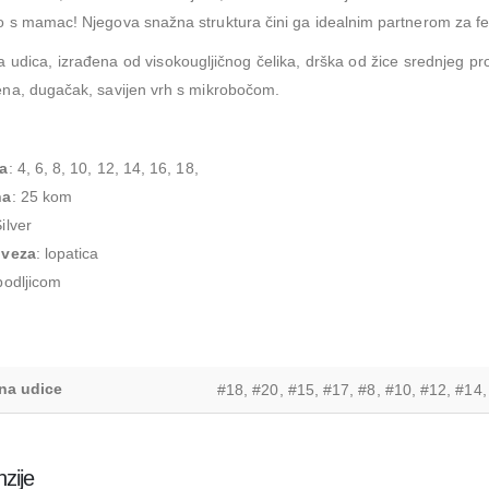
 s mamac! Njegova snažna struktura čini ga idealnim partnerom za fee
 udica, izrađena od visokougljičnog čelika, drška od žice srednjeg pr
ena, dugačak, savijen vrh s mikrobočom.
na
: 4, 6, 8, 10, 12, 14, 16, 18,
na
: 25 kom
Silver
uveza
: lopatica
 bodljicom
ina udice
#18, #20, #15, #17, #8, #10, #12, #14,
zije