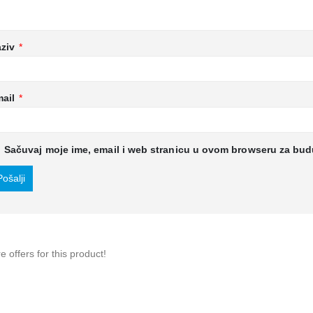
aziv
*
mail
*
Sačuvaj moje ime, email i web stranicu u ovom browseru za bu
 offers for this product!