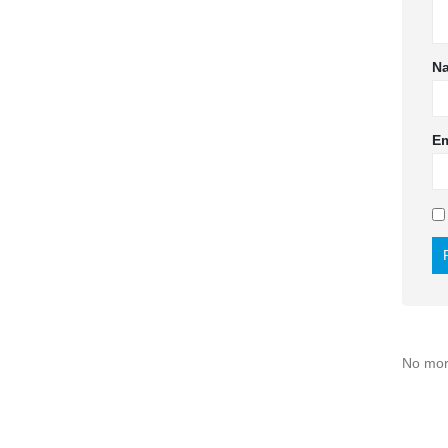
N
E
No more