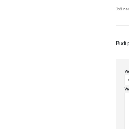
Još ne
Budi 
Va
Va