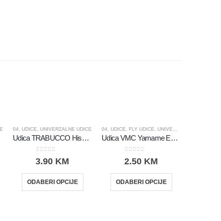
E
04. UDICE
,
UNIVERZALNE UDICE
04. UDICE
,
FLY UDICE
,
UNIVERZALNE UDICE
om
Udica TRABUCCO Hisashi 10607N – 15 kom
Udica VMC Yamame Eyed 7138BN – 10 kom
0
out of 5
0
out of 5
3.90
KM
2.50
KM
04. UDICE
,
U
ODABERI OPCIJE
ODABERI OPCIJE
0
o
5
ODAB