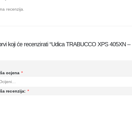
ma recenzija.
prvi koji će recenzirati “Udica TRABUCCO XPS 405XN –
ša ocjena
*
ša recenzija:
*