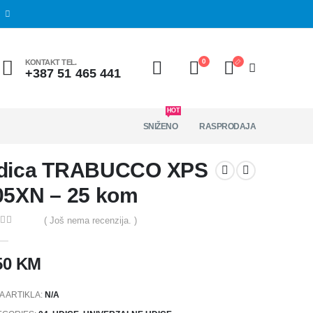
0
KONTAKT TEL.
+387 51 465 441
HOT
SNIŽENO
RASPRODAJA
dica TRABUCCO XPS
05XN – 25 kom
( Još nema recenzija. )
t of 5
50
KM
A ARTIKLA:
N/A