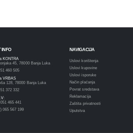
 INFO
NAVIGACIJA
ja KONTRA
Uslovi korištenja
onjaka 45, 78000 Banja Luka
Uslovi kupovine
 51 460 505
Uslovi isporuke
ja VRBAS
Način plaćanja
oša 128, 78000 Banja Luka
Povrat sredstava
 51 372 332
Reklamacija
V:
) 051 465 441
Zaštita privatnosti
) 065 567 199
Uputstva