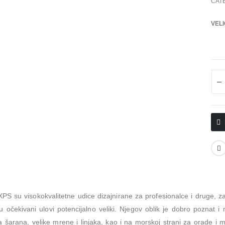
CAT
VELI
XPS su visokokvalitetne udice dizajnirane za profesionalce i druge, za 
 očekivani ulovi potencijalno veliki. Njegov oblik je dobro poznat i n
a šarana, velike mrene i linjaka, kao i na morskoj strani za orade i