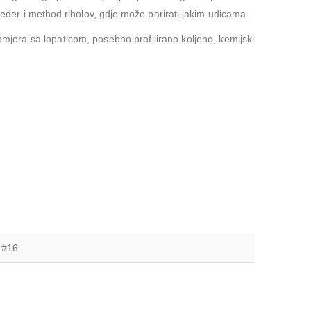
der i method ribolov, gdje može parirati jakim udicama.
omjera sa lopaticom, posebno profilirano koljeno, kemijski
 #16