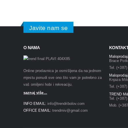
Javite nam se
O NAMA
KONTAKT
Maloproda
Brace Potk
Tel. (+387)
Online prodavnica je osmišljena da na jednom
Maloproda
mjestu ponudi sve ono što vam je potrebno za
Knjaza Mil
vaš omiljeni hobi i rekreaciju.
Tel. (+387)
saznaj više...
TREND M&
Tel. (+387
INFO EMAIL:
info@trendribolov.com
Mob. (+387
OFFICE EMAIL:
trendmiv@gmail.com