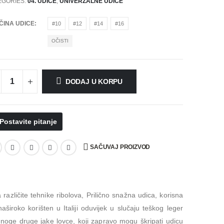
EGORIES:
04. UDICE
,
UNIVERZALNE UDICE
ČINA UDICE
#10
#12
#14
#16
OČISTI
DODAJ U KORPU
Postavite pitanje
SAČUVAJ PROIZVOD
različite tehnike ribolova, Prilično snažna udica, korisna
aširoko korišten u Italiji oduvijek u slučaju teškog leger
 mnoge druge jake lovce, koji zapravo mogu škripati udicu