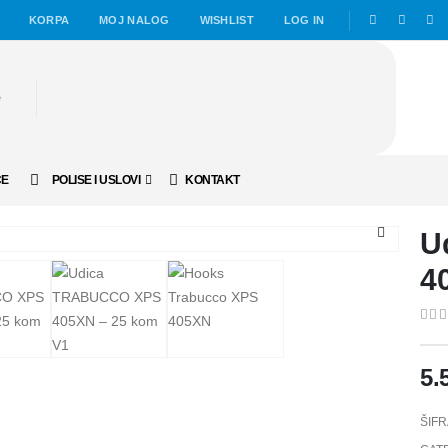
KORPA
MOJ NALOG
WISHLIST
LOG IN
ČE
POLISE I USLOVI
KONTAKT
U
4
0
ou
5.
ŠIFR