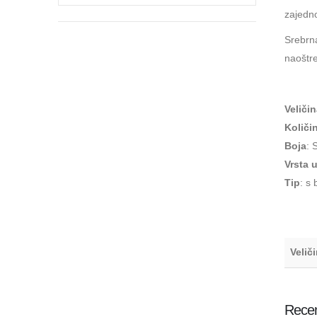
zajedno
Srebrna
naoštr
Veliči
Količi
Boja
: 
Vrsta 
Tip
: s
Velič
Recen