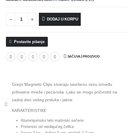
DODAJ U KORPU
Postavite pitanje
SAČUVAJ PROIZVOD
Greys Magnetic Clips stvaraju savršenu vezu između
prihvatne mreže i pecaroša. Lako se mogu pričvrstiti na
zadnji deo vašeg prsluka i jakne.
КARAКTERISTIКE
Aluminijumsko telo mašinski sečeno
Prstenovi od nerđajućeg čelika
Snaga 3 kg – dužina 5 cm, prečnik 1,7 cm