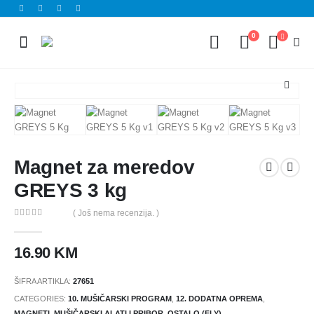
0
Magnet za meredov
GREYS 3 kg
( Još nema recenzija. )
0
out of 5
16.90
KM
ŠIFRA ARTIKLA:
27651
CATEGORIES:
10. MUŠIČARSKI PROGRAM
,
12. DODATNA OPREMA
,
MAGNETI
,
MUŠIČARSKI ALATI I PRIBOR
,
OSTALO (FLY)