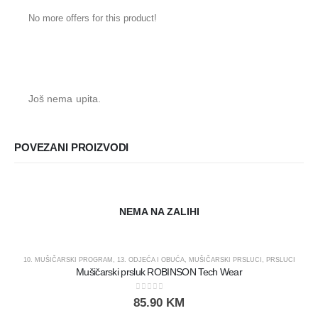
No more offers for this product!
Još nema upita.
POVEZANI PROIZVODI
NEMA NA ZALIHI
10. MUŠIČARSKI PROGRAM
,
13. ODJEĆA I OBUĆA
,
MUŠIČARSKI PRSLUCI
,
PRSLUCI
Mušičarski prsluk ROBINSON Tech Wear
0
out of 5
85.90
KM