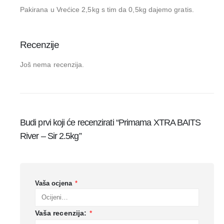
Pakirana u Vrećice 2,5kg s tim da 0,5kg dajemo gratis.
Recenzije
Još nema recenzija.
Budi prvi koji će recenzirati “Primama XTRA BAITS
River – Sir 2.5kg”
Vaša ocjena
*
Vaša recenzija:
*