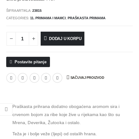
ŠIFRA ARTIKLA:
23815
CATEGORIES:
11. PRIMAMA I MAMCI
,
PRAŠKASTA PRIMAMA
DODAJ U KORPU
Postavite pitanje
SAČUVAJ PROIZVOD
Praškasta prihrana dodatno obogaćena aromom sira i
crvenom bojom za ribe koje žive u rijekama kao što su
Mrena, Deverika, Žutooka i ostalo.
Teža je i bolje veže (ljepi) od ostalih hrana.