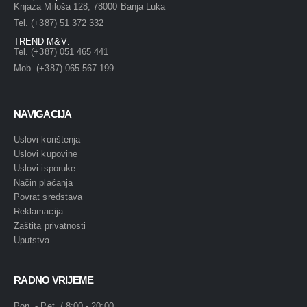
Knjaza Miloša 128, 78000 Banja Luka
Tel. (+387) 51 372 332
TREND M&V:
Tel. (+387) 051 465 441
Mob. (+387) 065 567 199
NAVIGACIJA
Uslovi korištenja
Uslovi kupovine
Uslovi isporuke
Način plaćanja
Povrat sredstava
Reklamacija
Zaštita privatnosti
Uputstva
RADNO VRIJEME
Pon. - Pet. / 8:00 - 20:00