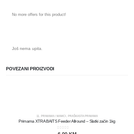
No more offers for this product!
Još nema upita.
POVEZANI PROIZVODI
11. PRIMAMA I MAMCI
,
PRAŠKASTA PRIMAMA
Primama XTRA BAITS Feeder Allround – Slatki začin 1kg
0
out of 5