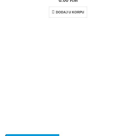
6.00
KM
DODAJ U KORPU