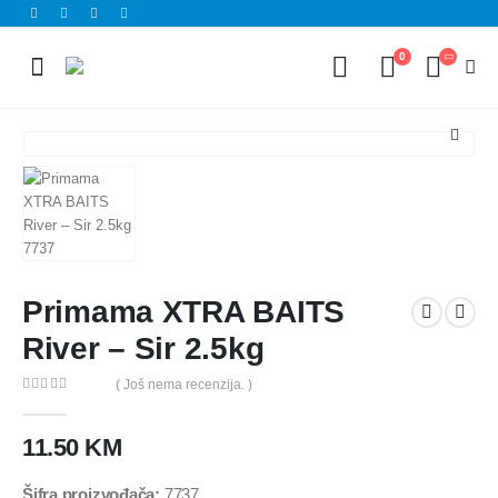
0
Primama XTRA BAITS
River – Sir 2.5kg
( Još nema recenzija. )
0
out of 5
11.50
KM
Šifra proizvođača:
7737